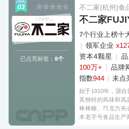
03
不二家(杭州)食
不二家FUJI
7个行业上榜十
|
领军企业
x12
资本4颗星
|
品
已点亮标签：
8个
100万+
|
品牌
指数
944
|
未点
始于1910年，源
其独特的风味和高
棒棒糖、巧克力夹
本老字号食品生产
泛，涵盖了巧克力