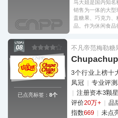
马大姐是国内知名
销售为一体的大型
盖糖果、巧克力、
品。作为休闲食品
史久、经验丰富的
艺，并不断专研新
08
不凡帝范梅勒糖果
后推出酥糖、酒心
Chupach
品。
更多
3个行业上榜十
凤冠
|
专业评测
|
注册资本3颗
已点亮标签：
8个
评价
20万+
|
品
指数
669
|
未点