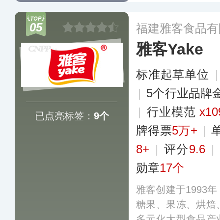
检测中心和50万
化为一体的生产制
05
福建雅客食品有
雅客Yake
标准起草单位
|
5个行业品牌
|
行业模范
x10
已点亮标签：
9个
牌得票
5万+
|
8+
|
评分
9.6
|
勋章
17个
雅客创建于1993
糖果、果冻、烘焙
多元化大型食品产