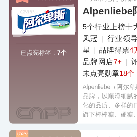
Alpenlie
5个行业上榜十
凤冠
|
行业领
星
|
品牌得票
4
已点亮标签：
7个
品牌网店
7+
|
未点亮勋章
18个
Alpenliebe（
品牌，以顺滑细腻
化的品质、多样的
旗下棒棒糖、硬糖
个国家和地区，在
市场都受到消费者