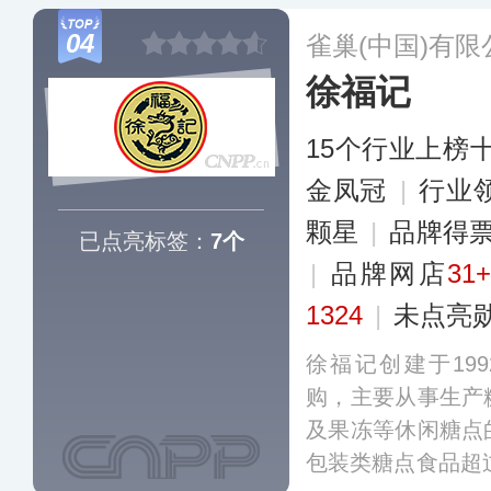
凌以及糕点的生产
04
雀巢(中国)有限
饭店的运营、不动
徐福记
个领域。
更多
15个行业上榜
金凤冠
|
行业
颗星
|
品牌得
已点亮标签：
7个
|
品牌网店
31
1324
|
未点亮
徐福记创建于199
购，主要从事生产
及果冻等休闲糖点
包装类糖点食品超过