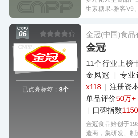
生素糖果-雅客V
拉丝果冻等产品系
并出口至全球五大
06
金冠(中国)食
金冠
11个行业上榜
金凤冠
|
专业
x118
|
注册资本
已点亮标签：
8个
单品评价
50万+
|
口碑指数
1150
金冠食品始创于19
造商，集研发、制