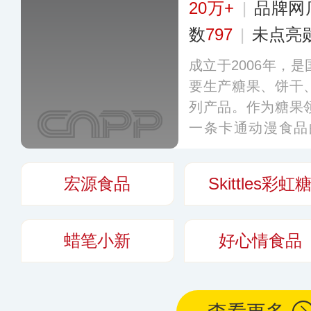
20万+
|
品牌网
数
797
|
未点亮
成立于2006年，
要生产糖果、饼干
列产品。作为糖果
一条卡通动漫食品
队”“熊出没”“小猪
经授权后生产相关
宏源食品
Skittles彩虹
喜爱。
更多
蜡笔小新
好心情食品