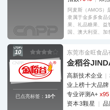
阿麦斯（AMOS）
隶属于金多多食品
果、礼品糖果、益
国、澳大利亚、加
和地区，致力于为
乐、趣味与潮流的
10
东莞市金旺食品
金稻谷JIND
高新技术企业
|
业上榜十大品牌
专业评测A+
x95
已点亮标签：
10个
资本3颗星
|
品