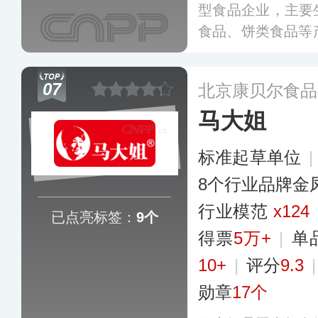
型食品企业，主要
食品、饼类食品等
万多吨，其黑糖话
其销售网络已经覆
07
北京康贝尔食品
个国家和地区。
更
马大姐
标准起草单位
8个行业品牌金
行业模范
x124
已点亮标签：
9个
得票
5万+
|
单
10+
|
评分
9.3
勋章
17个