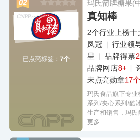
02
玛氏箭牌糖果(
真知棒
2个行业上榜十
凤冠
|
行业领
星
|
品牌得票
已点亮标签：
7个
品牌网店
8+
|
未点亮勋章
17
玛氏食品旗下专业
系列/夹心系列/酷
生产和销售，玛氏
更多