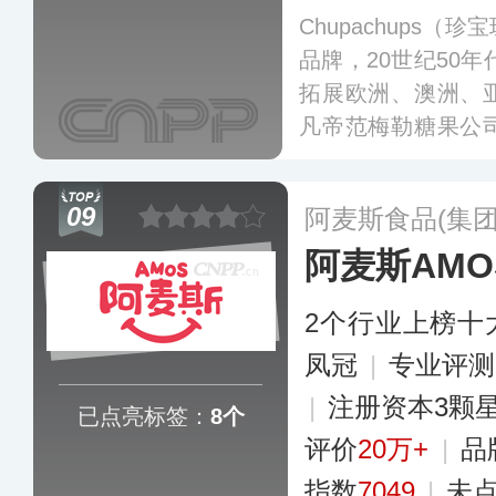
Chupachups
品牌，20世纪50年
拓展欧洲、澳洲、
凡帝范梅勒糖果公
段的儿童带来欢乐
口味的棒棒糖，以
09
阿麦斯食品(集
产品。
更多
阿麦斯AMO
2个行业上榜十
凤冠
|
专业评测
|
注册资本3颗
已点亮标签：
8个
评价
20万+
|
品
指数
7049
|
未