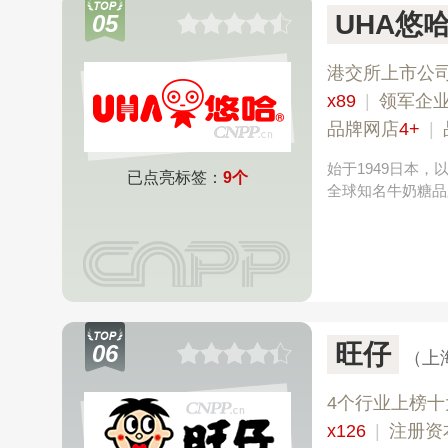
UHA悠
05
港交所上市公
x89
|
领军企
品牌网店
4+
|
始于1949日本
已点亮标签：
9个
全球知名牛奶糖品
旺仔
06
（上
4个行业上榜十
x126
|
注册资