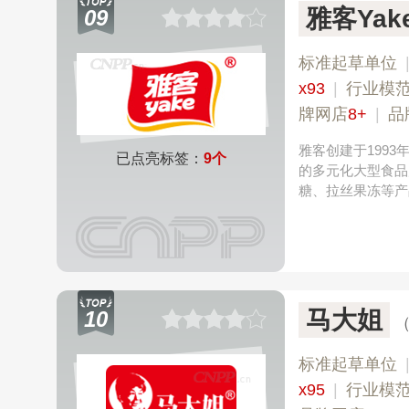
雅客Yak
09
标准起草单位
x93
|
行业模
牌网店
8+
|
品
雅客创建于199
已点亮标签：
9个
的多元化大型食品
糖、拉丝果冻等产
马大姐
10
标准起草单位
x95
|
行业模