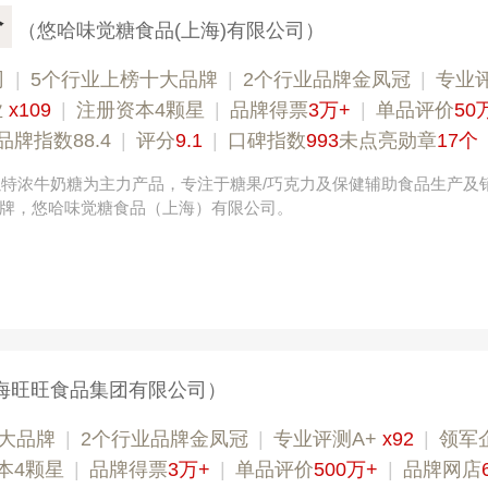
哈
（悠哈味觉糖食品(上海)有限公司）
司
|
5个行业上榜十大品牌
|
2个行业品牌金凤冠
|
专业评
业
x109
|
注册资本4颗星
|
品牌得票
3万+
|
单品评价
50
品牌指数88.4
|
评分
9.1
|
口碑指数
993
未点亮勋章
17个
，以特浓牛奶糖为主力产品，专注于糖果/巧克力及保健辅助食品生产及
牌，悠哈味觉糖食品（上海）有限公司。
海旺旺食品集团有限公司）
大品牌
|
2个行业品牌金凤冠
|
专业评测A+
x92
|
领军
本4颗星
|
品牌得票
3万+
|
单品评价
500万+
|
品牌网店