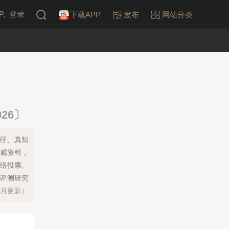
,
登录
下载APP
发布
网站分类
26〕
旺仔、真知
权威资料，
络投票、
计评测研究
每月更新）