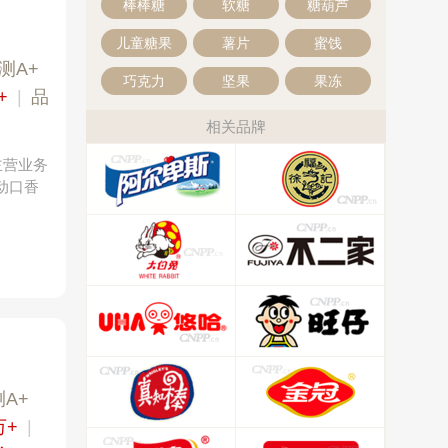
棒棒糖
软糖
糖葫芦
儿童糖果
薯片
蜜饯
测A+
巧克力
坚果
果冻
+
|
品
相关品牌
主营业务
动口香
A+
万+
|