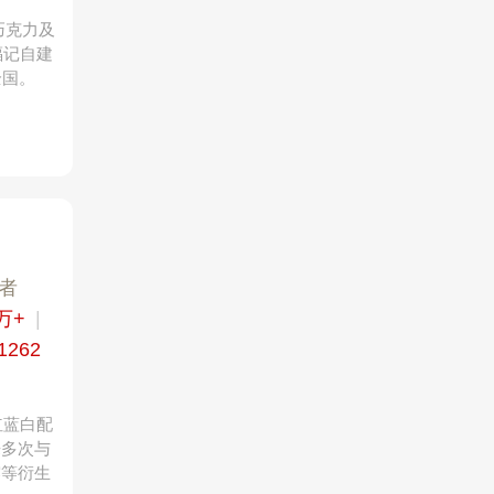
巧克力及
福记自建
全国。
者
万+
|
1262
红蓝白配
来多次与
露等衍生