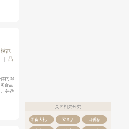
业模范
+
|
品
一体的综
休闲食品
市、并远
页面相关分类
零食大礼包·零食礼盒
零食店
口香糖