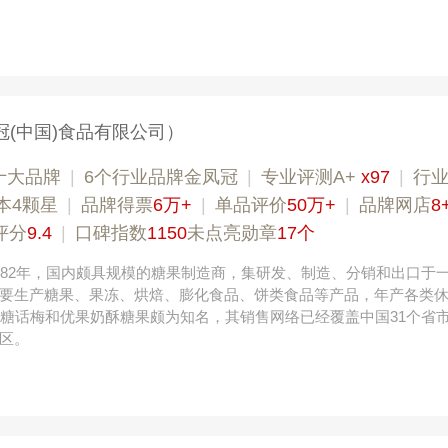
冠(中国)食品有限公司）
十大品牌
|
6个行业品牌金凤冠
|
专业评测A+
x97
|
行
本4颗星
|
品牌得票
6万+
|
单品评价
50万+
|
品牌网店
8
评分
9.4
|
口碑指数
1150
未点亮勋章
17个
982年，国内颇具规模的糖果制造商，集研发、制造、分销和出口于
要生产糖果、果冻、烘焙、膨化食品、饼类食品等产品，年产各类
黑糖话梅和优果奶酥糖果颇为知名，其销售网络已经覆盖中国31个省
区。