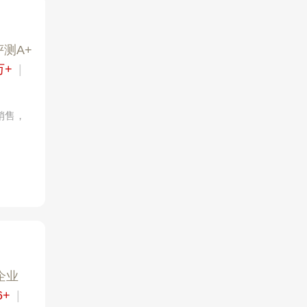
测A+
万+
|
销售，
企业
6+
|