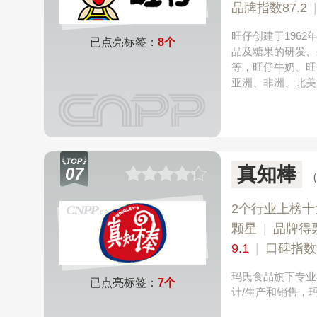
品牌指数87.2
旺仔创建于196
已点亮标签：
8个
品及糖果的研发、
等，旺仔牛奶、旺
亚洲、非洲、北美
真知棒
07
2个行业上榜十
颗星
|
品牌得
9.1
|
口碑指数
玛氏食品旗下专业
已点亮标签：
7个
计/生产和销售，