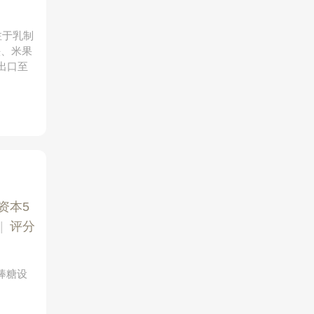
注于乳制
头、米果
出口至
资本5
|
评分
棒糖设