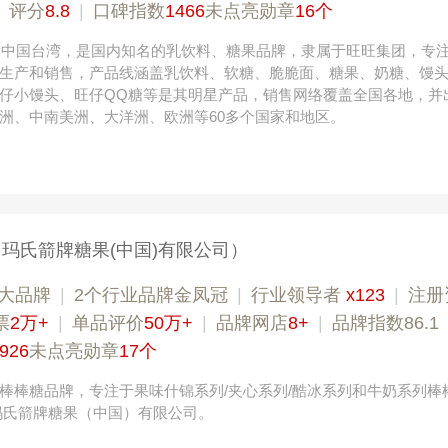
|
评分
8.8
|
口碑指数
1466
未点亮勋章
16个
2年中国台湾，是国内知名的乳饮料、糖果品牌，隶属于旺旺集团，专
生产和销售，产品线涵盖乳饮料、软糖、脆脆面、糖果、奶糖、馒
仔小馒头、旺仔QQ糖等是其明星产品，销售网络覆盖全国各地，并
洲、中南美洲、大洋洲、欧洲等60多个国家和地区。
（玛氏箭牌糖果(中国)有限公司）
大品牌
|
2个行业品牌金凤冠
|
行业领导者
x123
|
注册
票
2万+
|
单品评价
50万+
|
品牌网店
8+
|
品牌指数86.1
926
未点亮勋章
17个
棒棒糖品牌，专注于果味什锦系列/夹心系列/酷冰系列和牛奶系列棒
玛氏箭牌糖果（中国）有限公司。