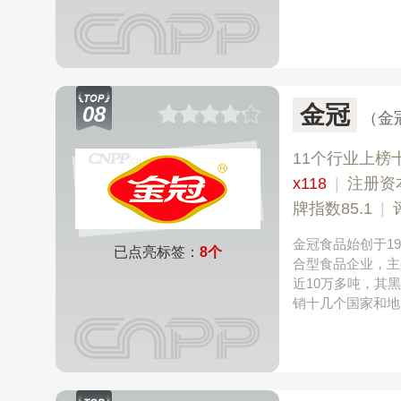
金冠
08
（金
11个行业上榜
x118
|
注册资
牌指数85.1
|
金冠食品始创于1
已点亮标签：
8个
合型食品企业，主
近10万多吨，其
销十几个国家和地