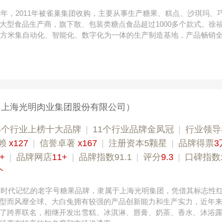
92年，2011年被雀巢集团收购，主要从事生产糖果、糕点、沙琪玛、
大型食品生产商，旗下散、包装类糖点食品超过1000多个款式。徐
平方米集自动化、智能化、数字化为一体的生产制造基地，产品畅销
（上海光明肉业集团股份有限公司）
4个行业上榜十大品牌
|
11个行业品牌金凤冠
|
行业领导
赖
x127
|
信誉卓著
x167
|
注册资本5颗星
|
品牌得票
3
+
|
品牌网店
11+
|
品牌指数91.1
|
评分
9.3
|
口碑指数
个
颇具时代记忆的老字号糖果品牌，隶属于上海光明集团，凭借其标志性
型而风靡全球。大白兔拥有较强的产品创新能力和生产实力，近年
了跨界联名，相继开发出雪糕、冰淇淋、唇膏、奶茶、香水、沐浴