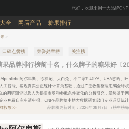
您好，欢迎来到十大品牌CNPP
大全
网店产品
糖果排行
糖果
>
口碑点赞榜
荣誉勋章榜
关注榜
糖果品牌排行榜前十名，什么牌子的糖果好〔20
lpenliebe阿尔卑斯、徐福记、大白兔、不二家FUJIYA、UHA悠哈、
、人工智能、客观真实公正统计计算为基础，通过广泛收集整理汇编全球
立的调研测评以及人为根据市场和参数条件变化的分析研究，最终基于网
企业免费自主申请申报、CNPP品牌榜中榜大数据研究部门专业调研统
牌投票>>
品牌榜更新时间：2026年08月7日 （榜中榜