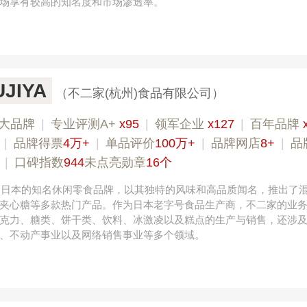
场享有较高的知名度和市场渗透率。
JIYA
（不二家(杭州)食品有限公司）
大品牌
|
专业评测A+
x95
|
领军企业
x127
|
百年品牌
|
品牌得票
4万+
|
单品评价
100万+
|
品牌网店
8+
|
品
|
口碑指数
944
未点亮勋章
16个
源自日本的知名休闲零食品牌，以其独特的风味和高品质闻名，推出了
夹心糖等多款热门产品。作为日本老字号食品生产商，不二家的业
克力、糖类、饼干类、饮料、冰激凌以及糕点的生产与销售，还涉
、不动产事业以及网络销售事业等多个领域。