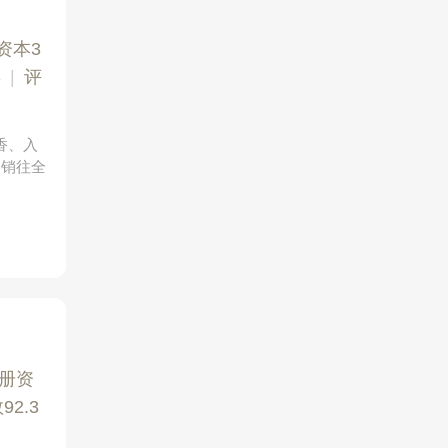
）
资本3
3
|
评
香、入
已销往全
册资
2.3