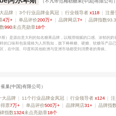
iebe阿尔卑斯
（不凡帝范梅勒糖果(中国)有限公司
大品牌
|
3个行业品牌金凤冠
|
行业领导者
x118
|
注册
票
4万+
|
单品评价
200万+
|
品牌网店
7+
|
品牌指数93.
数
990
未点亮勋章
18个
e（阿尔卑斯）是源自意大利的知名糖果品牌，以顺滑细腻的口感、浓郁的奶
样的口味和包装规格为人所熟知，旗下棒棒糖、硬糖、软糖等产品
区，在中国、印度和其他欧洲与亚洲市场都受到消费者的青睐。
雀巢(中国)有限公司）
十大品牌
|
11个行业品牌金凤冠
|
行业领导者
x124
|
注
牌得票
7万+
|
单品评价
500万+
|
品牌网店
31+
|
品牌指数9
碑指数
1324
未点亮勋章
18个