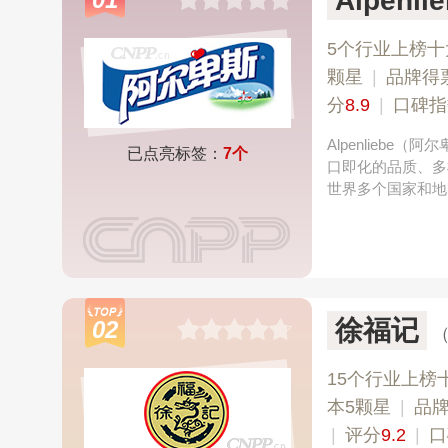
Alpenl
5个行业上榜十
颗星
|
品牌得
分
8.9
|
口碑指
Alpenlieb
已点亮标签：
7个
口即化的品质、多
世界多个国家和地
徐福记
02
（
15个行业上榜
本5颗星
|
品
|
评分
9.2
|
口