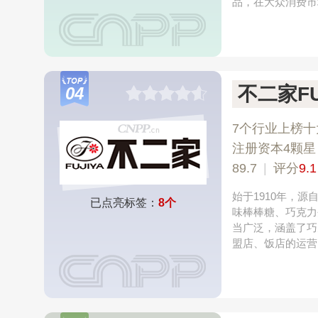
品，在大众消费市
不二家FU
04
7个行业上榜十
注册资本4颗星
89.7
|
评分
9.1
始于1910年，
已点亮标签：
8个
味棒棒糖、巧克力
当广泛，涵盖了巧
盟店、饭店的运营