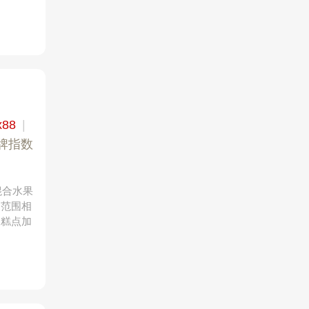
x88
|
牌指数
混合水果
务范围相
及糕点加