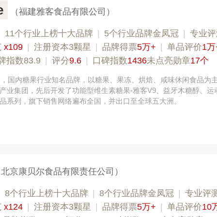
e
（福建雅客食品有限公司）
|
11个行业上榜十大品牌
|
5个行业品牌金凤冠
|
专业评
范
x109
|
注册资本3颗星
|
品牌得票
5万+
|
单品评价
1万
牌指数83.9
|
评分
9.6
|
口碑指数
1436
未点亮勋章
17个
3年，国内糖果行业知名品牌，以糖果、果冻、烘焙、咸味休闲食品为
产业集团，先后开发了功能型维生素糖果-雅客V9、益牙木糖醇、运
品系列，旗下销售网络遍布全国，并出口至全球五大洲。
（北京康贝尔食品有限责任公司）
|
8个行业上榜十大品牌
|
8个行业品牌金凤冠
|
专业评测
范
x124
|
注册资本3颗星
|
品牌得票
5万+
|
单品评价
10