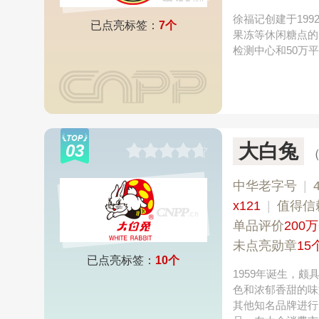
徐福记创建于19
已点亮标签：
7个
果冻等休闲糖点的
检测中心和50万
大白兔
03
中华老字号
|
x121
|
值得信
单品评价
200万
未点亮勋章
15
已点亮标签：
10个
1959年诞生，
色和浓郁香甜的味
其他知名品牌进行