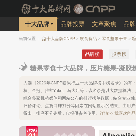
十大品牌
品牌投票
文章聚焦
品牌
当前位置：
十大品牌CNPP
饮食食品
零食坚果干果
>
>
>
品牌榜
投票榜
糖果零食十大品牌，压片糖果-凝胶
入选《2026年CNPP糖果行业十大品牌榜中榜名录》的有：A
棒、金冠、雅客Yake、马大姐等，该名录是以大数据算法
综合多家机构媒体和网站公布的排行榜单数据，结合专业独
评价评论、点赞口碑打分等因素在网站显示的结果。由用户
得出，排序不分先后，仅提供参考使用。
详情>>
我喜欢的品
01