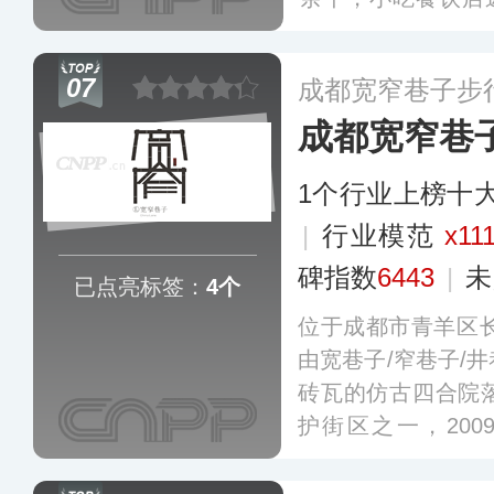
及10余家文化主题
行街名单，2020
07
成都宽窄巷子步
多
成都宽窄巷
1个行业上榜十
|
行业模范
x11
碑指数
6443
|
未
已点亮标签：
4个
位于成都市青羊区长
由宽巷子/窄巷子/
砖瓦的仿古四合院
护街区之一，200
街”，2019年入选
确认为全国示范步