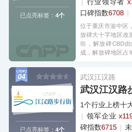
|
行业领导者
x
口碑指数
6708
|
已点亮标签：
4个
位于重庆市渝中区，
放碑大十字地区改
街，解放碑CBD
成，解放碑地区占地
0.69平方公里，
单，2020年被确
04
武汉江汉路
武汉江汉路
1个行业上榜十
|
领军企业
x11
碑指数
6715
|
未
已点亮标签：
4个