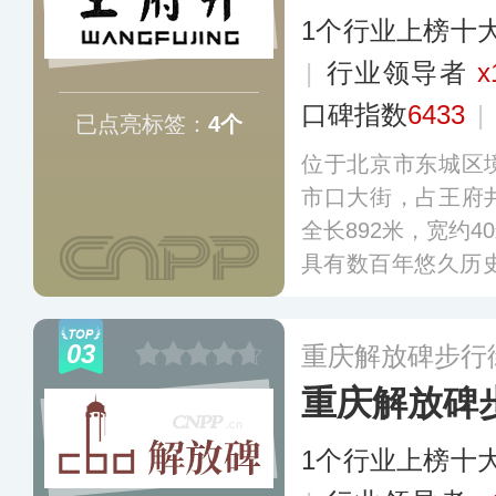
1个行业上榜十
|
行业领导者
x
口碑指数
6433
|
已点亮标签：
4个
位于北京市东城区
市口大街，占王府
全长892米，宽约4
具有数百年悠久历史
入选首批试点步行街
示范步行街。
更多
03
重庆解放碑步行
重庆解放碑
1个行业上榜十