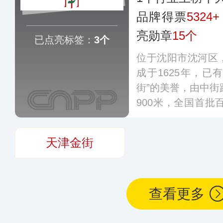
品牌得票
5324+
亮勋章
15个
已点亮标签：
3个
位于沈阳市沈河区
成于1625年，已
街”的美誉，由中街
900米，全国首批
年入选首批试点步行
国示范步行街。
更
天津金街
查看更多