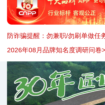
防诈骗提醒：勿兼职/勿刷单做任务
2026年08月品牌知名度调研问卷>