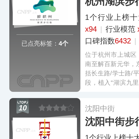
杭州湖滨步
1个行业上榜
x94
|
行业模范
口碑指数
6432
|
已点亮标签：
4个
位于杭州市上城区
南至解百新元华，
括长生路/学士路/
段，植入“湖滨九
商业聚集，2019
20年被确认为全国
10
沈阳中街
沈阳中街步
1个行业上榜十