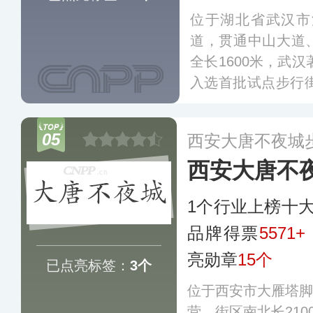
位于湖北省武汉市
道，贯通中山大道
全长1600米，武汉
入选首批试点步行街
示范步行街。
更多
05
西安大唐不夜城
西安大唐不
1个行业上榜十
品牌得票
5571+
亮勋章
15个
已点亮标签：
3个
位于西安市大雁塔脚下
营，街区南北长210