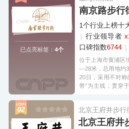
南京路步行
1个行业上榜十
|
行业领导者
x
口碑指数
6744
|
已点亮标签：
4个
位于上海市黄浦区境
—28米，总用地约3
20日，采用不对称
带”为主线，贯穿于
首批试点步行街名单
步行街。
更多
02
北京王府井步行
北京王府井