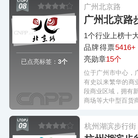
08
广州北京路
广州北京路
1个行业上榜十
品牌得票
5416+
亮勋章
15个
已点亮标签：
3个
位于广州市中心，
有史以来繁华的商
段商业区域，拥有新
商场等大中型百货商
试点步行街名单，2
街。
更多
09
杭州湖滨步行街