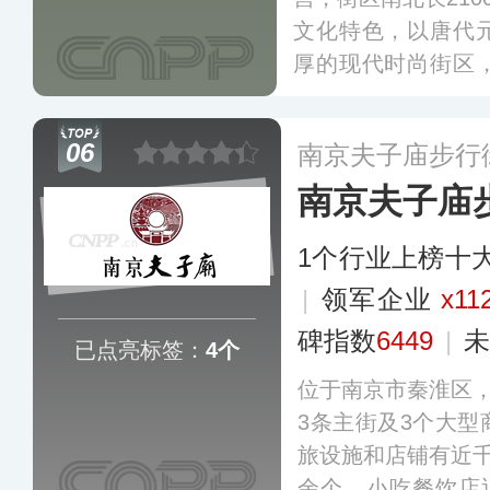
文化特色，以唐代
厚的现代时尚街区
有大雁塔北广场/玄
广场四大广场，西安
06
南京夫子庙步行
馆/曲江太平洋电影
南京夫子庙
化/大唐群英谱/贞
大文化雕塑。
更多
1个行业上榜十
|
领军企业
x11
碑指数
6449
|
未
已点亮标签：
4个
位于南京市秦淮区，
3条主街及3个大
旅设施和店铺有近千
余个，小吃餐饮店近