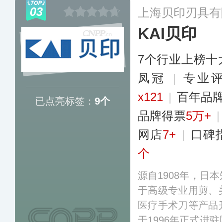
星产品，销售渠道
03
上海贝印刃具有
区。
更多
KAI贝印
7个行业上榜十
凤冠
|
专业评
x121
|
百年品
已点亮标签：
9个
品牌得票
5万+
网店
7+
|
口碑
个
源自1908年，日
于高级专业用剪、
医疗手术刀等产品
于1996年正式进