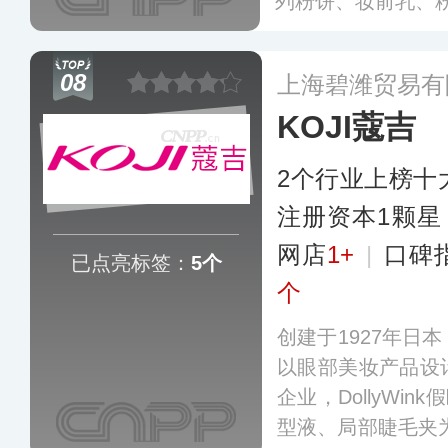
列粉饼、妆前乳、
QuillAGE在日
进入中国内地市场
08
上海碧潍贸易有
KOJI蔻吉
2个行业上榜十
注册资本1颗星
网店
1+
|
口碑
已点亮标签：
5个
个
创建于1927年日
以眼部美妆产品设
企业，DollyWin
型液、局部睫毛夹为