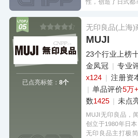
性，创造了日式都
包括粉霜、眼影盘、
年正式迈入中国市
05
无印良品(上海
受欢迎。
更多
MUJI
23个行业上榜
金凤冠
|
专业
x124
|
注册资
已点亮标签：
8个
|
单品评价
5万
数
1425
|
未点
MUJI无印良品
创立于1980年日
无印良品主打极