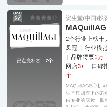
牌多达近20种，
系列产品、Esten
07
资生堂(中国)投
妆系列等等，已在
MAQuillAG
3000家店铺。
更多
2个行业上榜十
凤冠
|
行业模
|
品牌得票
1万+
已点亮标签：
7个
网店
3+
|
口碑
个
MAQuillAGE
生堂集团旗下的彩
供专业的底妆、眼