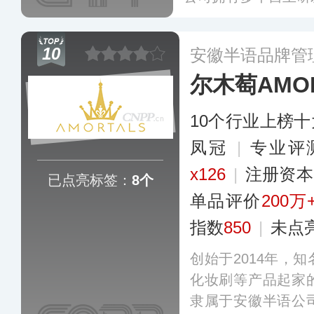
同多家知名机构建立
丝绒唇釉、四色精萃
10
安徽半语品牌管
产品，在新生代消费
尔木萄AMOR
10个行业上榜
凤冠
|
专业评
x126
|
注册资本
已点亮标签：
8个
单品评价
200万
指数
850
|
未点
创始于2014年，
化妆刷等产品起家
隶属于安徽半语公