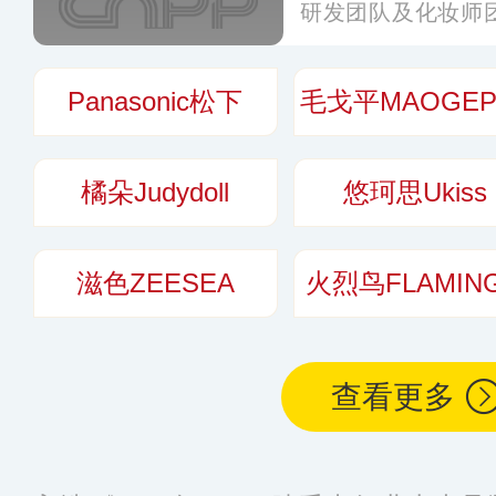
研发团队及化妆师
质、肤况、日常使
品，凭借优良的品
Panasonic松下
性价比在业界享有
更多
橘朵Judydoll
悠珂思Ukiss
滋色ZEESEA
火烈鸟FLAMIN
查看更多