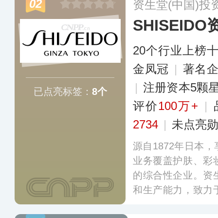
02
资生堂(中国)投
油、粉底刷、睫毛
SHISEID
20个行业上榜
金凤冠
|
著名
|
注册资本5颗
已点亮标签：
8个
评价
100万+
|
2734
|
未点亮
源自1872年日本
业务覆盖护肤、彩
的综合性企业。资
和生产能力，致力
品，悦薇水乳、蓝