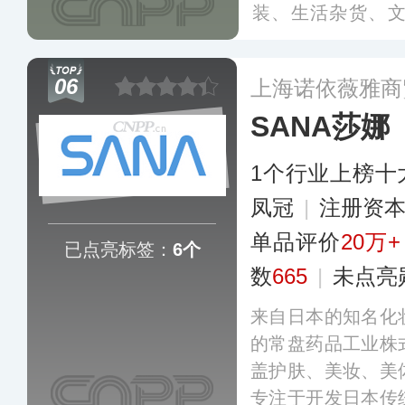
装、生活杂货、
域，总计数千种商品
国上海，目前已在
06
上海诺依薇雅商
国地区超数百家。
SANA莎娜
1个行业上榜十
凤冠
|
注册资本
单品评价
20万+
已点亮标签：
6个
数
665
|
未点亮
来自日本的知名化
的常盘药品工业株
盖护肤、美妆、美
专注于开发日本传