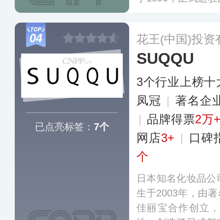
六等多个自营品牌
的细分类别在业界
04
花王(中国)投
更多
SUQQU
3个行业上榜十
凤冠
|
著名企
|
品牌得票
2万
已点亮标签：
7个
网店
3+
|
口碑
个
日本知名化妆品公
生于2003年，由
佳丽宝合作创立，