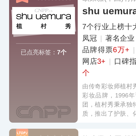
shu uemu
7个行业上榜十
凤冠
|
著名企
品牌得票
6万+
已点亮标签：
7个
网店
3+
|
口碑
个
由传奇彩妆师植村
彩妆品牌，1996
团，植村秀秉承独
质，推出了护肤、
力于为全球爱美人
妆，旗下拥有羽纱