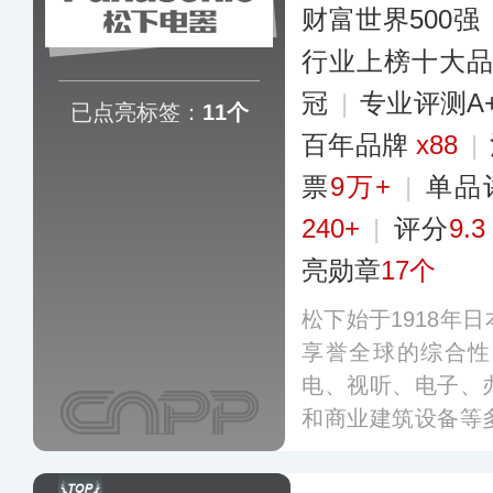
财富世界500强
行业上榜十大
冠
|
专业评测A
已点亮标签：
11个
百年品牌
x88
|
票
9万+
|
单品
240+
|
评分
9.3
亮勋章
17个
松下始于1918年
享誉全球的综合性
电、视听、电子、
和商业建筑设备等
百家分公司，于1
事“智能健康住空间