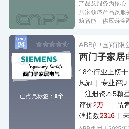
产品及服务为核心
居家领域产品及服
筑智能、供应链金
覆盖线上主流电商
销网络，致力成为
04
ABB(中国)有限
力行业全产业链线
西门子家居
18个行业上榜
凤冠
|
专业评测
|
注册资本5颗
已点亮标签：
8个
评价
2万+
|
品
碑指数
2316
|
ABB集团于202