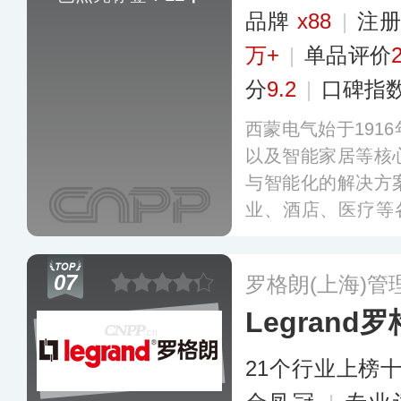
品牌
x88
|
注册
万+
|
单品评价
分
9.2
|
口碑指
西蒙电气始于191
以及智能家居等核
与智能化的解决方
业、酒店、医疗等各
消费需求，并基于全
体系，为别墅、豪
07
罗格朗(上海)管
全屋智能体验。
更
Legrand
21个行业上榜