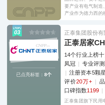
要产业有电气制造
产业作为德力西的
端构建了完整的高
工业自动化控制电
03
正泰集团股份有
产业链，为全球用
正泰居家CH
及专业的系统解决
14个行业上榜
凤冠
|
专业评测
|
注册资本5颗
已点亮标签：
8个
评价
20万+
|
口碑指数
1199
|
正泰集团旗下民用