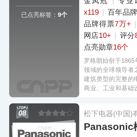
金凤冠
|
专业
x119
|
百年品
已点亮标签：
9个
品牌得票
7万+
网店
10+
|
评分
点亮勋章
16个
罗格朗始创于186
领域的全球领导者
建筑类型的完整的
商业、工业和基础
括开关插座、智能
线缆管理、低压产
08
松下电器(中国)
设有销售团队，运营管
Panasoni
博菲等商业品牌。