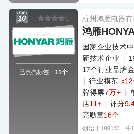
领域。目前，AB
事研发、制造、销
10
杭州鸿雁电器有
活动，服务于电力
鸿雁HONY
域用户。
更多
国家企业技术
新技术企业
|
17个行业品牌
已点亮标签：
11个
|
行业模范
x12
牌得票
7万+
|
店
11+
|
评分
9.
亮勋章
16个
创始于1981年，