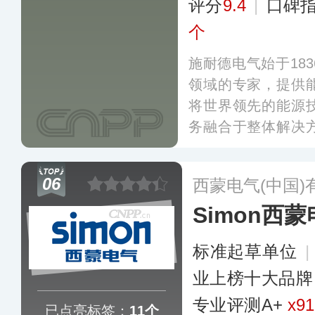
评分
9.4
|
口碑
个
施耐德电气始于18
领域的专家，提供
将世界领先的能源
务融合于整体解决
控制、工业自动化
络设备等领域。施耐
06
西蒙电气(中国)
联网的新一代EcoSt
Simon西
面向楼宇、数据中
市场，提供配电、
标准起草单位
|
电网六大专业领域
业上榜十大品牌
专业评测A+
x91
已点亮标签：
11个