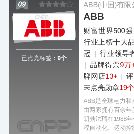
09
ABB(中国)有
造”三大重点事业
ABB
系统解决方案。
更
财富世界500强
行业上榜十大
冠
|
行业领导
已点亮标签：
9个
|
品牌得票
9万
牌网店
13+
|
评
未点亮勋章
19
ABB是全球电力
由两家拥有百余年
朗勃法瑞在1988
程自动化、运动控