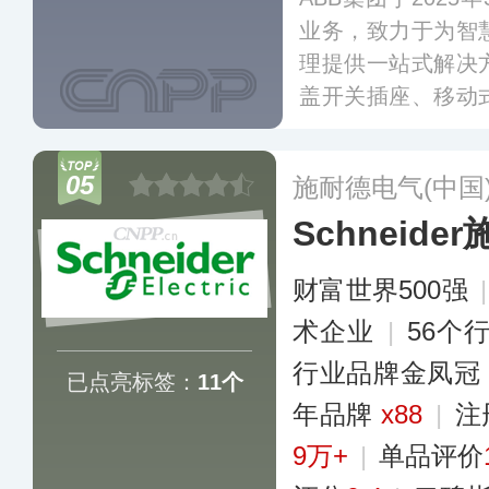
业务，致力于为智
理提供一站式解决
盖开关插座、移动
及智能家居配线箱
庭、办公室和商业
05
施耐德电气(中国
电需求‌。
更多
Schneid
财富世界500强
术企业
|
56个
行业品牌金凤冠
已点亮标签：
11个
年品牌
x88
|
注
9万+
|
单品评价