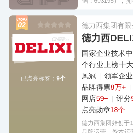
码：603195）
换器、墙壁开关、
已建立线下实体营
02
德力西集团有限
网络。
更多
德力西DELI
国家企业技术中
个行业上榜十
凤冠
|
领军企
已点亮标签：
9个
品牌得票
8万+
网店
59+
|
评分
点亮勋章
18个
德力西集团始创于1
品牌运营、资本运