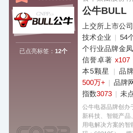
公牛BULL
上交所上市公
技术企业
|
5
个行业品牌金
已点亮标签：
12个
信誉卓著
x107
本5颗星
|
品
500万+
|
品牌
指数
3073
|
未
公牛电器品牌创办于
新科技、智能产品
用电解决方案的智