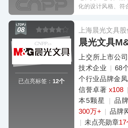
化的设计风格、符
国内外市场中树立
书写体验和个性化
08
上海晨光文具股
场中占据了一席之
晨光文具M
上交所上市公
技术企业
|
68
个行业品牌金凤
已点亮标签：
12个
信誉卓著
x108
本5颗星
|
品
300万+
|
品牌
|
未点亮勋章
1