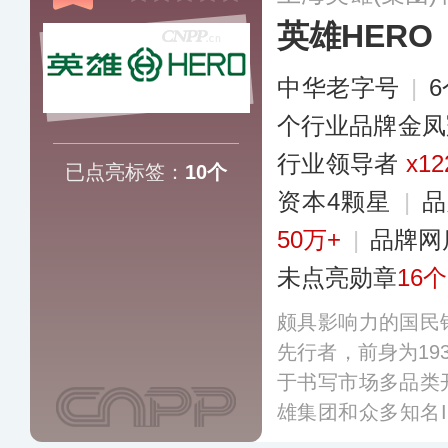
英雄HERO
中华老字号
|
个行业品牌金凤
行业领导者
x12
已点亮标签：
10个
资本4颗星
|
品
50万+
|
品牌网
未点亮勋章
16个
颇具影响力的国民
先行者，前身为19
于书写市场多品类
雄集团和众多知名
推出数十款适应市