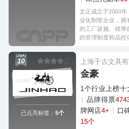
文正成立于2003
业化制笔企业，拥
的工厂设施、雄厚
的管理制度和品控
字笔产品，远销多
客户的广泛认可与
10
上海千古文具有
金豪
1个行业上榜十
|
品牌得票
474
牌网店
4+
|
口
已点亮标签：
5个
15个