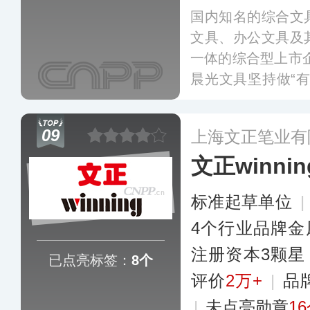
国内知名的综合文
文具、办公文具及
一体的综合型上市企
晨光文具坚持做“
完整的研产销一体
团队每年都会推出
09
上海文正笔业有
求提供个性化产品
文正winnin
标准起草单位
|
4个行业品牌金
注册资本3颗星
已点亮标签：
8个
评价
2万+
|
品
|
未点亮勋章
1