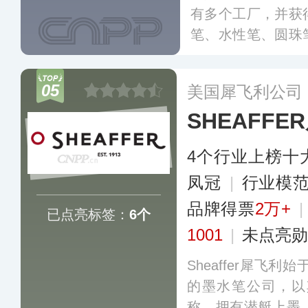
有多个工厂，并获
笔、水性笔、圆珠
动铅笔等系列产品
已销往100多个国
05
美国犀飞利公司
SHEAFFE
4个行业上榜十
凤冠
|
行业模
品牌得票
2万+
已点亮标签：
6个
1001
|
未点亮勋
Sheaffer犀飞
的墨水笔公司，以
称‌，拥有潜艇上