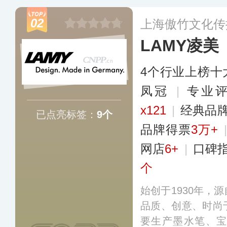
生用产品，销售渠
02
上海傲竹文化传
家和地区。
更多
LAMY凌美
4个行业上榜十
凤冠
|
专业评
x121
|
经典品
已点亮标签：
9个
品牌得票
3万+
网店
6+
|
口碑
个
始创于1930年，
品质、创意、时尚
要生产墨水笔、