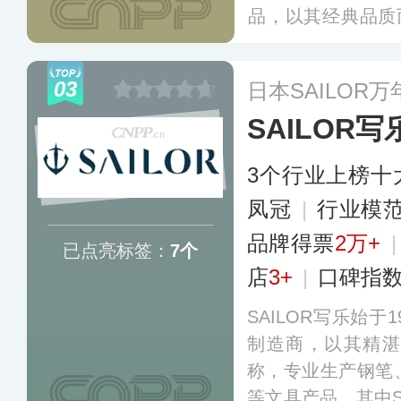
品，以其经典品质
秉持“德国制造”
奖，旗下的Safari
03
日本SAILOR
LAMY 2000系
SAILOR写
3个行业上榜十
凤冠
|
行业模
品牌得票
2万+
已点亮标签：
7个
店
3+
|
口碑指
SAILOR写乐始于
制造商，以其精湛
称，专业生产钢笔
等文具产品，其中Sail