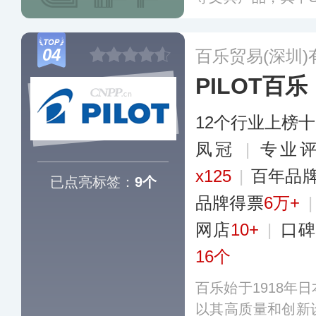
是写乐的招牌。目
区均有销售。
更多
04
百乐贸易(深圳)
PILOT百乐
12个行业上榜
凤冠
|
专业评
x125
|
百年品
已点亮标签：
9个
品牌得票
6万+
网店
10+
|
口碑
16个
百乐始于1918年
以其高质量和创新