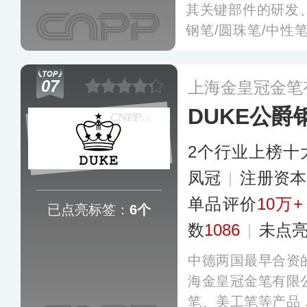
其关键部件的研发
钢笔/圆珠笔/中性笔
管笔/笔芯/墨水/
性和创新设计著称
07
上海金皇冠金笔
DUKE公爵
2个行业上榜十
凤冠
|
注册资本
单品评价
10万+
已点亮标签：
6个
数
1086
|
未点
中德两国最早合资
海金皇冠金笔有限
笔、美工笔等产品