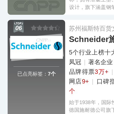
设计，旗下涵盖钢
等系列产品，目前
国家和地区。
更多
06
苏州福斯特百货
Schneide
5个行业上榜十
凤冠
|
著名企
品牌得票
3万+
已点亮标签：
7个
网店
9+
|
口碑
个
始于1938年，国
德国施耐德公司旗