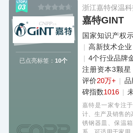
及线下渠道推广。
03
浙江嘉特保温科
嘉特GINT
国家知识产权
|
高新技术企业
|
4个行业品牌
已点亮标签：
10个
注册资本3颗星
评价
20万+
|
品
碑指数
1016
|
嘉特是一家专注
计、生产及销售的
锈钢器皿、保温
系，可适用于家用