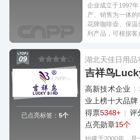
企业成立于1997
产、销售为一体的
花牌咖啡壶、保温
列产品，可根据客
计和制造，并提供
欧洲、美洲、中东
09
湖北天佳日用品
吉祥鸟Lucky
高新技术企业
|
业上榜十大品牌
得票
5348+
|
评
已点亮标签：
5个
点亮勋章
15个
始建于2000年，