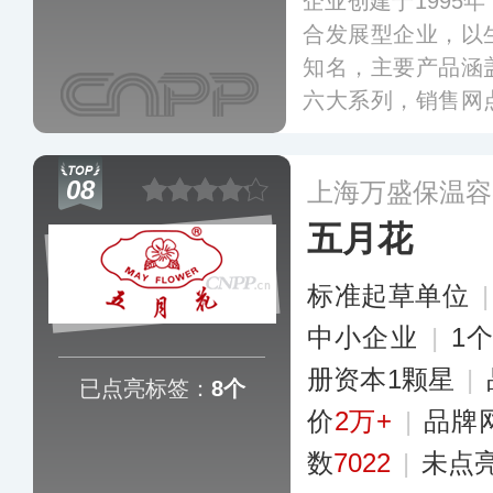
企业创建于1995
合发展型企业，以
知名，主要产品涵
六大系列，销售网
入驻各大知名商场
度、日本、中东等
08
上海万盛保温容
五月花
标准起草单位
中小企业
|
1
册资本1颗星
|
已点亮标签：
8个
价
2万+
|
品牌
数
7022
|
未点