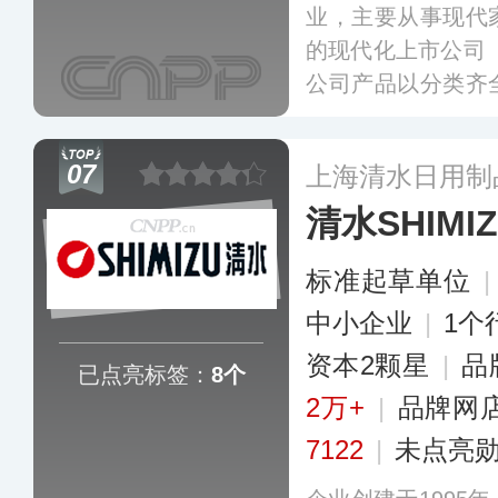
业，主要从事现代
的现代化上市公司（
公司产品以分类齐
已推出厨房、卫浴
遍布全国多个大型
07
上海清水日用制
更多
清水SHIMI
标准起草单位
中小企业
|
1个
资本2颗星
|
品
已点亮标签：
8个
2万+
|
品牌网
7122
|
未点亮