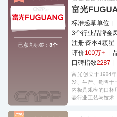
富光FUGU
标准起草单位
|
3个行业品牌金
注册资本4颗星
已点亮标签：
8个
评价
100万+
|
口碑指数
2287
|
富光创立于198
发、生产、销售于
内极具规模的口杯
壶行业工艺与技术
产权，并参与10
草和制定。主营玻