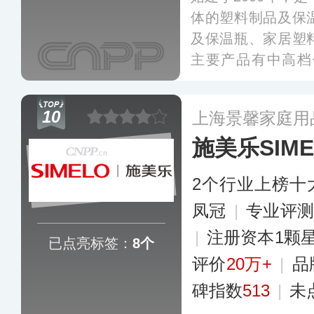
体的塑料制品及保
及保温瓶、家居塑
主要产品有中高档
箱、塑料储水桶、
温杯等，产品畅销
10
上海景馨家庭用
南亚、缅甸、朝鲜
施美乐SIME
2个行业上榜十
凤冠
|
专业评测
|
注册资本1颗
已点亮标签：
8个
评价
20万+
|
品
碑指数
513
|
未