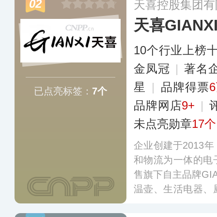
02
天喜控股集团有
壶、咖啡杯、塑料
天喜GIANX
动健身、户外出行
场景。
更多
10个行业上榜
金凤冠
|
著名
星
|
品牌得票
已点亮标签：
7个
品牌网店
9+
|
未点亮勋章
17个
企业创建于2013
和物流为一体的电
售旗下自主品牌GI
温壶、生活电器、
用用品，销售渠道