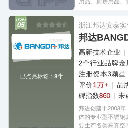
用品、厨房用品、
品等几大类别，8
发达国家和地区。旗下
05
浙江邦达安泰实
足消费者居家日用
邦达BANG
类知名品牌。
更多
高新技术企业
|
2个行业品牌金
注册资本3颗星
已点亮标签：
8个
评价
1万+
|
品
碑指数
860
|
未
邦达创建于2003
体的专业型不锈钢
要生产各类高真空