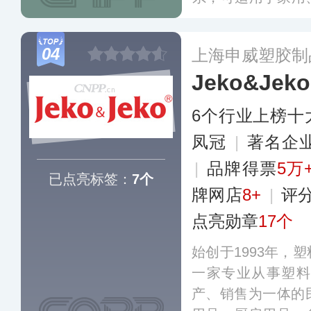
输（冷藏箱）等多
真空保温杯、不锈
04
上海申威塑胶制
箱、半导体冷藏
Jeko&Jeko
杯、钛金属真空保
品。
更多
6个行业上榜十
凤冠
|
著名企
|
品牌得票
5万
已点亮标签：
7个
牌网店
8+
|
评
点亮勋章
17个
始创于1993年，
一家专业从事塑料
产、销售为一体的