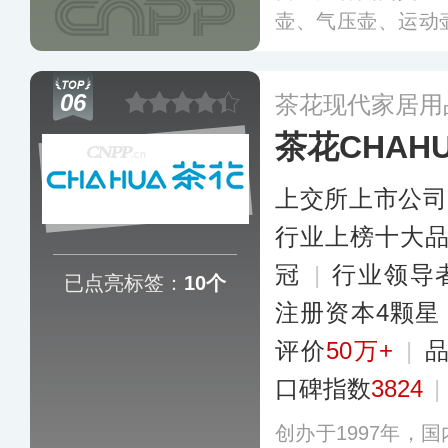
壶、气压壶、运动
能力达2000万只
度、俄罗斯、东南
06
茶花现代家居用
茶花CHAH
上交所上市公司
行业上榜十大
冠
|
行业领导
已点亮标签：
10个
注册资本4颗星
评价
50万+
|
口碑指数
3824
|
创办于1997年，