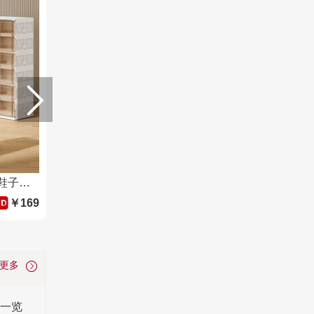
Jeko&Jeko免安装可折叠鞋柜鞋子收纳盒透明AJ鞋盒家用门口玄关鞋架置物架 2列2层4格（可放8双鞋子）
￥169
看更多
会一览