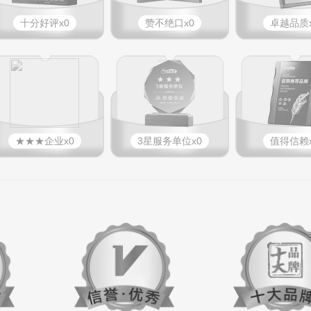
十分好评x0
赞不绝口x0
卓越品质x
★★★企业x0
3星服务单位x0
值得信赖x