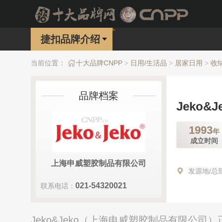
捷扣品牌介绍
当前位置：
十大品牌CNPP
日用/生活品
居家日用
收
>
>
>
品牌档案
Jeko&J
1993
年
成立时间
上海申威塑胶制品有限公司
发源地/总
021-54320021
联系电话：
Jeko&Jeko（上海申威塑胶制品有限公