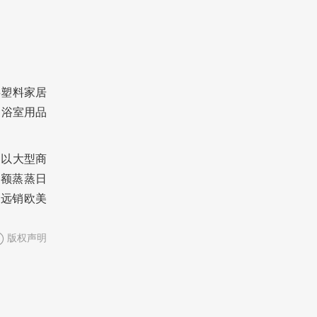
事塑料家居
、浴室用品
，以大型商
售额蒸蒸日
品远销欧美
版权声明