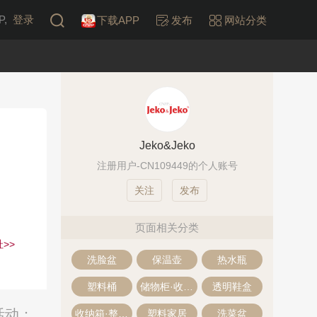
,
登录
下载APP
发布
网站分类
Jeko&Jeko
注册用户-CN109449的个人账号
发布
页面相关分类
>>
洗脸盆
保温壶
热水瓶
塑料桶
储物柜·收纳柜
透明鞋盒
活动：
收纳箱·整理箱
塑料家居
洗菜盆