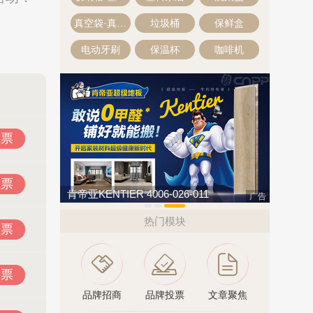
真空袋·真空压缩袋
垃圾桶
保鲜盒
电动牙刷
保温杯
咖啡机
投票
投票
肯帝亚KENTIER 4006-026-011
广告
热门模块
投票
投票
品牌招商
品牌投票
文章聚焦