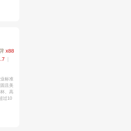
牌
x88
.7
|
行业标准
坚固且美
水杯、高
过10