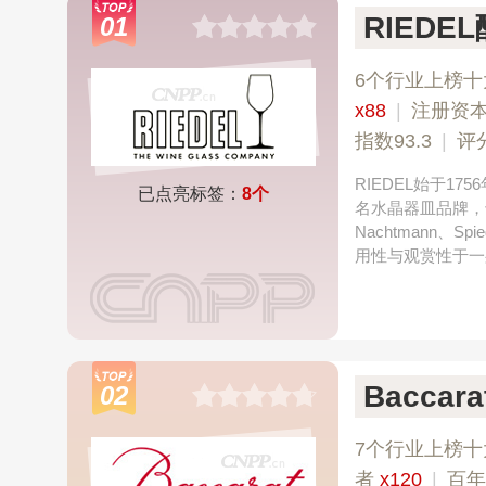
RIEDE
01
6个行业上榜十
x88
|
注册资本
指数93.3
|
评
RIEDEL始于1
已点亮标签：
8个
名水晶器皿品牌，
Nachtmann
用性与观赏性于一
Baccara
02
7个行业上榜十
者
x120
|
百