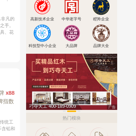
出非凡的
高新技术企业
中华老字号
瞪羚企业
t之手。
餐具、花
科技型中小企业
大品牌
品牌大全
牌
x88
牌指数
巧夺天工 400-189-0909
南飞NCN
广告
热门模块
将传统工
不含铅和