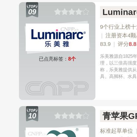
Lumin
09
9个行业上榜十
|
注册资本4颗
83.9
|
评分
8.8
乐美雅源自182
已点亮标签：
8个
理，以三倍高强度
称，乐美雅提供从
具、高脚杯、水具
青苹果GR
10
标准起草单位