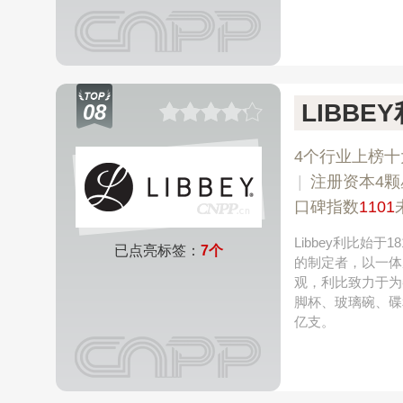
LIBBE
08
4个行业上榜十
|
注册资本4颗
口碑指数
1101
Libbey利比始
已点亮标签：
7个
的制定者，以一体
观，利比致力于为
脚杯、玻璃碗、碟
亿支。