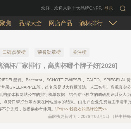
您好，欢迎来到十大品牌CNPP,
登录
聚焦
品牌大全
网店产品
酒杯排行
口碑点赞榜
荣誉勋章榜
关注榜
酒杯厂家排行，高脚杯哪个牌子好[2026]
L醴铎、Baccarat、SCHOTT ZWIESEL、ZALTO、SPIEGELA
乐美雅、青苹果GREENAPPLE等，该名录是以大数据算法、人工智能、客观真实
机构媒体和网站公布的排行榜单数据，结合专业独立的调研测评以及人为
、点赞口碑打分等因素在网站显示的结果。由用户企业免费自主申请申报
序不分先后，仅提供参考使用。
详情>>
我喜欢的品牌投票>>
品牌榜更新时间：2026年08月1日 （榜中榜