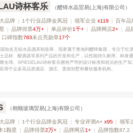
ELAU诗杯客乐
（醴铎水晶贸易(上海)有限公司）
大品牌
|
1个行业品牌金凤冠
|
领军企业
x119
|
百年品
星
|
品牌得票
4万+
|
单品评价
1千+
|
品牌网店
2+
|
品
|
口碑指数
783
未点亮勋章
17个
，德国知名无铅水晶酒具制造商，现隶属于奥地利醴铎集团，专注于红
士忌杯、醒酒器等系列产品的开发和生产，以性能持久耐用、杯身
靡全球。SPIEGELAU诗杯客乐拥有严苛的设计标准和前沿的生产加
应用于众多高品质酒店、酒庄、度假别墅和餐饮服务机构。
S
（翱顺玻璃贸易(上海)有限公司）
大品牌
|
1个行业品牌金凤冠
|
专业评测A+
x95
|
领军
本1颗星
|
品牌得票
2万+
|
品牌网店
1+
|
品牌指数87.2