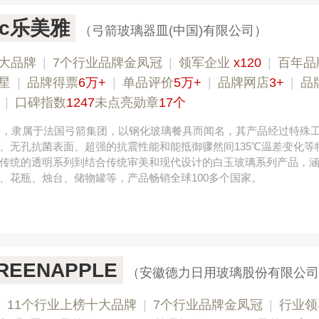
arc乐美雅
（弓箭玻璃器皿(中国)有限公司）
大品牌
|
7个行业品牌金凤冠
|
领军企业
x120
|
百年品
星
|
品牌得票
6万+
|
单品评价
5万+
|
品牌网店
3+
|
品
|
口碑指数
1247
未点亮勋章
17个
5年，隶属于法国弓箭集团，以钢化玻璃餐具而闻名，其产品经过特殊
、无孔抗菌表面、超强的抗震性能和能抵御骤然间135℃温差变化等
传统的透明系列到结合传统审美和现代设计的白玉玻璃系列产品，
、花瓶、烛台、储物罐等，产品畅销全球100多个国家。
EENAPPLE
（安徽德力日用玻璃股份有限公司
|
11个行业上榜十大品牌
|
7个行业品牌金凤冠
|
行业领