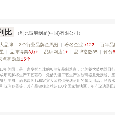
Y利比
（利比玻璃制品(中国)有限公司）
大品牌
|
3个行业品牌金凤冠
|
著名企业
x122
|
百年品
星
|
品牌得票
3万+
|
品牌网店
1+
|
品牌指数85
|
评分
8
未点亮勋章
15个
于1818年美国，是一家享誉全球的玻璃制品制造商，北美餐饮玻璃器皿
成形高脚杯生产工艺著称，凭借先进工艺生产的玻璃器皿无接缝、
餐厅主厨、酒吧调酒师和家宴大师提供美观耐用的餐桌用品，涵盖
和玻璃容器等，其产品销往全球超100个国家和地区，年产玻璃器皿超