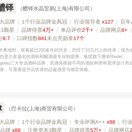
L醴铎
（醴铎水晶贸易(上海)有限公司）
大品牌
|
1个行业品牌金凤冠
|
行业领导者
x127
|
百年
1颗星
|
品牌得票
4万+
|
单品评价
2千+
|
品牌网店
6+
分
8.7
|
口碑指数
841
未点亮勋章
17个
756年奥地利，有着超过200多年的历史，历经了10几代人的传承，现为
也是久富盛名的酒杯和醒酒器专业制造商，集团旗下拥有Riedel、
、Spiegelau三大专业酒杯品牌，其酒具根据不同的酒款种类和需求设计
身，可显著提升品饮者的品鉴感受与感官体验。
t
（巴卡拉(上海)商贸有限公司）
大品牌
|
1个行业品牌金凤冠
|
专业​评测A++
x88
|
行
年品牌
x88
|
注册资本3颗星
|
品牌得票
5万+
|
品牌网店