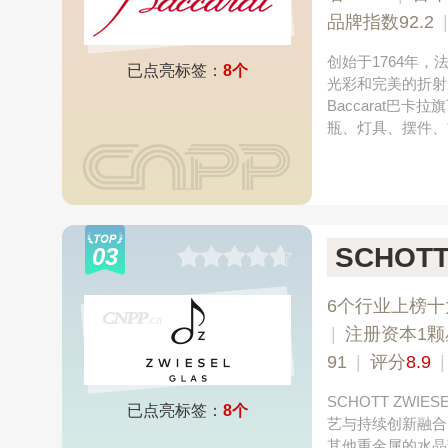
品牌指数92.2
创始于1764年
已点亮标签：
8个
光彩和完美的折射
Baccarat
瓶、灯具、摆件、
SCHOTT
03
6个行业上榜十
|
注册资本1颗
91
|
评分
8.9
SCHOTT ZW
已点亮标签：
8个
艺与持续创新融合
其他重金属的水晶