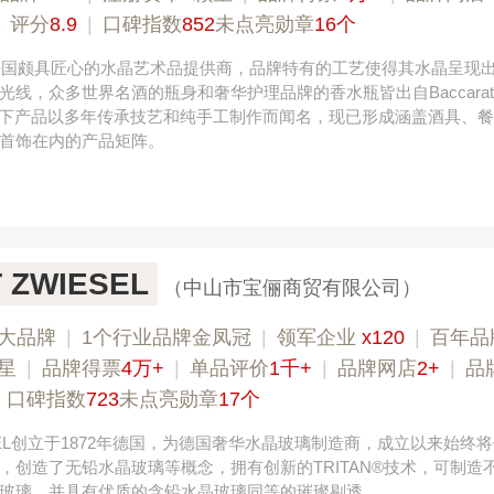
|
评分
8.9
|
口碑指数
852
未点亮勋章
16个
，法国颇具匠心的水晶艺术品提供商，品牌特有的工艺使得其水晶呈现
光线，众多世界名酒的瓶身和奢华护理品牌的香水瓶皆出自Baccara
巴卡拉旗下产品以多年传承技艺和纯手工制作而闻名，现已形成涵盖酒具、
首饰在内的产品矩阵。
 ZWIESEL
（中山市宝俪商贸有限公司）
大品牌
|
1个行业品牌金凤冠
|
领军企业
x120
|
百年品
星
|
品牌得票
4万+
|
单品评价
1千+
|
品牌网店
2+
|
品
伟业ENF板材 020-84900747
|
口碑指数
723
未点亮勋章
17个
IESEL创立于1872年德国，为德国奢华水晶玻璃制造商，成立以来始终
，创造了无铅水晶玻璃等概念，拥有创新的TRITAN®技术，可制造
玻璃，并具有优质的含铅水晶玻璃同等的璀璨剔透。