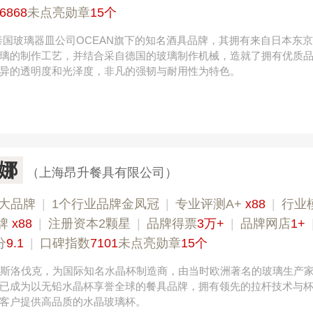
6868
未点亮勋章
15个
来自泰国玻璃器皿公司OCEAN旗下的知名酒具品牌，其拥有来自日本东
璃的制作工艺，并结合采自德国的玻璃制作机械，造就了拥有优质
异的透明度和光泽度，非凡的强韧与耐用性为特色。
洛娜
（上海昂升餐具有限公司）
大品牌
|
1个行业品牌金凤冠
|
专业评测A+
x88
|
行业
牌
x88
|
注册资本2颗星
|
品牌得票
3万+
|
品牌网店
1+
分
9.1
|
口碑指数
7101
未点亮勋章
15个
92年斯洛伐克，为国际知名水晶杯制造商，由当时欧洲著名的玻璃生产
已成为以无铅水晶杯享誉全球的餐具品牌，拥有领先的拉杆技术与
客户提供高品质的水晶玻璃杯。