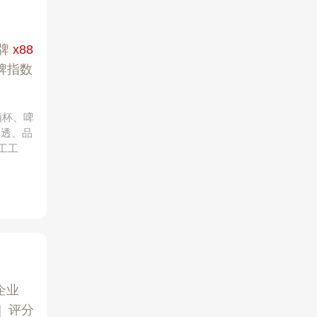
牌
x88
牌指数
酒杯、啤
通透、品
工工
企业
|
评分