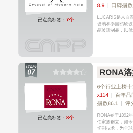
8.9
|
口碑指数
LUCARIS是
已点亮标签：
7个
玻璃和泰国鸥欣玻
晶玻璃制品，以优
RONA
07
6个行业上榜十
x114
|
百年品
指数86.1
|
评
RONA始于18
已点亮标签：
8个
伯家族创立，如今
切割技术，为全球