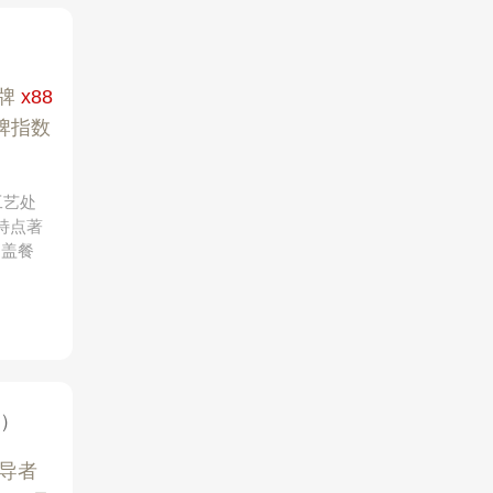
牌
x88
牌指数
工艺处
特点著
涵盖餐
）
导者