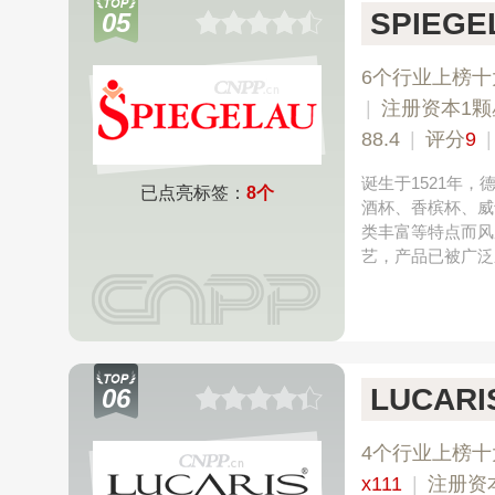
SPIEG
05
6个行业上榜十
|
注册资本1颗
88.4
|
评分
9
诞生于1521年
已点亮标签：
8个
酒杯、香槟杯、威
类丰富等特点而风
艺，产品已被广泛
LUCARI
06
4个行业上榜十
x111
|
注册资