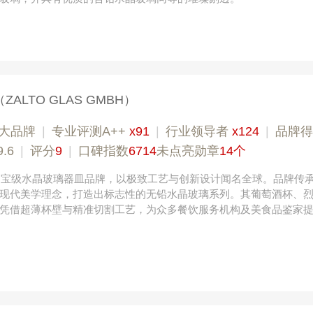
（ZALTO GLAS GMBH）
大品牌
|
专业​评测A++
x91
|
行业领导者
x124
|
品牌得
.6
|
评分
9
|
口碑指数
6714
未点亮勋章
14个
利国宝级水晶玻璃器皿品牌，以极致工艺与创新设计闻名全球。品牌传
现代美学理念，打造出标志性的无铅水晶玻璃系列。其葡萄酒杯、
凭借超薄杯壁与精准切割工艺，为众多餐饮服务机构及美食品鉴家