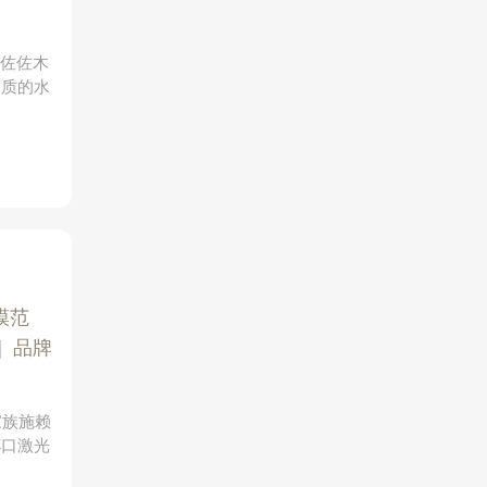
京佐佐木
品质的水
模范
|
品牌
家族施赖
杯口激光