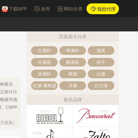
下载APP
发布
网站分类
我想代理
页面相关分类
红酒杯
啤酒杯
酒具
分酒器
醒酒器
杯子
玻璃杯
啤酒
白酒
U诗杯客乐、
红酒·葡萄酒
洋酒
白兰地
公正统计计
根据市场
相关品牌
、CNPP
每月更新）