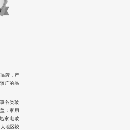
打品牌，产
较广的品
从事各类玻
盖：家用
热家电玻
亚太地区较