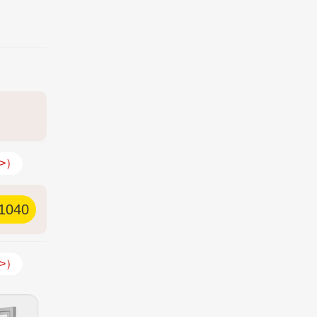
>）
1040
>）