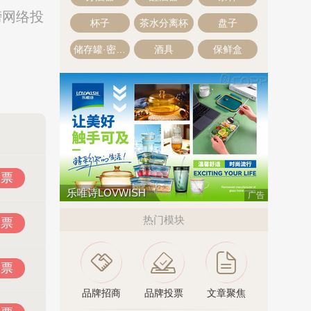
榜网络投
杯子
茶水分离杯
盘子
储存罐·密封罐
酒具
保鲜盒
投票
乐唯诗LOVWISH
广告
热门模块
投票
投票
品牌招商
品牌投票
文章聚焦