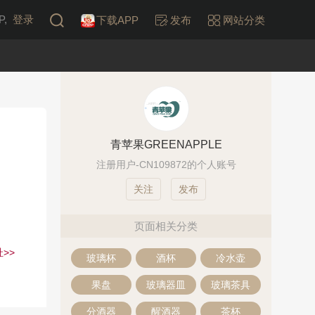
,
登录
下载APP
发布
网站分类
青苹果GREENAPPLE
注册用户-CN109872的个人账号
发布
页面相关分类
>>
玻璃杯
酒杯
冷水壶
果盘
玻璃器皿
玻璃茶具
分酒器
醒酒器
茶杯