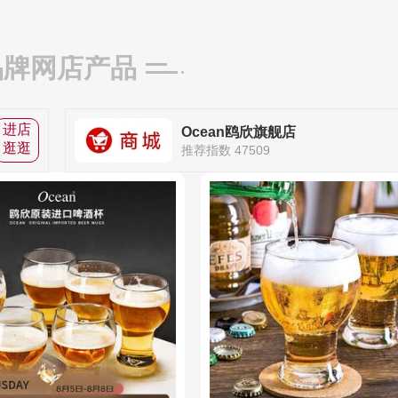
品牌网店产品
进店
Ocean鸥欣旗舰店
逛逛
推荐指数 47509