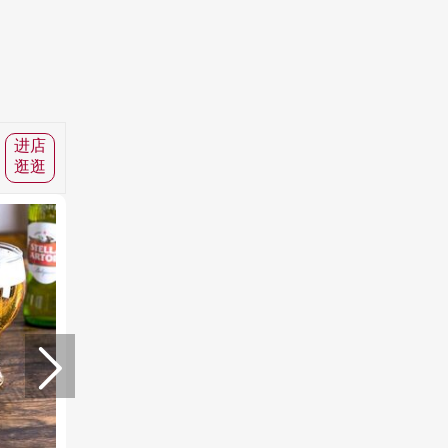
进店
逛逛