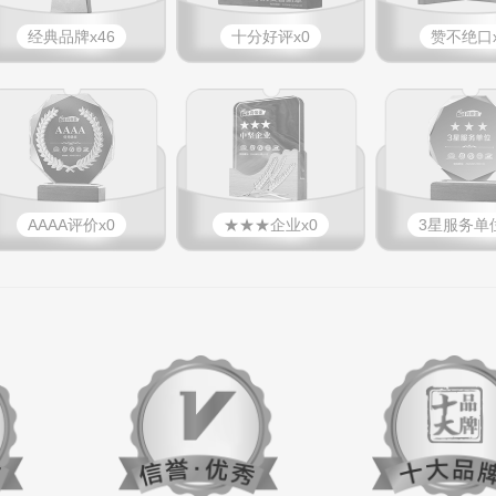
经典品牌x46
十分好评x0
赞不绝口x
AAAA评价x0
★★★企业x0
3星服务单位