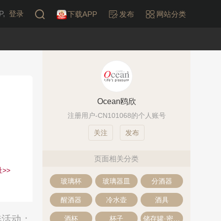
,
登录
下载APP
发布
网站分类
Ocean鸥欣
注册用户-CN101068的个人账号
发布
页面相关分类
>>
玻璃杯
玻璃器皿
分酒器
醒酒器
冷水壶
酒具
选活动：
酒杯
杯子
储存罐·密封罐