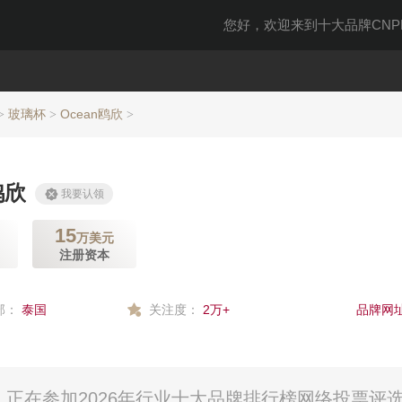
您好，欢迎来到十大品牌CNPP
玻璃杯
Ocean鸥欣
>
>
>
鸥欣
我要认领
15
万美元
注册资本
部：
泰国
关注度：
2万+
品牌网址
司）正在参加2026年行业十大品牌排行榜网络投票评