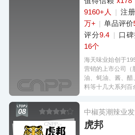
值得信赖
x178
9160+人
|
注册
万+
|
单品评价
评分
9.4
|
口碑
16个
海天味业始创于19
营销的上市公司（股
油、蚝油、酱、醋
料等十几大系列百余
致力于用现代科研
创新，建有规模超
08
中椒英潮辣业发
晒池和发酵大罐，
虎邦
晒。
更多