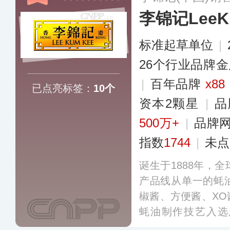
李锦记LeeK
标准起草单位
|
26个行业品牌
|
百年品牌
x88
已点亮标签：
10个
资本2颗星
|
品
500万+
|
品牌
指数
1744
|
未点
诞生于1888年，
产品线从单一的蚝
椒酱、方便酱、X
蚝油制作技艺入选
录。李锦记在海内