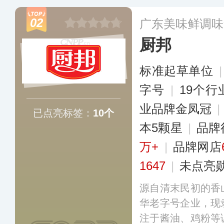
地，并建立了完善
02
广东美味鲜调味
产品已行销至全球
厨邦
更多
标准起草单位
字号
|
19个
业品牌金凤冠
|
已点亮标签：
10个
本5颗星
|
品牌
万+
|
品牌网店
1647
|
未点亮
源自清末民初的香
华老字号企业，现
注于酱油、鸡粉等