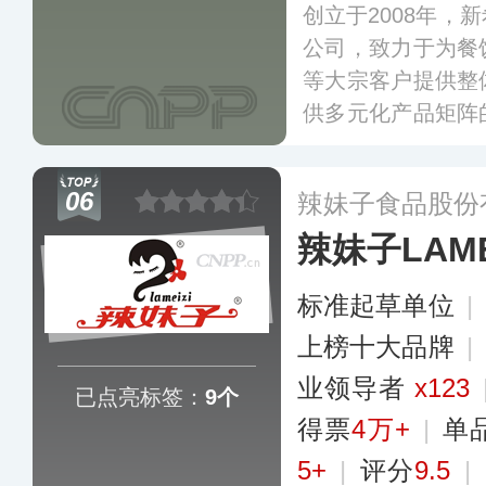
创立于2008年，
公司，致力于为餐
等大宗客户提供整
供多元化产品矩阵
前川娃子已销往全
主流连锁超市，业
06
辣妹子食品股份
欧洲等国家和地区
辣妹子LAME
标准起草单位
|
上榜十大品牌
|
业领导者
x123
已点亮标签：
9个
得票
4万+
|
单
5+
|
评分
9.5
|