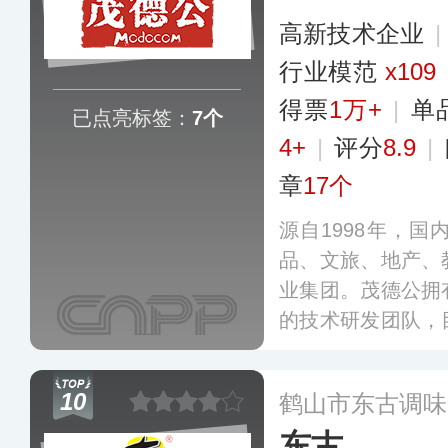
高新技术企业
行业模范
x109
得票
1万+
|
单
已点亮标签：
7个
4+
|
评分
8.9
|
章
17个
源自1998年，
品、文旅、地产、
业集团。茂德公拥
的技术研发团队，
仔酱、豆豉青椒酱
类，在全国多个大
10
鹤山市东古调味
平台均有销售。
更
东古