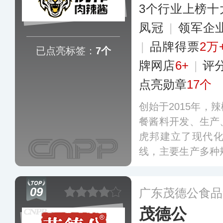
3个行业上榜十
凤冠
|
领军企
|
品牌得票
2万
已点亮标签：
7个
牌网店
6+
|
评
点亮勋章
17个
创始于2015年，
餐酱料开发、生产
虎邦建立了现代
线，主要生产多种
现已进军了外卖、
场景，终端销售
09
广东茂德公食品
区。
更多
茂德公