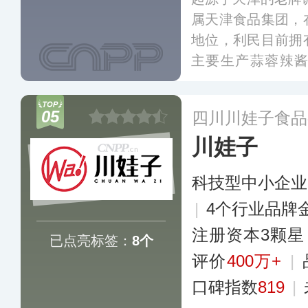
属天津食品集团，
地位，利民目前拥
主要生产蒜蓉辣
酱、酱油、醋等多
主导品牌“利民”
05
四川川娃子食品
子品牌。
更多
川娃子
科技型中小企业
|
4个行业品牌
注册资本3颗星
已点亮标签：
8个
评价
400万+
|
口碑指数
819
|