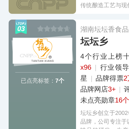
传统酿造工艺与现
和美味鲜两大品
（精）、蚝油、酱
03
湖南坛坛香食品
等10多个品类。
更
坛坛乡
4个行业上榜
x96
|
行业领
星
|
品牌得票
2
已点亮标签：
7个
品牌网店
3+
|
未点亮勋章
16
坛坛乡创立于200
品牌，公司专注于