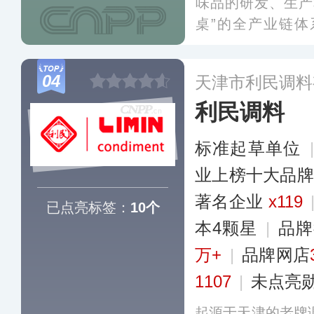
味品的研发、生产
桌”的全产业链
工、产品研发、生
全国大型KA类卖
04
天津市利民调料
盖各大电商平台。
利民调料
标准起草单位
业上榜十大品牌
著名企业
x119
已点亮标签：
10个
本4颗星
|
品牌
万+
|
品牌网店
1107
|
未点亮
起源于天津的老牌调