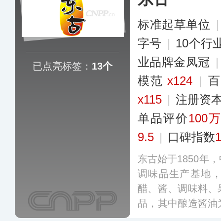
标准起草单位
字号
|
10个行
业品牌金凤冠
已点亮标签：
13个
模范
x124
|
x115
|
注册资本
单品评价
100万
9.5
|
口碑指数
东古始于1850年
调味品生产基地
醋、酱、调味料、
品，其中酿造酱油
艺制造而成。东古