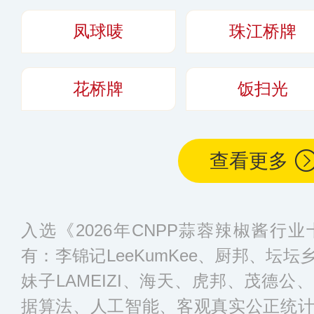
池，调味品年产能
凤球唛
珠江桥牌
花桥牌
饭扫光
查看更多
入选《2026年CNPP蒜蓉辣椒酱行
有：李锦记LeeKumKee、厨邦、坛
妹子LAMEIZI、海天、虎邦、茂德
据算法、人工智能、客观真实公正统