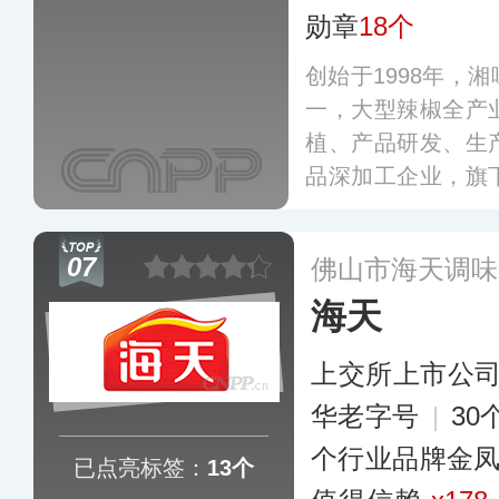
勋章
18个
创始于1998年，
一，大型辣椒全产
植、产品研发、生
品深加工企业，旗
明星产品。公司开
建设和发掘，目前
07
佛山市海天调味
餐酱等多个系列，
海天
罐。
更多
上交所上市公
华老字号
|
3
个行业品牌金
已点亮标签：
13个