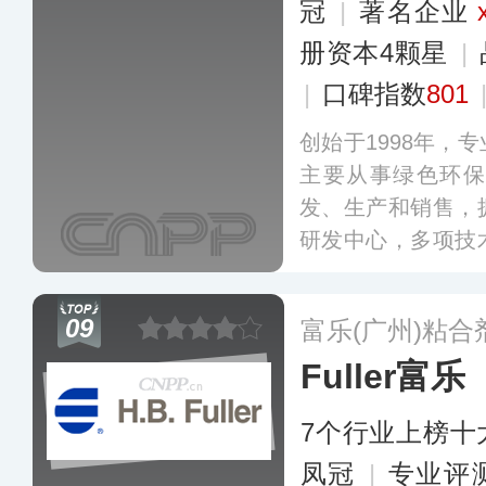
冠
|
著名企业
册资本4颗星
|
|
口碑指数
801
创始于1998年，
主要从事绿色环保
发、生产和销售，
研发中心，多项技
下的功能性聚烯烃
胶膜、功能性热熔
09
富乐(广州)粘
源、消费电子、复
Fuller富乐
多
7个行业上榜十
凤冠
|
专业​评