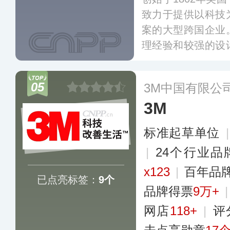
致力于提供以科技
案的大型跨国企业
理经验和较强的设
子科技、下一代汽
和工作防护在内的
05
3M中国有限公
覆盖全球数十个国
3M
标准起草单位
|
24个行业品
x123
|
百年品
已点亮标签：
9个
品牌得票
9万+
网店
118+
|
评