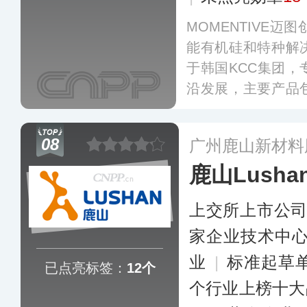
MOMENTIVE迈
能有机硅和特种解
于韩国KCC集团
沿发展，主要产品
素离型剂、固态硅
剂、硅烷偶联剂等
08
广州鹿山新材料
和标签制造中具有
鹿山Lusha
硅压敏胶粘剂领域
上交所上市公
家企业技术中
业
|
标准起草
已点亮标签：
12个
个行业上榜十大