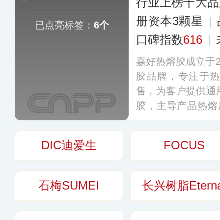
行业上榜十大品
册资本3颗星
|
已点亮标签：
6个
口碑指数
616
|
嘉好热熔胶成立于2
胶品牌，专注于
售，为客户提供通
胶，主导产品热熔
广泛用于医用耗材
功能性胶带等领域
DIC迪爱生
FOCUS
区，已成为国内热
石梅SUMEI
长兴树脂Eterna