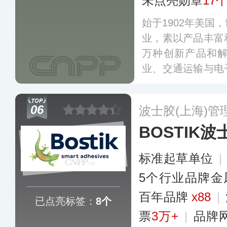
未点亮勋章
17
始于1902年美国
业，素以产品丰富
万种创新产品和
业、交通运输与电
门，产品覆盖运输
通信、家用产品等
06
波士胶(上海)管
BOSTIK波
标准起草单位
|
5个行业品牌金
百年品牌
x88
|
已点亮标签：
8个
票
3万+
|
品牌