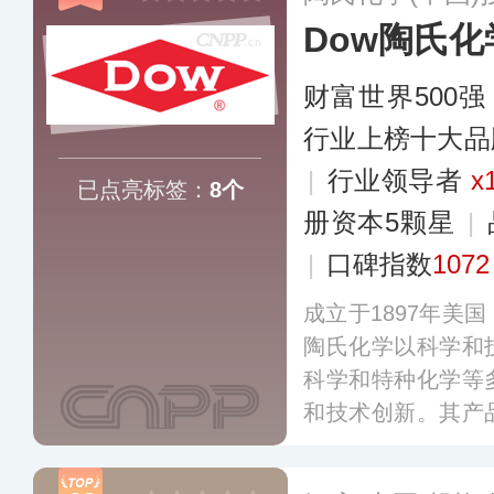
Dow陶氏化
财富世界500强
行业上榜十大品
|
行业领导者
x
已点亮标签：
8个
册资本5颗星
|
|
口碑指数
1072
成立于1897年美
陶氏化学以科学和
科学和特种化学等
和技术创新。其产
净化、造纸、药品
居用品和个人护理