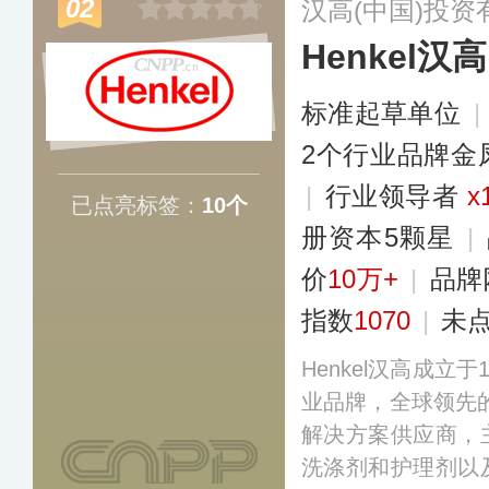
02
汉高(中国)投资
Henkel汉高
标准起草单位
|
2个行业品牌金
|
行业领导者
x
已点亮标签：
10个
册资本5颗星
|
价
10万+
|
品牌
指数
1070
|
未
Henkel汉高成立
业品牌，全球领先
解决方案供应商，
洗涤剂和护理剂以