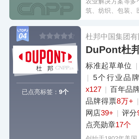
农业解决方案等多
筑、纺织、包装、
国内化工领域重要
的业务包括石油化
04
杜邦中国集团有
脂、特性化学品、
DuPont杜
标准起草单位
|
5个行业品
x127
|
百年品
已点亮标签：
9个
品牌得票
8万+
网店
39+
|
评分
点亮勋章
17个
创始于1802年美