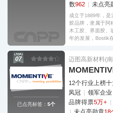
数
962
|
未点亮
成立于1889年，
胶品牌，隶属于阿
木工胶、界面胶、
年的发展，Bosti
术研发中心，这些
现了Bostik在
07
迈图高新材料(南
新精神。
更多
MOMENTI
12个行业上榜
凤冠
|
领军企
品牌得票
5万+
已点亮标签：
5个
|
未点亮勋章
18