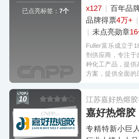
x127
|
百年品
已点亮标签：
7个
品牌得票
4万+
|
未点亮勋章
1
Fuller富乐成立
剂供应商，专注于
种化工产品，提供
方案，提供全面的
剂和密封剂、基
品，其胶粘剂和
10
江苏嘉好热熔胶
位。
更多
嘉好热熔胶
专精特新小巨