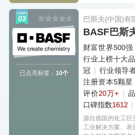
层等，其产品主要
行业、金属工业行
03
巴斯夫(中国)有
业务覆盖全球。
更
BASF巴斯
财富世界500强
行业上榜十大
冠
|
行业领导
已点亮标签：
10个
注册资本5颗星
评价
20万+
|
口碑指数
1612
|
源自德国的化工巨
工业解决方案、表