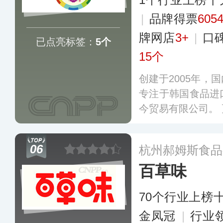
|
品牌得票
605
牌网店
3+
|
口
已点亮标签：
5个
15个
创建于2005年，
专注于韩国食品进
今贸易有限公司。
06
杭州郝姆斯食品
百草味
70个行业上榜
金凤冠
|
行业