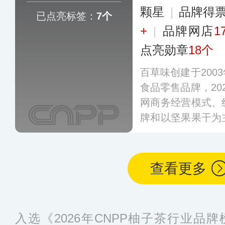
颗星
|
品牌得
已点亮标签：
7个
+
|
品牌网店
1
点亮勋章
18个
百草味创建于200
食品零售品牌，20
网商务经营模式、
牌和以坚果果干为
果、果干、肉类、
的完整供应链，并
流通全网覆盖。
更
查看更多
入选《2026年CNPP柚子茶行业品