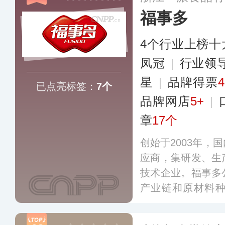
福事多
4个行业上榜十
凤冠
|
行业领
星
|
品牌得票
已点亮标签：
7个
品牌网店
5+
|
章
17个
创始于2003年，
应商，集研发、生
技术企业。福事多
产业链和原材料
品、固体饮料、面
产品体系，营销网