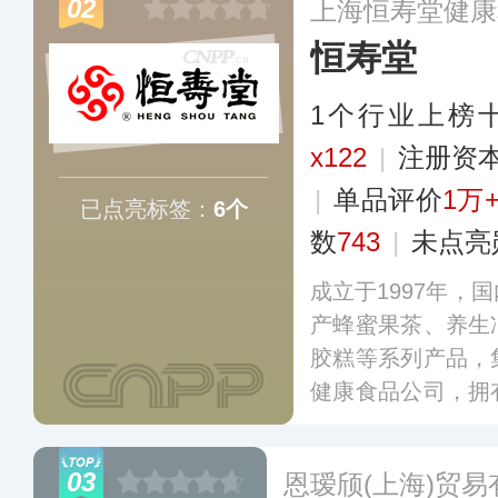
02
上海恒寿堂健康
商超连锁和其他流
恒寿堂
1个行业上榜
x122
|
注册资本
|
单品评价
1万
已点亮标签：
6个
数
743
|
未点亮
成立于1997年，
产蜂蜜果茶、养生
胶糕等系列产品，
健康食品公司，拥
炼果茶车间、包装
更多
03
恩瑷颀(上海)贸