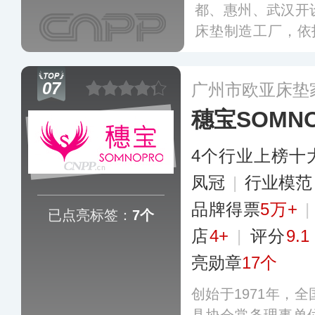
都、惠州、武汉开
床垫制造工厂，依托自
姿感应弹簧技术，
深入研究，将更多
07
广州市欧亚床垫
带入中国市场。
更
穗宝SOMN
4个行业上榜十
凤冠
|
行业模
品牌得票
5万+
|
已点亮标签：
7个
店
4+
|
评分
9.1
亮勋章
17个
创始于1971年，