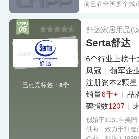
前已在全国多个城
系列、成长系列、
在酒店大宗客户和
05
舒达家居用品(
名度。
更多
Serta舒达
6个行业上榜十
凤冠
|
领军企
注册资本2颗星
已点亮标签：
8个
销量
6千+
|
品
碑指数
1207
|
创始于1931年美
供商，致力于打造
企业。舒达于199