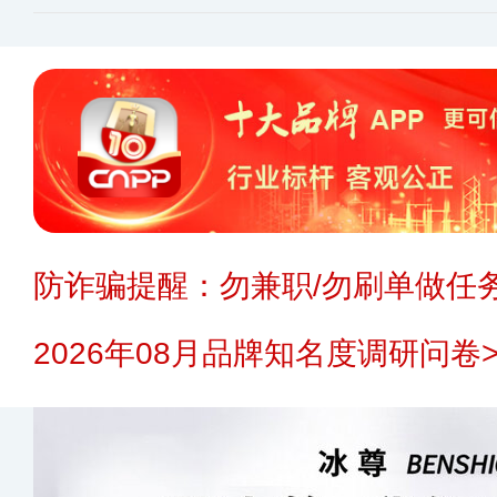
防诈骗提醒：勿兼职/勿刷单做任务
2026年08月品牌知名度调研问卷>