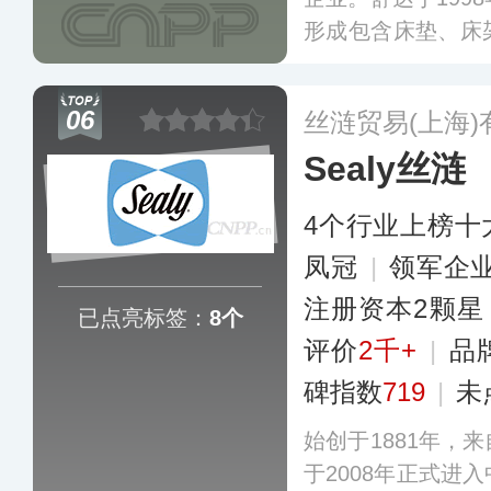
形成包含床垫、床
在内的产品体系，
有上千家专卖店及
06
丝涟贸易(上海)
店及度假酒店达成
Sealy丝涟
4个行业上榜十
凤冠
|
领军企
注册资本2颗星
已点亮标签：
8个
评价
2千+
|
品
碑指数
719
|
未
始创于1881年，
于2008年正式进