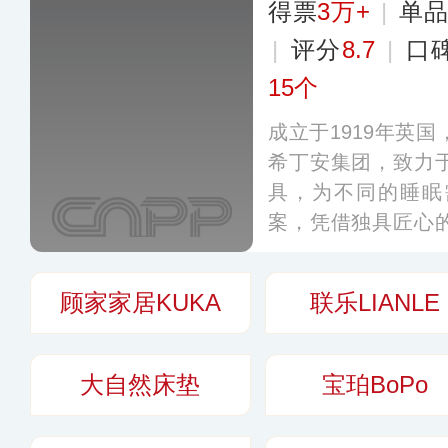
得票
3万+
|
单
|
评分
8.7
|
口
15个
成立于1919年英
希丁安集团，致力
具，为不同的睡眠
案，凭借独具匠心
全球床垫领域享有
床垫供应商，产品销
顾家家居KUKA
联乐LIANLE
于1986年进入中
00家专卖店。
更多
大自然床垫
宝珀BoPo