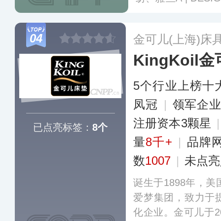
国内多个城市设有
过Q唛、STC、S
04
金可儿(上海)床
2000多家门店已
KingKoi
更多
5个行业上榜十
凤冠
|
领军企
注册资本3颗星
已点亮标签：
8个
量
8千+
|
品牌
数
1007
|
未点亮
诞生于1898年，
爱梦集团，致力于
化企业。金可儿于2