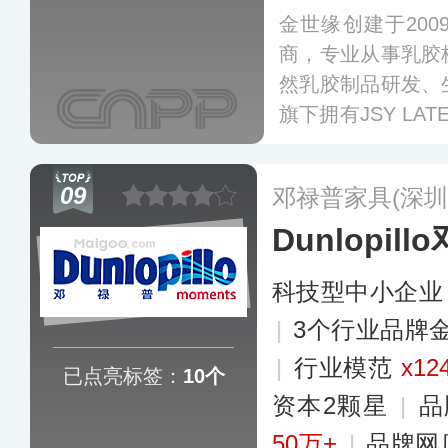
金世缘创建于20
商，专业从事乳胶
然乳胶制品研发、
旗下拥有JSY L
牌。公司拥有3
艺，乳胶制品年产
09
邓禄普家具(深圳
Dunlopil
科技型中小企业
|
3个行业品牌
|
行业模范
x12
已点亮标签：
10个
资本2颗星
|
品
50万+
|
品牌网