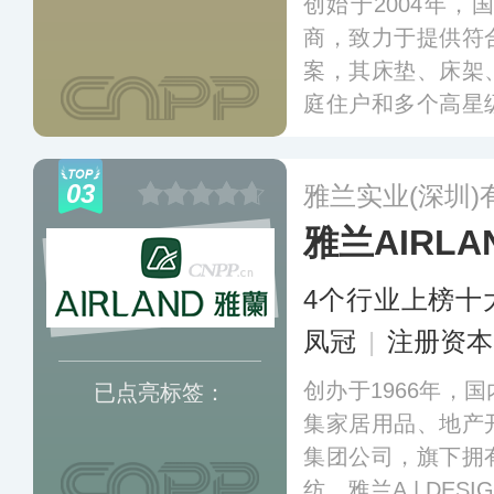
创始于2004年
商，致力于提供符
案，其床垫、床架
庭住户和多个高星
旗下拥有慕思、慕
居、TRECA崔佧
03
雅兰实业(深圳)
前全球专卖店遍及
雅兰AIRLA
利亚等国家和地区
4个行业上榜十
凤冠
|
注册资本
创办于1966年，
已点亮标签：
集家居用品、地产
集团公司，旗下拥
纺、雅兰A | DE