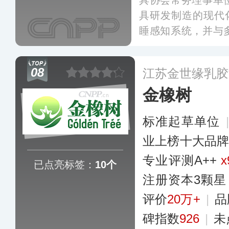
具协会常务理事单
具研发制造的现代化
睡感知系统，并与
了深厚的战略合作
积达数十万平方米
08
江苏金世缘乳胶
等国家和地区均有
金橡树
标准起草单位
业上榜十大品
专业​评测A++
x
已点亮标签：
10个
注册资本3颗星
评价
20万+
|
品
碑指数
926
|
未