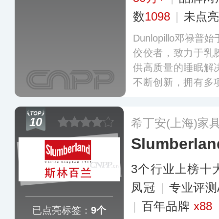
数
1098
|
未点亮
Dunlopillo邓
佼佼者，致力于乳
供高质量的睡眠解
不断创新，拥有多
个国家设有生产基
区的用户。
更多
10
希丁安(上海)家
Slumberl
3个行业上榜十
凤冠
|
专业评测
|
百年品牌
x88
已点亮标签：
9个