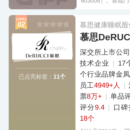
603008）。喜
地和自有物流体系
创新能力在国内床
02
慕思健康睡眠股
场份额，目前旗下
慕思DeRUC
更多
深交所上市公
技术企业
|
1
个行业品牌金
已点亮标签：
11个
员工
4949+人
|
票
8万+
|
单品
评分
9.4
|
口碑
18个