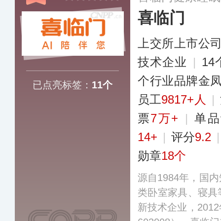
喜临门
上交所上市公
技术企业
|
1
个行业品牌金
已点亮标签：
11个
员工
9817+人
|
票
7万+
|
单品
14+
|
评分
9.2
勋章
18个
源自1984年，国
类卧室家具、寝具
新技术企业，201