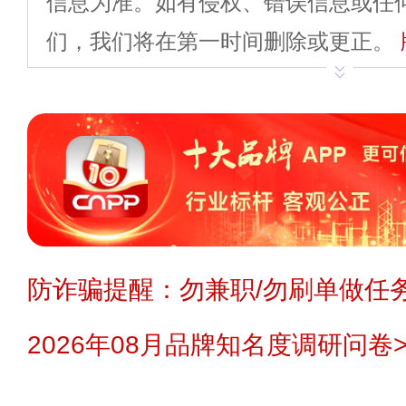
信息为准。如有侵权、错误信息或任
们，我们将在第一时间删除或更正。
申请删除>>
平台自有内容（文字、
标、LOGO 等）知识产权归本站所
复制、转载、商用。本站不生产产品
不代理、不招商、不提供中介服务。
持投资购买的观点或意见，页面信息
防诈骗提醒：勿兼职/勿刷单做任务
提交说明：
快速提交发布>>
提交品
2026年08月品牌知名度调研问卷>