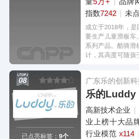
量
5万+
|
品牌
指数
7242
|
未
成立于2018年，
要生产儿童滑板车
系列产品。酷骑滑
计，其高度可随孩
配度，特制的马鞍
大提升了骑行时的
08
广东乐的创新科
球20多个国家和地
乐的Luddy
高新技术企业
|
业上榜十大品
行业模范
x114
已点亮标签：
9个