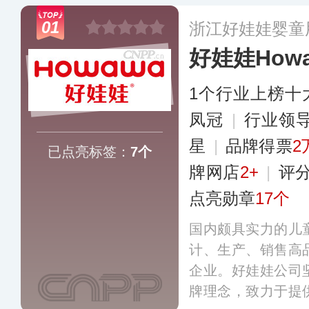
01
浙江好娃娃婴童
好娃娃How
1个行业上榜十
凤冠
|
行业领
星
|
品牌得票
2
已点亮标签：
7个
牌网店
2+
|
评
点亮勋章
17个
国内颇具实力的儿
计、生产、销售高
企业。好娃娃公司
牌理念，致力于提