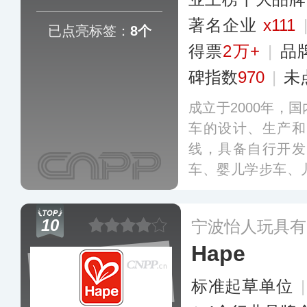
著名企业
x111
已点亮标签：
8个
得票
2万+
|
品
碑指数
970
|
未
成立于2000年，
车的设计、生产和
线，具备自行开发
车、婴儿学步车、
行车等，销售渠道
店，致力于提供安
10
宁波怡人玩具有
具给孩子们。
更多
Hape
标准起草单位