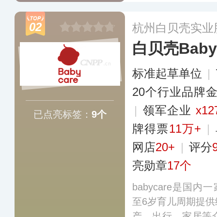
产品，目前已推出
类，产品在海内外
02
杭州白贝壳实业
更多
白贝壳Baby
标准起草单位
|
20个行业品牌
|
领军企业
x12
已点亮标签：
9个
牌得票
11万+
|
网店
20+
|
评分
亮勋章
17个
babycare是国
至6岁育儿周期提
产、出行、家居等