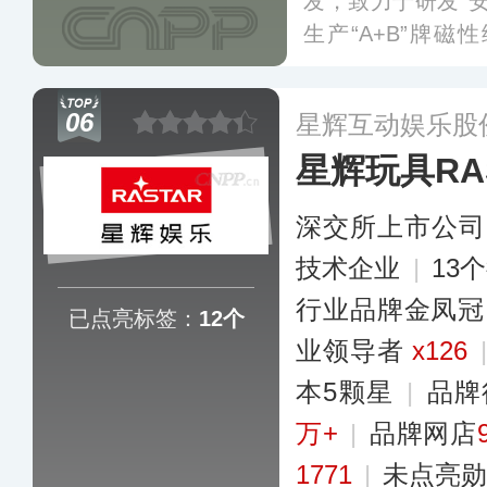
发，致力于研发“
生产“A+B”牌
车、手推车、自行
往全国多地，并远
06
星辉互动娱乐股
星辉玩具RA
深交所上市公司
技术企业
|
13
行业品牌金凤冠
已点亮标签：
12个
业领导者
x126
本5颗星
|
品牌
万+
|
品牌网店
1771
|
未点亮勋