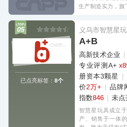
生产制造实力，旗
车等产品凭借做工
于全国三十多个省
05
义乌市智慧星玩
A+B
高新技术企业
专业评测A+
x8
册资本3颗星
|
已点亮标签：
8个
价
2万+
|
品牌
指数
846
|
未点
智慧星玩具成立于
产、销售于一体