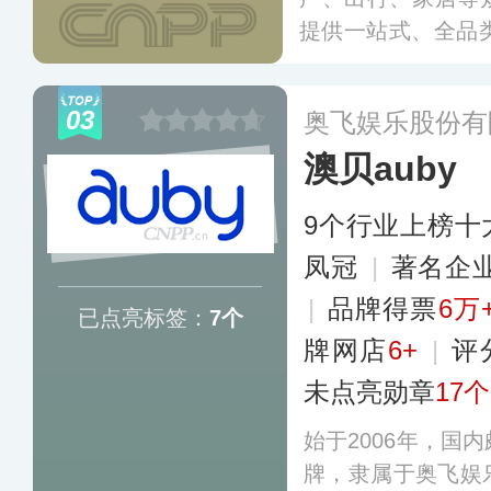
提供一站式、全品类的
于打破常规和传统
重新定义Z世代人
03
奥飞娱乐股份有
澳贝auby
9个行业上榜十
凤冠
|
著名企
|
品牌得票
6万
已点亮标签：
7个
牌网店
6+
|
评
未点亮勋章
17个
始于2006年，国
牌，隶属于奥飞娱