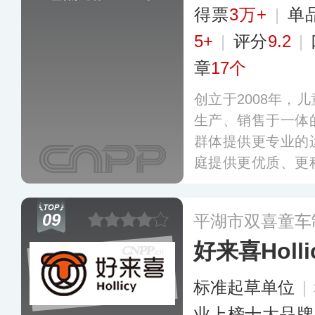
得票
3万+
|
单
5+
|
评分
9.2
|
章
17个
创立于2008年，
生产、销售于一体
群体提供更专业的
庭提供更优质、更
品主要有儿童滑板
车、儿童三轮车、
09
平湖市双喜童车
好来喜Holli
标准起草单位
|
业上榜十大品牌