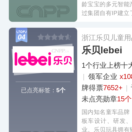
龄宝宝的多元智能
过集团自有IP建
盖玩具教具、室内
养、卫生用品等类
04
浙江乐贝儿童用
婴连锁门店和KA
乐贝lebei
1个行业上榜十
|
领军企业
x10
牌得票
7652+
|
已点亮标签：
5个
未点亮勋章
15个
国内知名童车品牌
板车设计、研发
业。乐贝玩具拥有