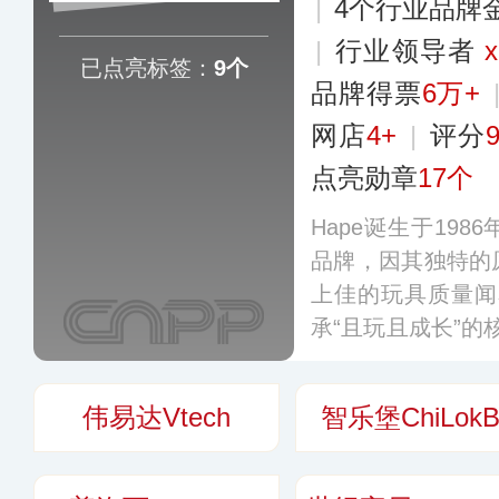
|
4个行业品牌
|
行业领导者
x
已点亮标签：
9个
品牌得票
6万+
网店
4+
|
评分
9
点亮勋章
17个
Hape诞生于19
品牌，因其独特的
上佳的玩具质量闻
承“且玩且成长”的
发、制造以木、竹
玩乐中启蒙和促进
伟易达Vtech
智乐堡ChiLokB
世界多个国家和地