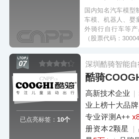
国内知名汽车模型
车模、机器人、婴
外骑行自行车等产
（股票代码：300
车模、星辉婴童、
全球三十多个知名
07
深圳酷骑智能自
在100多个国家和
酷骑COOGH
高新技术企业
|
业上榜十大品牌
专业​评测A++
x
已点亮标签：
10个
册资本2颗星
|