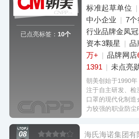
标准起草单位
中小企业
|
7
行业品牌金凤冠
已点亮标签：
10个
资本3颗星
|
品
万+
|
品牌网店
1391
|
未点亮
朝美创始于1990
注于自主研发、检
口罩的现代化制造
力较强的职业防尘
生产能力可达6亿
护口罩系列、医用防
08
海氏海诺集团有
护口罩系列及日化