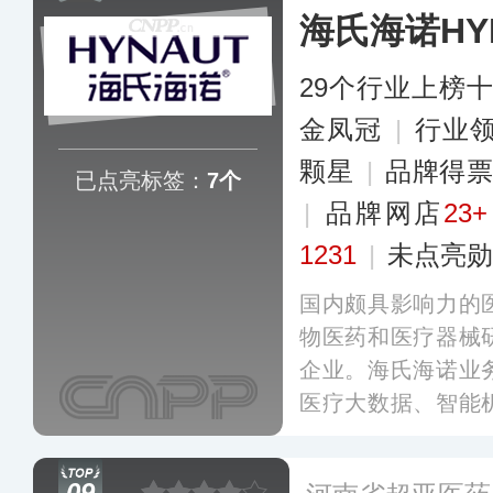
海氏海诺HY
更多
29个行业上榜
金凤冠
|
行业
颗星
|
品牌得票
已点亮标签：
7个
|
品牌网店
23+
1231
|
未点亮勋
国内颇具影响力的
物医药和医疗器械
企业。海氏海诺业
医疗大数据、智能
个领域，和众多高
的产学研合作关系
09