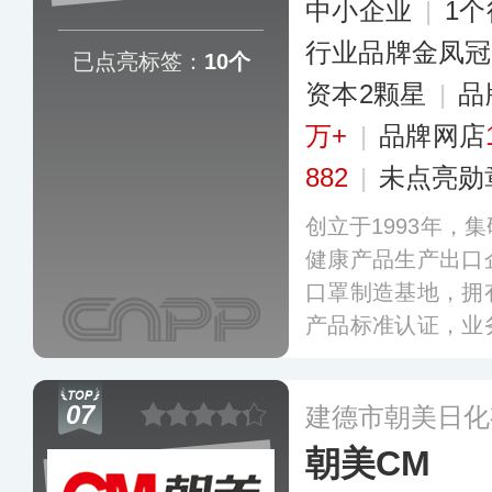
中小企业
|
1
行业品牌金凤冠
已点亮标签：
10个
资本2颗星
|
品
万+
|
品牌网店
882
|
未点亮勋
创立于1993年，
健康产品生产出口
口罩制造基地，拥
产品标准认证，业
理、个人健康防护
用品等多个领域，
07
建德市朝美日化
销海外60多个国
朝美CM