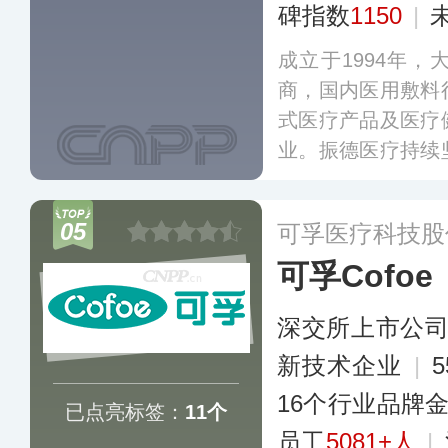
碑指数
1150
|
成立于1994年
商，国内医用敷料
式医疗产品及医疗
业。振德医疗持续
造口护理上的应用
术室感控、慢性伤
05
可孚医疗科技股
个人防护等品类，
可孚Cofoe
和地区。
更多
深交所上市公
新技术企业
|
16个行业品牌
已点亮标签：
11个
员工
5081+人
|