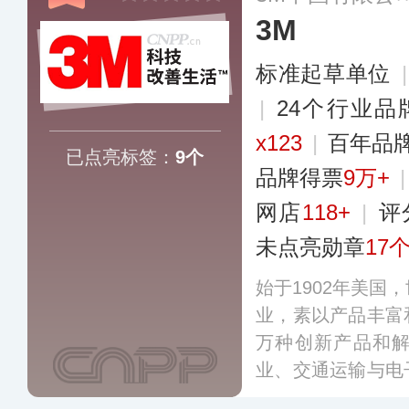
3M
标准起草单位
|
24个行业品
x123
|
百年品
已点亮标签：
9个
品牌得票
9万+
网店
118+
|
评
未点亮勋章
17
始于1902年美国
业，素以产品丰富
万种创新产品和
业、交通运输与电
门，产品覆盖运输