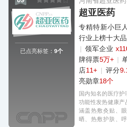
河南省超亚医药
其中卡通创口贴、
超亚医药
布在全球范围内均
专精特新小巨
行业上榜十大品
|
领军企业
x11
已点亮标签：
9个
牌得票
5万+
|
店
11+
|
评分
9.
亮勋章
18个
国内知名的医疗护
功能性发热健康产
涵盖热敷灸贴、
晒、热敷护肤、