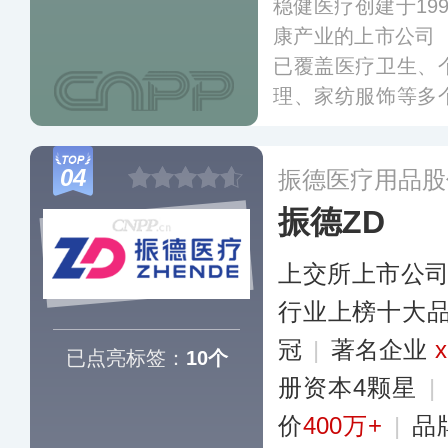
稳健医疗创建于19
康产业的上市公司（
已覆盖医疗卫生、
理、家纺服饰等多
企业，为医疗单位
染防护解决方案，
04
振德医疗用品股
振德ZD
上交所上市公
行业上榜十大
冠
|
著名企业
x
已点亮标签：
10个
册资本4颗星
|
价
400万+
|
品