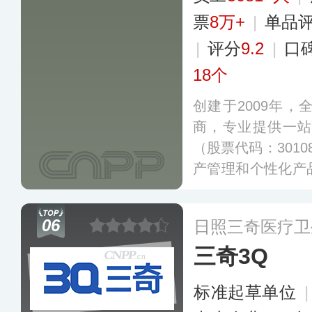
票
8万+
|
单品
|
评分
9.2
|
口
18个
创建于2009年
商，专业提供一
（股票代码：301
产管理和个性化产
管理生产体系，并
医疗、健耳听力、
06
日照三奇医疗卫
牌，旗下血压计、
三奇3Q
床、制氧机、口罩
更多
标准起草单位