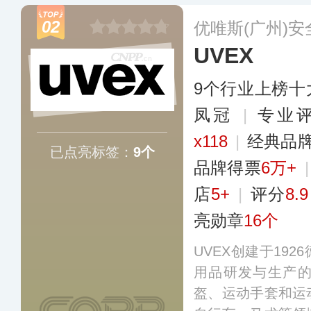
通信、家用产品等
02
优唯斯(广州)
UVEX
9个行业上榜十
凤冠
|
专业评
x118
|
经典品
已点亮标签：
9个
品牌得票
6万+
店
5+
|
评分
8.9
亮勋章
16个
UVEX创建于19
用品研发与生产
盔、运动手套和运