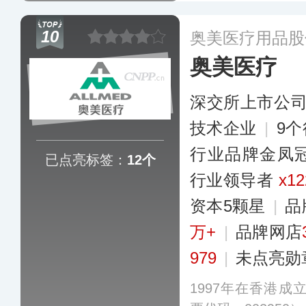
品，医用口罩、蒸
小儿贴剂等产品是
10
奥美医疗用品股
国各地。
更多
奥美医疗
深交所上市公
技术企业
|
9
行业品牌金凤
已点亮标签：
12个
行业领导者
x12
资本5颗星
|
品
万+
|
品牌网店
979
|
未点亮勋
1997年在香港成