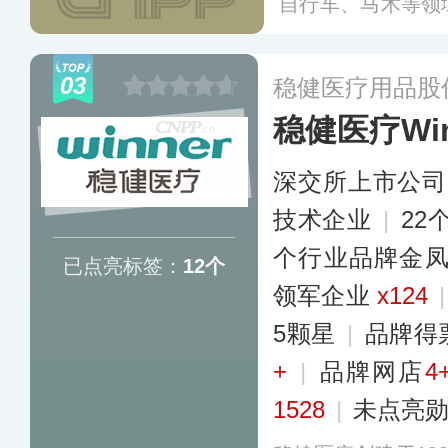
自行车、马术等领
供产品，提供定制
件无论从质量、选
03
稳健医疗用品股
家法规和国际公认
稳健医疗Win
深交所上市公司
技术企业
|
22
个行业品牌金
已点亮标签：
12个
领军企业
x124
5颗星
|
品牌得
+
|
品牌网店
4
1528
|
未点亮