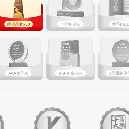
经典品牌x88
十分好评x0
赞不绝口x
AAA评价x0
★★★企业x0
3星服务单位