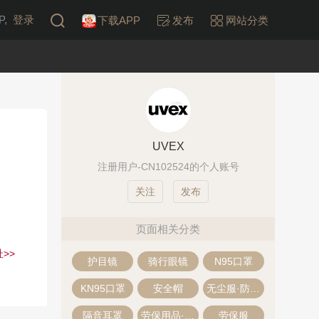
,
登录
下载APP
发布
网站分类
UVEX
注册用户-CN102524的个人账号
发布
页面相关分类
>>
护目镜
骑行眼镜
N95口罩
KN95口罩
安全帽
无尘服·防尘服
隔音耳罩
劳保用品·防护用品
劳保服