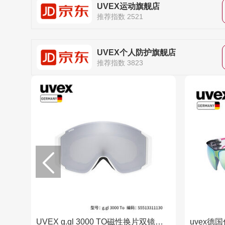
UVEX运动旗舰店
推荐指数 2521
UVEX个人防护旗舰店
推荐指数 3823
UVEX g.gl 3000 TO磁性换片双镜片滑雪镜德国优维斯双层大柱面公园滑雪镜可卡近视镜单双板 哑光白-银/浅镭射金/透明.S1, S3