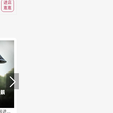
进店
逛逛
uvex i-vo cc mips德国制造 原装进口骑行自行车头盔男女公路山地