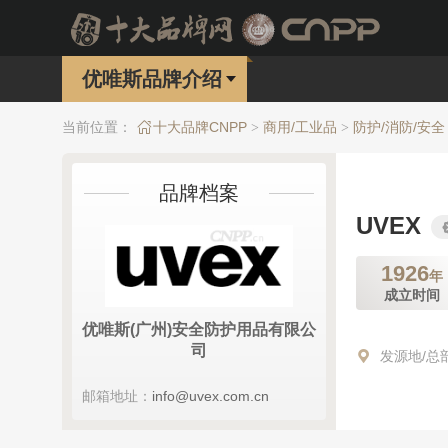
优唯斯品牌介绍
当前位置：
十大品牌CNPP
商用/工业品
防护/消防/安全
>
>
品牌档案
UVEX
1926
年
成立时间
优唯斯(广州)安全防护用品有限公
司
发源地/总
邮箱地址：
info@uvex.com.cn