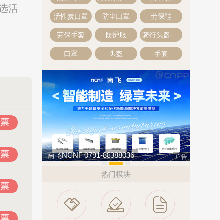
评选活
活性炭口罩
防尘口罩
劳保鞋
劳保手套
防护服
骑行头盔·自行车头盔
口罩
头盔
手套
投票
投票
万嘉WANJIA 400-861-6677
广告
热门模块
投票
投票