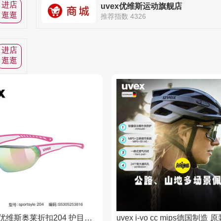
进店
uvex优维斯运动旗舰店
逛逛
推荐指数 4326
进店
逛逛
uvex德国优维斯奥莱折扣204 护目太阳镜骑行跑步运动眼镜防晒