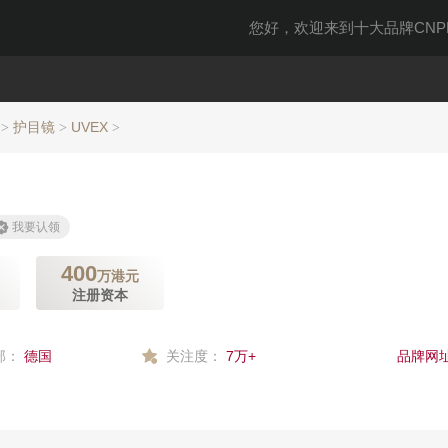
您好，欢迎来到十大品牌CNPP
护目镜
UVEX
>
>
>
我要认领
400
万港元
注册资本
部：
德国
关注度：
7万+
品牌网址