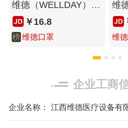
维德（WELLDAY）一次性医用口罩挂耳式三层无菌级防细菌飞沫轻薄透气防护隔离粉尘 【医用外科灭菌】白色100只-10只/袋
￥16.8
榜
维德口罩
维德
企业工商
企业名称： 江西维德医疗设备有