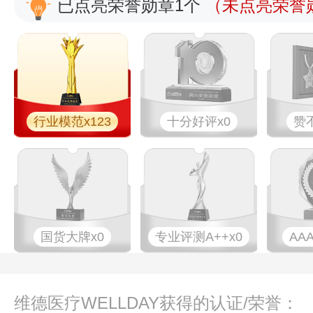
已点亮荣誉勋章1个
（未点亮荣誉勋
行业模范x123
十分好评x0
赞
国货大牌x0
专业​评测A++x0
AA
维德医疗WELLDAY获得的认证/荣誉：