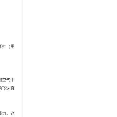
耳挂（用
挡空气中
的飞沫直
能力。这