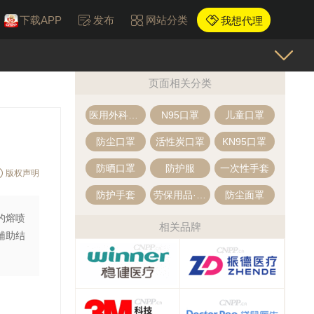
下载APP
发布
网站分类
我想代理
页面相关分类
医用外科口罩
N95口罩
儿童口罩
防尘口罩
活性炭口罩
KN95口罩
防晒口罩
防护服
一次性手套
版权声明
防护手套
劳保用品·防护用品
防尘面罩
的熔喷
相关品牌
辅助结