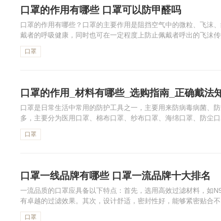
口罩的作用有哪些 口罩可以防甲醛吗
口罩的作用有哪些？口罩的主要作用是阻挡空气中的微粒、飞沫、
戴者的呼吸健康，同时也可在一定程度上防止佩戴者呼出的飞沫传
口罩可以防甲醛吗？口罩可以防晒吗？下面为大家介绍。
口罩
口罩的作用_材料有哪些_选购指南_正确戴法
口罩是日常生活中常用的防护工具之一，主要用来防病毒病菌、防
多，主要分为医用口罩、棉布口罩、纱布口罩、海绵口罩、防尘口
期，正确带好防护口罩是很重要的，那么口罩的正确戴法是怎样？口
口罩
口罩一线品牌有哪些 口罩一流品牌十大排名
一流品质的口罩应具备以下特点：首先，选用高效过滤材料，如N9
有卓越的过滤效果。其次，设计舒适，密封性好，能够紧密贴合不
性，让呼吸顺畅无阻，即使长时间佩戴也不会感到憋闷。再者，口罩
口罩