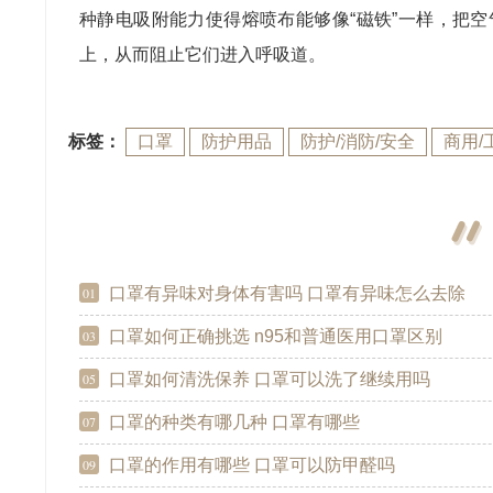
种静电吸附能力使得熔喷布能够像“磁铁”一样，把
上，从而阻止它们进入呼吸道。
标签：
口罩
防护用品
防护/消防/安全
商用/
口罩有异味对身体有害吗 口罩有异味怎么去除
01
口罩如何正确挑选 n95和普通医用口罩区别
03
口罩如何清洗保养 口罩可以洗了继续用吗
05
口罩的种类有哪几种 口罩有哪些
07
口罩的作用有哪些 口罩可以防甲醛吗
09