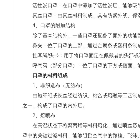
活性炭口罩：在口罩中添加了活性炭层，能够吸
真丝口罩：由真丝材料制成，具有防紫外线、保
4、口罩的附加结构
除了基本结构外，一些口罩还配备了额外的功能
鼻夹：位于口罩的上部，通过金属条或塑料条制
挂耳绳/头带：用于将口罩固定在佩戴者的头部
呼气阀（部分口罩）：位于口罩的下方或侧面，
口罩的材料组成
1、非织造布（无纺布）
由短纤维或长丝经过纺织、粘合或熔融等工艺制
之一，构成了口罩的内外层。
2、熔喷布
在高温状态下将聚丙烯等材料熔化，通过喷丝形
罩中的关键过滤材料，能够阻挡空气中的微粒、飞沫