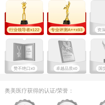
行业领导者x122
专业​评测A++x93
资深
赞不绝口x0
卓越品质x0
国
奥美医疗获得的认证/荣誉：