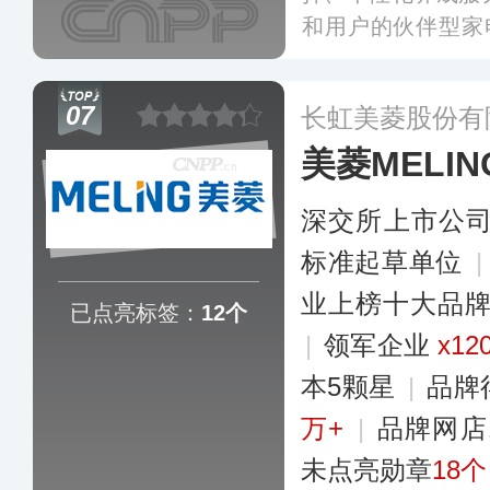
和用户的伙伴型家电
世代“生活养成伙
产品、技术及服务
07
长虹美菱股份有
衣机、空调、厨电
美菱MELIN
品。
更多
深交所上市公
标准起草单位
业上榜十大品
已点亮标签：
12个
|
领军企业
x12
本5颗星
|
品牌
万+
|
品牌网店
未点亮勋章
18个