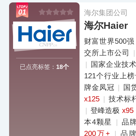
01
海尔集团公司
海尔Haier
财富世界500强
交所上市公司
|
国家企业技
已点亮标签：
18个
121个行业上
牌金凤冠
|
国
x125
|
技术标
|
登峰造极
x95
本4颗星
|
品
200万+
|
品