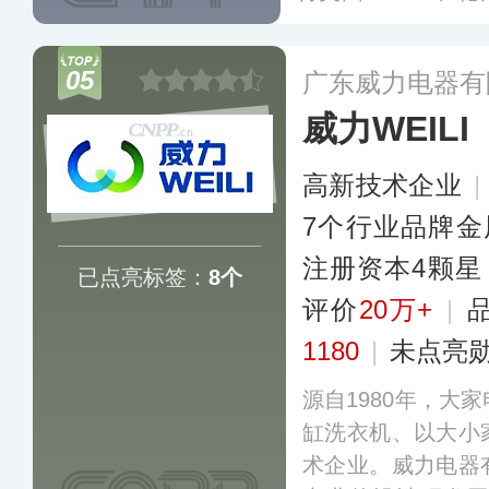
安全认证等国内国
锁商超巨头建立了
05
广东威力电器有
冷柜和车轮装备等
威力WEILI
和地区。
更多
高新技术企业
|
7个行业品牌金
注册资本4颗星
已点亮标签：
8个
评价
20万+
|
1180
|
未点亮
源自1980年，大
缸洗衣机、以大小
术企业。威力电器