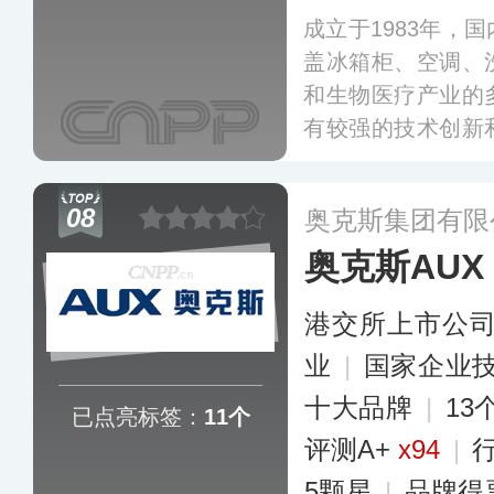
成立于1983年，
盖冰箱柜、空调、
和生物医疗产业的
有较强的技术创新
M鲜生一代、二代
品，销售网络已辐
08
奥克斯集团有限
区。
更多
奥克斯AUX
港交所上市公
业
|
国家企业
十大品牌
|
1
已点亮标签：
11个
评测A+
x94
|
5颗星
|
品牌得