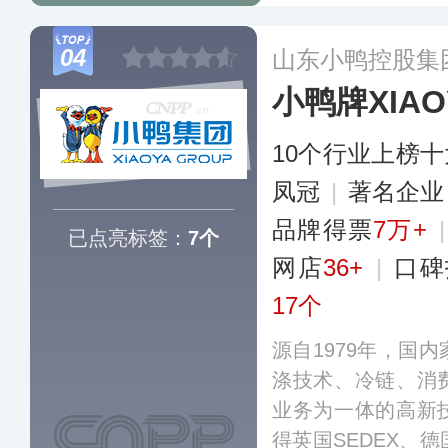
多个智能化生产基
群和厨房家电产品
04
山东小鸭控股集
凌、COLMO、
小鸭牌XIAO
多元化矩阵，营销
及国际市场。
更多
10个行业上榜
凤冠
|
著名企
品牌得票
7万+
已点亮标签：
7个
网店
36+
|
口碑
17个
源自1979年，国
涤技术、冷链、消
业务为一体的高新
得英国SEDEX、德