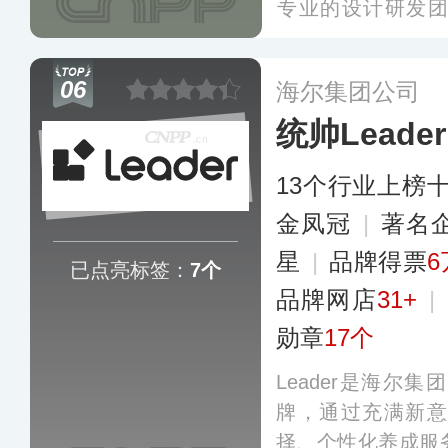
专业的设计研发团
E、GS等多项国
达数百万台，目前
06
海尔集团公司
网点，并远销至
统帅Leader
区。
更多
13个行业上榜
金凤冠
|
著名
星
|
品牌得票
6
已点亮标签：
7个
品牌网店
31+
|
勋章
17个
Leader是海尔
牌，通过充满新意
择、个性化养成服