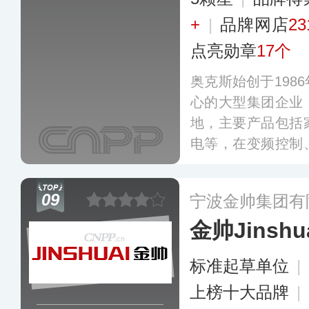
+
|
品牌网店
23
点亮勋章
17个
奥克斯始创于198
心的大型集团企业
地，主要产品包括
电等，在变频控制
术领域处于行业先
化舱等创新技术，
09
宁波金帅集团有
家和地区。
更多
金帅Jinshu
标准起草单位
|
上榜十大品牌
|