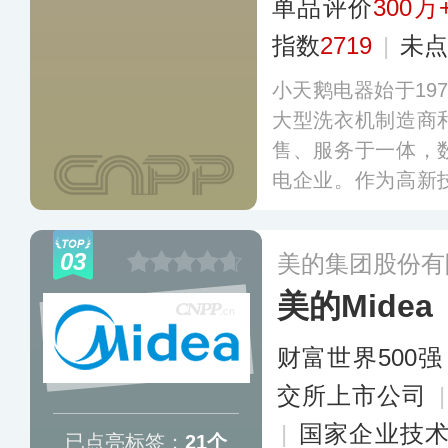
单品评价
300万
指数
2719
|
未点
小天鹅电器始于19
大型洗衣机制造商
售、服务于一体，
电企业。作为高新
行业标准起草参编
利，提供洗衣机、
03
美的集团股份有
品。
更多
美的Midea
财富世界500强
交所上市公司
|
国家企业技
已点亮标签：
21个