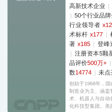
高新技术企业
|
|
50个行业品
行业领导者
x1
术标杆
x177
|
著
x185
|
登峰
|
注册资本5颗
品评价
500万+
数
14774
|
未点
创始于1968年，
制造业为主、涵盖
术、机器人与自动
化科技型集团。美