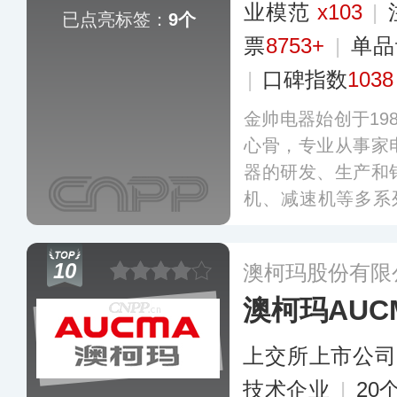
业模范
x103
|
已点亮标签：
9个
票
8753+
|
单品
|
口碑指数
1038
金帅电器始创于19
心骨，专业从事家
器的研发、生产和
机、减速机等多系
产品专业生产基地
年产能力达300
10
澳柯玛股份有限
辐射欧洲、南美、
澳柯玛AUC
区。
更多
上交所上市公司
技术企业
|
20