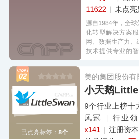
11622
|
未点亮
源自1984年，全
化转型解决方案
网、数据生产力、
技术提供专业的
案。海尔坚持自主
萨帝、统帅等多元
02
美的集团股份有
人群的消费需求。
小天鹅Littl
9个行业上榜十
凤冠
|
行业
x141
|
注册资本
已点亮标签：
8个