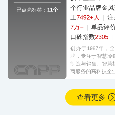
个行业品牌金凤
已点亮标签：
11个
工
7492+人
|
注
7万+
|
单品评
口碑指数
2305
|
创办于1987年
牌，专注于智慧冷
制造与销售、智慧
商服务的高科技企业
柯玛在低温制冷、
域拥有专利数千项
善的服务而远销至
查看更多
国际市场。
更多