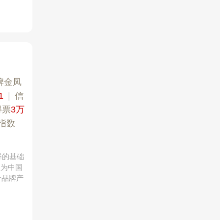
牌金凤
1
|
信
得票
3万
指数
群的基础
位为中国
个品牌产