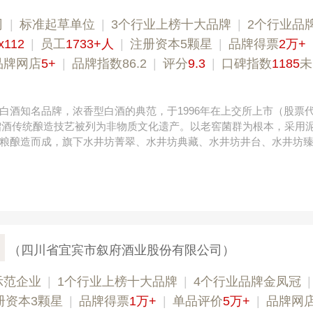
司
|
标准起草单位
|
3个行业上榜十大品牌
|
2个行业品
x112
|
员工
1733+人
|
注册资本5颗星
|
品牌得票
2万+
品牌网店
5+
|
品牌指数86.2
|
评分
9.3
|
口碑指数
1185
未
白酒知名品牌，浓香型白酒的典范，于1996年在上交所上市（股票
其蒸馏酒传统酿造技艺被列为非物质文化遗产。以老窖菌群为根本，采用
粮酿造而成，旗下水井坊菁翠、水井坊典藏、水井坊井台、水井坊
（四川省宜宾市叙府酒业股份有限公司）
示范企业
|
1个行业上榜十大品牌
|
4个行业品牌金凤冠
册资本3颗星
|
品牌得票
1万+
|
单品评价
5万+
|
品牌网