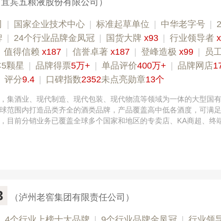
（宜宾五粮液股份有限公司）
司
|
国家企业技术中心
|
标准起草单位
|
中华老字号
|
牌
|
24个行业品牌金凤冠
|
国货大牌
x93
|
行业领导者
|
值得信赖
x187
|
信誉卓著
x187
|
登峰造极
x99
|
员
5颗星
|
品牌得票
5万+
|
单品评价
400万+
|
品牌网店
1
|
评分
9.4
|
口碑指数
2352
未点亮勋章
13个
，集酒业、现代制造、现代包装、现代物流等领域为一体的大型国
球范围内打造品类齐全的酒类品牌，产品覆盖高中低各酒度，可满
，目前分销业务已覆盖全球多个国家和地区的专卖店、KA商超、终
3
（泸州老窖集团有限责任公司）
|
4个行业上榜十大品牌
|
9个行业品牌金凤冠
|
行业领