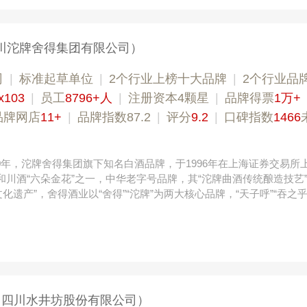
川沱牌舍得集团有限公司）
司
|
标准起草单位
|
2个行业上榜十大品牌
|
2个行业品
x103
|
员工
8796+人
|
注册资本4颗星
|
品牌得票
1万+
品牌网店
11+
|
品牌指数87.2
|
评分
9.2
|
口碑指数
1466
40年，沱牌舍得集团旗下知名白酒品牌，于1996年在上海证券交易所
业和川酒“六朵金花”之一，中华老字号品牌，其“沱牌曲酒传统酿造技艺
化遗产”，舍得酒业以“舍得”“沱牌”为两大核心品牌，“天子呼”“吞之乎
。
（四川水井坊股份有限公司）