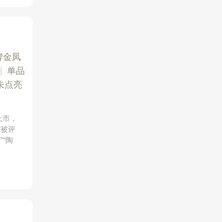
牌金凤
|
单品
未点亮
上市，
”被评
”“陶