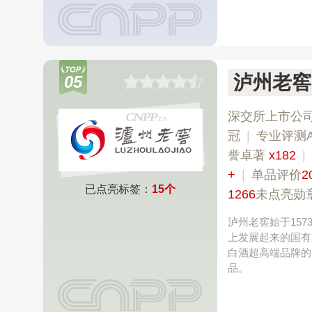
泸州老窖
05
深交所上市公
冠
|
专业评测
誉卓著
x182
|
+
|
单品评价
2
已点亮标签：
15个
1266
未点亮勋
泸州老窖始于15
上发展起来的国有
白酒超高端品牌的
品。