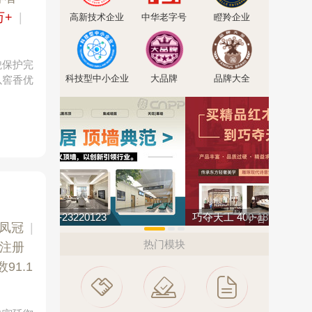
万+
|
高新技术企业
中华老字号
瞪羚企业
貌保护完
科技型中小企业
大品牌
品牌大全
以窖香优
巧夺天工 400-189-0909
肯帝亚KE
广告
金凤冠
|
热门模块
注册
91.1