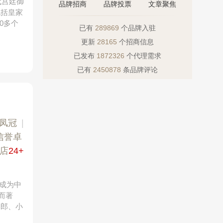
代宫廷御
品牌招商
品牌投票
文章聚焦
包括皇家
0多个
已有
289869
个品牌入驻
更新
28165
个招商信息
已发布
1872326
个代理需求
已有
2450878
条品牌评论
金凤冠
|
信誉卓
店
24+
已成为中
而著
品郎、小