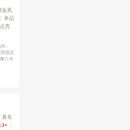
牌金凤
|
单品
点亮
代码：
泥窖固态
臻酿八号
|
著名
店
3+
|