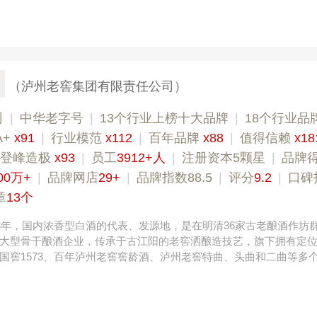
（泸州老窖集团有限责任公司）
司
|
中华老字号
|
13个行业上榜十大品牌
|
18个行业品
A+
x91
|
行业模范
x112
|
百年品牌
x88
|
值得信赖
x18
登峰造极
x93
|
员工
3912+人
|
注册资本5颗星
|
品牌
00万+
|
品牌网店
29+
|
品牌指数88.5
|
评分
9.2
|
口碑
章
13个
73年，国内浓香型白酒的代表、发源地，是在明清36家古老酿酒作坊
大型骨干酿酒企业，传承于古江阳的老窖洒酿造技艺，旗下拥有定
国窖1573、百年泸州老窖窖龄酒、泸州老窖特曲、头曲和二曲等多