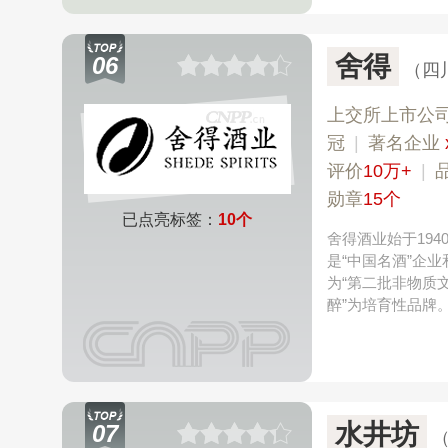
舍得
06
（四
上交所上市公
冠
|
著名企业
评价
10万+
|
勋章
15个
已点亮标签：
10个
舍得酒业始于19
是“中国名酒”企
为“第二批非物质文
醉”为培育性品牌
水井坊
07