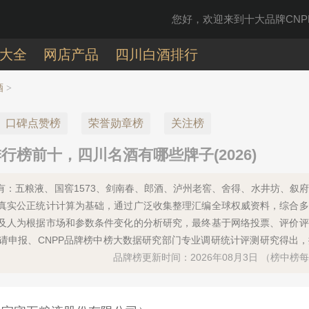
您好，欢迎来到十大品牌CNPP
大全
网店产品
四川白酒排行
酒
>
口碑点赞榜
荣誉勋章榜
关注榜
榜前十，四川名酒有哪些牌子(2026)
的有：五粮液、国窖1573、剑南春、郎酒、泸州老窖、舍得、水井坊、叙
真实公正统计计算为基础，通过广泛收集整理汇编全球权威资料，综合多
及人为根据市场和参数条件变化的分析研究，最终基于网络投票、评价评
请申报、CNPP品牌榜中榜大数据研究部门专业调研统计评测研究得出
品牌榜更新时间：2026年08月3日 （榜中榜