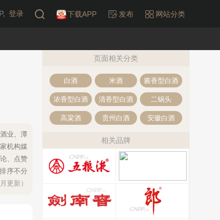
,
登录
下载APP
发布
网站分类
页面相关分类
白酒
米酒
酱香型白酒
浓香型白酒
清香型白酒
二锅头
高粱酒
贵州白酒
安徽白酒
府酒业、潭
相关品牌
家机构媒
论、点赞
，排序不分
每月更新）