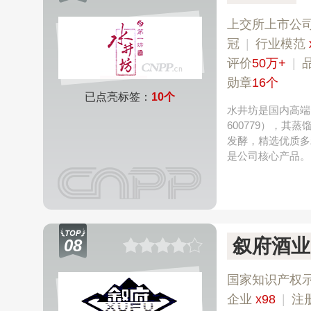
上交所上市公
冠
|
行业模范
评价
50万+
|
勋章
16个
已点亮标签：
10个
水井坊是国内高端
600779），
发酵，精选优质多
是公司核心产品。
叙府酒业
08
国家知识产权
企业
x98
|
注