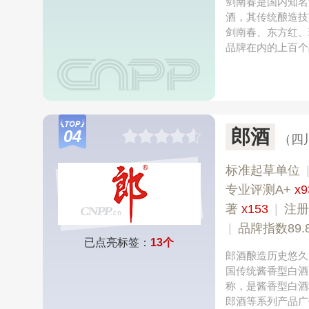
剑南春是国内知名
酒，其传统酿造技
剑南春、东方红、
品牌在内的上百个
郎酒
04
（四
标准起草单位
专业评测A+
x9
著
x153
|
注册
|
品牌指数89.
已点亮标签：
13个
郎酒酿造历史悠久
国传统酱香型白酒
称，是酱香型白酒
郎酒等系列产品广