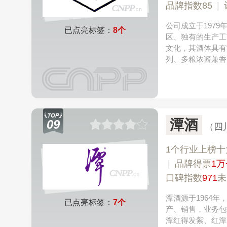
品牌指数85
|
公司成立于197
已点亮标签：
8个
区、独有的生产工
文化，其酒体具有
列、多粮浓酱兼香
潭酒
09
（四
1个行业上榜十
|
品牌得票
1万
口碑指数
971
未
潭酒源于1964
已点亮标签：
7个
产、销售，业务包
潭红得发紫、红潭