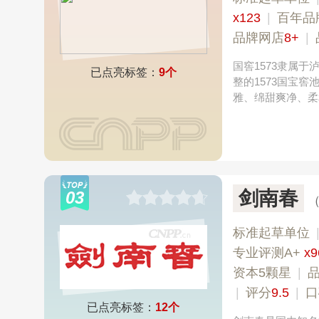
x123
|
百年品
品牌网店
8+
|
国窖1573隶属
已点亮标签：
9个
整的1573国宝
雅、绵甜爽净、柔
剑南春
03
标准起草单位
专业评测A+
x9
资本5颗星
|
|
评分
9.5
|
口
已点亮标签：
12个