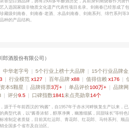
浓香型白酒品牌，拥有1500多年酿酒历史，其前身剑南烧春作为唐
艺入选国家级非物质文化遗产代表性项目名录。剑南春已经形成了
珍藏级剑南春、剑南春·老酒、水晶剑南春、剑南系列、绵竹系列等3
品种的产品结构。
川郎酒股份有限公司）
|
中华老字号
|
5个行业上榜十大品牌
|
15个行业品牌
3
|
行业模范
x127
|
百年品牌
x88
|
值得信赖
x176
|
资本5颗星
|
品牌得票
3万+
|
单品评价
100万+
|
品牌网
8
|
评分
9.5
|
口碑指数
1841
未点亮勋章
14个
，源于千年前西汉的“枸酱”，自1957年于赤水河畔恢复生产以来，
的典型代表，以“酱香浓郁，醇厚净爽，幽雅细腻，回甜味长”等特色
标准制定者质疑，目前其红运郎、青花郎、红花郎、马特系列、顺
销全国多个省市及自治区。