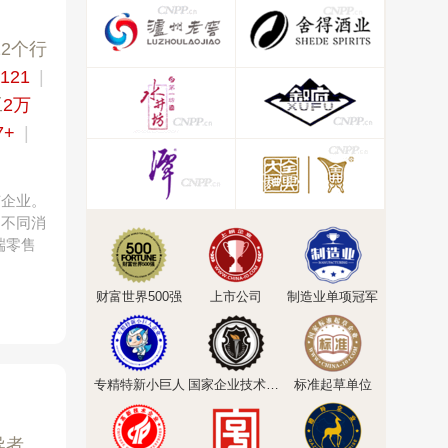
22个行
x121
|
工
2万
7+
|
有企业。
足不同消
端零售
财富世界500强
上市公司
制造业单项冠军
专精特新小巨人
国家企业技术中心
标准起草单位
导者