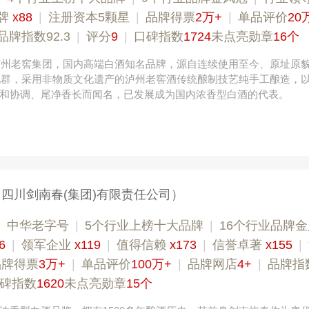
牌
x88
|
注册资本5颗星
|
品牌得票
2万+
|
单品评价
20
品牌指数92.3
|
评分
9
|
口碑指数
1724
未点亮勋章
16个
于泸州老窖集团，国内高端白酒知名品牌，源自连续使用至今、原址原
窖池群，采用非物质文化遗产的泸州老窖酒传统酿制技艺纯手工酿造，
和协调、尾净香长而闻名，已发展成为国内浓香型白酒的代表。
（四川剑南春(集团)有限责任公司）
欧陆OULU 0760-23220123
|
中华老字号
|
5个行业上榜十大品牌
|
16个行业品牌
6
|
领军企业
x119
|
值得信赖
x173
|
信誉卓著
x155
|
品牌得票
3万+
|
单品评价
100万+
|
品牌网店
4+
|
品牌指数
碑指数
1620
未点亮勋章
15个