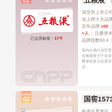
五粮液
深交所上市公
业上榜十大品
百年品牌
x88
+人
|
注册资本
已点亮标签：
17个
品牌指数93.4
国内白酒行业巨擘
五粮液致力于在全
费者的多元化需求
店。
国窖157
02
标准起草单位