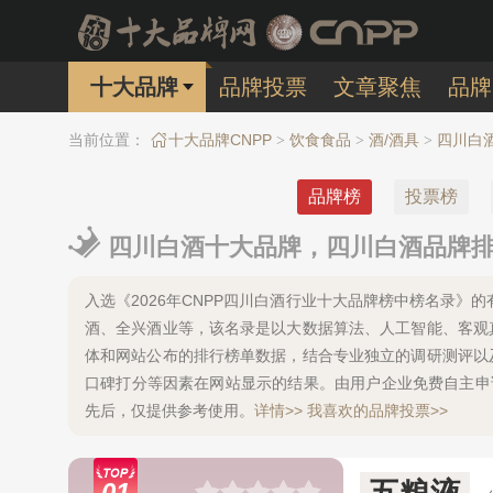
十大品牌
品牌投票
文章聚焦
品牌
当前位置：
十大品牌CNPP
饮食食品
酒/酒具
四川白
>
>
>
品牌榜
投票榜
四川白酒十大品牌，四川白酒品牌排行
入选《2026年CNPP四川白酒行业十大品牌榜中榜名录》
酒、全兴酒业等，该名录是以大数据算法、人工智能、客观
体和网站公布的排行榜单数据，结合专业独立的调研测评以
口碑打分等因素在网站显示的结果。由用户企业免费自主申
先后，仅提供参考使用。
详情>>
我喜欢的品牌投票>>
01