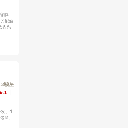
酿酒园
富的酿酒
浓香系
3颗星
9.1
|
研发、生
、紫潭、
。