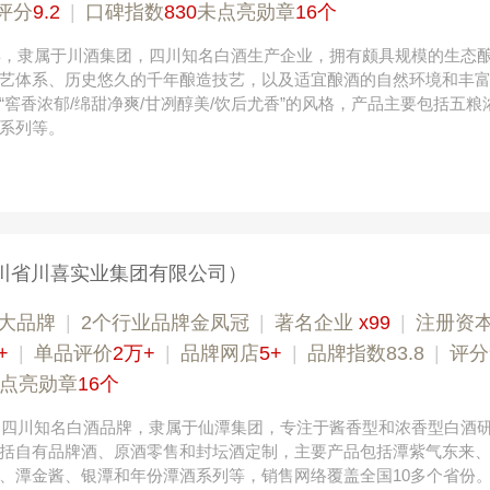
评分
9.2
|
口碑指数
830
未点亮勋章
16个
9年，隶属于川酒集团，四川知名白酒生产企业，拥有颇具规模的生态
艺体系、历史悠久的千年酿造技艺，以及适宜酿酒的自然环境和丰
“窖香浓郁/绵甜净爽/甘冽醇美/饮后尤香”的风格，产品主要包括五粮
系列等。
川省川喜实业集团有限公司）
大品牌
|
2个行业品牌金凤冠
|
著名企业
x99
|
注册资本
+
|
单品评价
2万+
|
品牌网店
5+
|
品牌指数83.8
|
评分
点亮勋章
16个
年，四川知名白酒品牌，隶属于仙潭集团，专注于酱香型和浓香型白酒
括自有品牌酒、原酒零售和封坛酒定制，主要产品包括潭紫气东来
、潭金酱、银潭和年份潭酒系列等，销售网络覆盖全国10多个省份