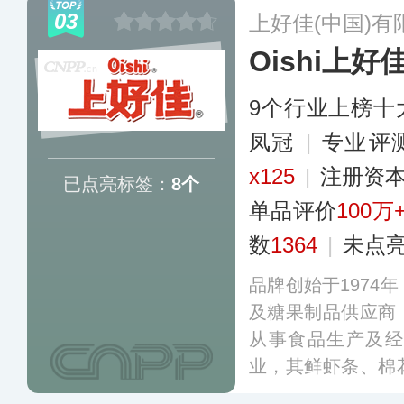
凌以及糕点的生产
03
上好佳(中国)有
饭店的运营、不动
Oishi上好
个领域。
更多
9个行业上榜十
凤冠
|
专业​评
x125
|
注册资本
已点亮标签：
8个
单品评价
100万
数
1364
|
未点
品牌创始于1974
及糖果制品供应商
从事食品生产及经
业，其鲜虾条、棉
果较受欢迎。上好佳