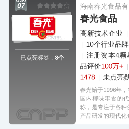
07
海南春光食品有
春光食品
高新技术企业
|
10个行业品
|
注册资本4颗
已点亮标签：
8个
品评价
100万+
1478
|
未点亮
春光始于1996年
国内椰味零食的
称，是专注于各种
产品研发的现代化
出糖果、饼干、