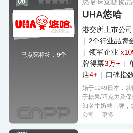
06
悠哈味觉糖食品
UHA悠哈
港交所上市公司
|
2个行业品牌
|
领军企业
x10
已点亮标签：
9个
牌得票
3万+
|
店
4+
|
口碑指
始于1949日本，
于糖果/巧克力及
知名牛奶糖品牌，
公司。
更多