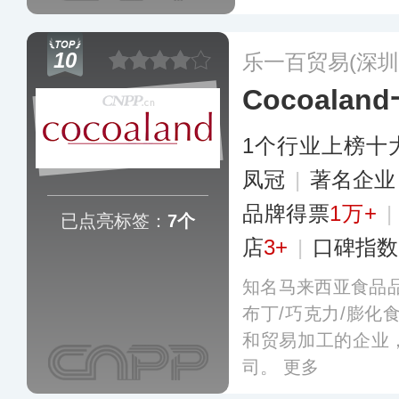
万多吨，其黑糖话
其销售网络已经覆
10
乐一百贸易(深圳
个国家和地区。
更
Cocoalan
1个行业上榜十
凤冠
|
著名企
品牌得票
1万+
|
已点亮标签：
7个
店
3+
|
口碑指数
知名马来西亚食品
布丁/巧克力/膨化
和贸易加工的企业
司。
更多