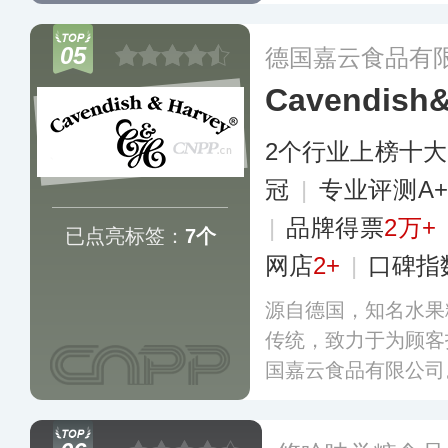
检测中心和50万
化为一体的生产制
05
德国嘉云食品有
Cavendish
2个行业上榜十
冠
|
专业评测A
|
品牌得票
2万+
已点亮标签：
7个
网店
2+
|
口碑指
源自德国，知名水果
传统，致力于为顾客
国嘉云食品有限公