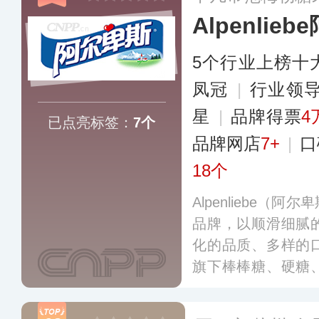
Alpenlie
5个行业上榜十
凤冠
|
行业领
星
|
品牌得票
4
已点亮标签：
7个
品牌网店
7+
|
口
18个
Alpenliebe（
品牌，以顺滑细腻
化的品质、多样的
旗下棒棒糖、硬糖
个国家和地区，在
市场都受到消费者