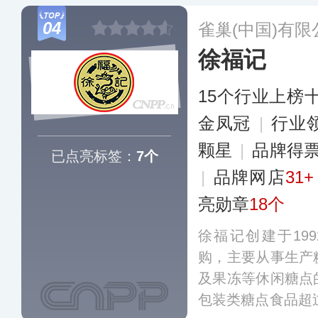
支机构，目前已拥
04
雀巢(中国)有限
产品，旗下自营工
徐福记
及海外市场。
更多
15个行业上榜
金凤冠
|
行业
颗星
|
品牌得
已点亮标签：
7个
|
品牌网店
31+
亮勋章
18个
徐福记创建于199
购，主要从事生产
及果冻等休闲糖点
包装类糖点食品超过