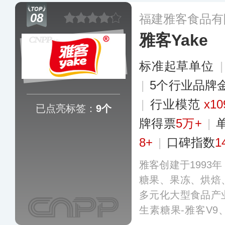
料、焙炒咖啡、方
08
福建雅客食品有
大系列200多个品
雅客Yake
和地区。
更多
标准起草单位
|
5个行业品牌
|
行业模范
x10
已点亮标签：
9个
牌得票
5万+
|
8+
|
口碑指数
1
雅客创建于1993
糖果、果冻、烘焙
多元化大型食品产
生素糖果-雅客V