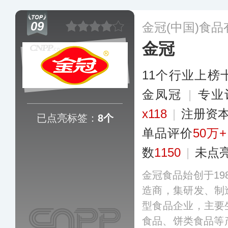
拉丝果冻等产品系
并出口至全球五大
09
金冠(中国)食
金冠
11个行业上榜
金凤冠
|
专业
x118
|
注册资本
已点亮标签：
8个
单品评价
50万+
数
1150
|
未点
金冠食品始创于19
造商，集研发、制
型食品企业，主要
食品、饼类食品等