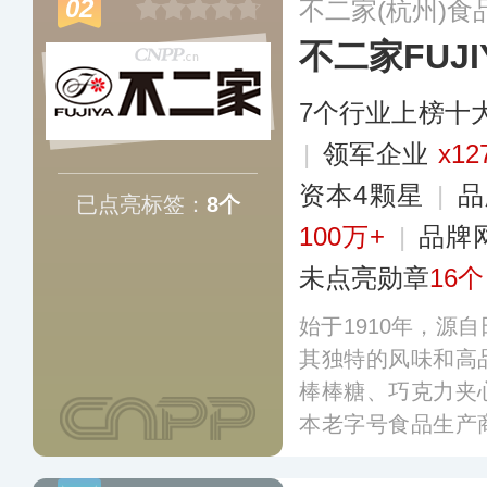
02
不二家(杭州)食
不二家FUJI
7个行业上榜十
|
领军企业
x12
资本4颗星
|
品
已点亮标签：
8个
100万+
|
品牌
未点亮勋章
16个
始于1910年，源
其独特的风味和高
棒棒糖、巧克力夹
本老字号食品生产
泛，涵盖了巧克力