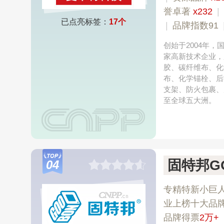
誉卓著
x232
|
已点亮标签：
17个
|
品牌指数91
创始于2004年
家高新技术企业，
胶、碳纤维布、化
布、化学锚栓、后
支架、防火包裹、
至全球五大洲。
固特邦G
04
专精特新小巨
业上榜十大品
品牌得票
2万+