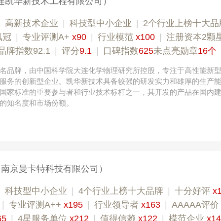
连凯华新技术工程有限公司）
|
高新技术企业
|
科技型中小企业
|
2个行业上榜十大品
凤冠
|
专业评测A+
x90
|
行业模范
x100
|
注册资本2颗
品牌指数92.1
|
评分
9.1
|
口碑指数
625
未点亮勋章
16个
名品牌，由中国科学院大连化学物理研究所控股，专注于高性能新
服务的创新型企业。凯华新技术具备较强的研发实力和雄厚的生产
国家标准的重要参与者和行业技术标杆之一，其开发的产品在国内
的知名度和市场份额。
（南京曼卡特科技有限公司）
|
科技型中小企业
|
4个行业上榜十大品牌
|
十分好评
x
|
专业​评测A++
x195
|
行业领导者
x163
|
AAAAA评
65
|
4星服务单位
x212
|
值得信赖
x122
|
模范企业
x1