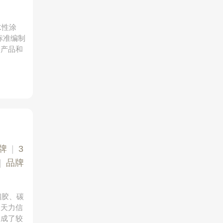
水性涂
标准编制
，产品和
牌
|
3
|
品牌
钢胶、碳
。天力信
形成了较