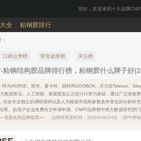
您好，欢迎来到十大品牌CNPP
大全
粘钢胶排行
胶
>
口碑点赞榜
荣誉勋章榜
关注榜
粘钢结构胶品牌排行榜，粘钢胶什么牌子好(20
马HORSE、凯华、曼卡特、固特邦GOOBON、天力信Telesun、Sik
是以大数据算法、人工智能、客观真实公正统计计算为基础，通过广泛收集
，结合专业独立的调研测评以及人为根据市场和参数条件变化的分析研究
结果。由用户企业免费自主申请申报、CNPP品牌榜中榜大数据研究部
>
我喜欢的品牌投票>>
品牌榜更新时间：2026年08月4日 （榜中榜