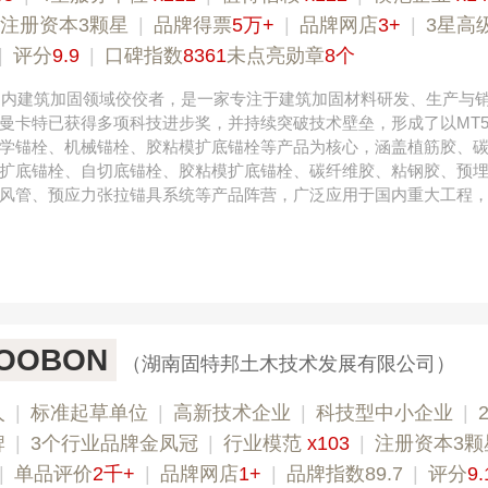
注册资本3颗星
|
品牌得票
5万+
|
品牌网店
3+
|
3星高
|
评分
9.9
|
口碑指数
8361
未点亮勋章
8个
，国内建筑加固领域佼佼者，是一家专注于建筑加固材料研发、生产与
曼卡特已获得多项科技进步奖，并持续突破技术壁垒，形成了以MT5
学锚栓、机械锚栓、胶粘模扩底锚栓等产品为核心，涵盖植筋胶、
扩底锚栓、自切底锚栓、胶粘模扩底锚栓、碳纤维胶、粘钢胶、预
风管、预应力张拉锚具系统等产品阵营，广泛应用于国内重大工程
OOBON
（湖南固特邦土木技术发展有限公司）
人
|
标准起草单位
|
高新技术企业
|
科技型中小企业
|
牌
|
3个行业品牌金凤冠
|
行业模范
x103
|
注册资本3颗
|
单品评价
2千+
|
品牌网店
1+
|
品牌指数89.7
|
评分
9.