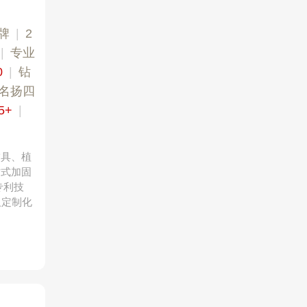
牌
|
2
|
专业​
0
|
钻
名扬四
5+
|
锚具、植
站式加固
专利技
及定制化