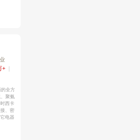
业
万+
|
个
面的全方
统、聚氨
同时西卡
粘接、密
其它电器