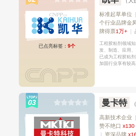
（大
标准起草单位
个行业品牌金
牌得票
1万+
|
工程胶粘剂领域知
已点亮标签：
9个
发、制造、应用、
已成为工程胶粘剂
加固行业享有较高
曼卡特
03
高新技术企业
赞不绝口
x130
|
资深品牌
x1