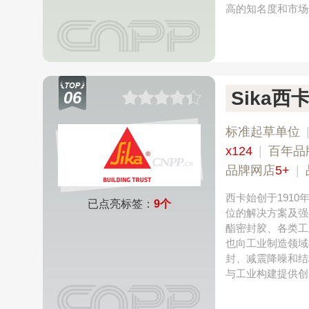
高的知名度和市场
Sika西
06
标准起草单位
x124
|
百年品
品牌网店
5+
|
西卡始创于191
已点亮标签：
9个
位的解决方案及强
酯密封胶、各类工
也向工业制造领域
封、减震降噪和结
与工业构建提供创