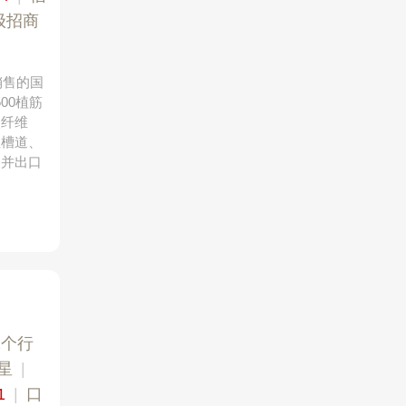
级招商
销售的国
00植筋
碳纤维
埋槽道、
，并出口
2个行
星
|
1
|
口