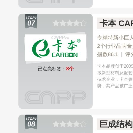
卡本 CA
07
专精特新小巨
2个行业品牌金
指数86.1
|
评
卡本品牌创于20
已点亮标签：
8个
域新型材料及配套
技术企业，卡本参
势，其产品被广泛
巨成结构
08