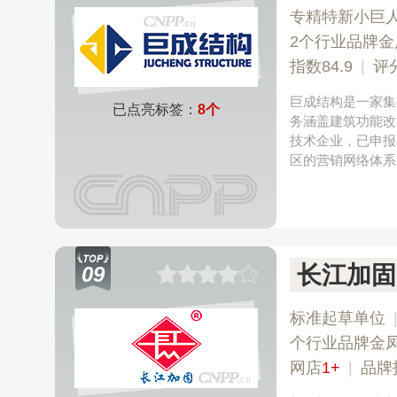
专精特新小巨
2个行业品牌金
指数84.9
|
评
巨成结构是一家集
已点亮标签：
8个
务涵盖建筑功能改
技术企业，已申报
区的营销网络体系
长江加固
09
标准起草单位
个行业品牌金
网店
1+
|
品牌指