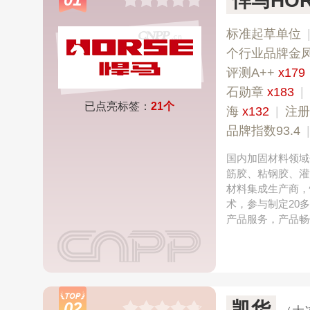
悍马HOR
标准起草单位
个行业品牌金
评测A++
x179
石勋章
x183
|
已点亮标签：
21个
海
x132
|
注册
品牌指数93.4
国内加固材料领域
筋胶、粘钢胶、灌
材料集成生产商，
术，参与制定20
产品服务，产品畅
凯华
02