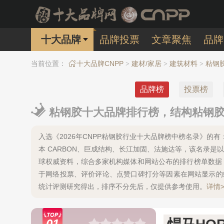
十大品牌
品牌投票
文章聚焦
品牌
当前位置：
十大品牌CNPP
建材/家居
建筑材料
粘钢
>
>
>
品牌榜
投票榜
粘钢胶十大品牌排行榜，结构粘钢胶-
入选《2026年CNPP粘钢胶行业十大品牌榜中榜名录》的有：悍
本 CARBON、巨成结构、长江加固、法施达等，该名录
球权威资料，综合多家机构媒体和网站公布的排行榜单数据
于网络投票、评价评论、点赞口碑打分等因素在网站显示的
统计评测研究得出，排序不分先后，仅提供参考使用。
详情>
01