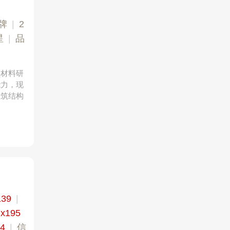
牌
|
2
星
|
品
型材料研
能力，现
建筑结构
139
|
价
x195
44
|
信