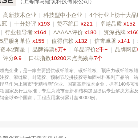
SE
（上海悍马建筑科技有限公司）
|
高新技术企业
|
科技型中小企业
|
4个行业上榜十大品
凤冠
|
十分好评
x193
|
赞不绝口
x221
|
卓越品质
x152
|
行业领导者
x164
|
AAAAA评价
x180
|
资深品牌
x16
5星服务单位
x155
|
值得信赖
x132
|
信誉卓著
x141
|
资本2颗星
|
品牌得票
6万+
|
单品评价
2千+
|
品牌网店
|
评分
9.9
|
口碑指数
10200
未点亮勋章
7个
领先企业，是一家主要提供碳纤维布、碳纤维板、预应力碳纤维板
注胶、灌缝胶、封缝胶、预制节段拼接胶等加固材料系列产品的一
悍马作为上海市“专精特新”企业、国家高新技术企业，拥有140多项
多项国家及行业标准，专注为城市更新和结构加固提供专业解决方案
销全球99个国家，工程应用案例累计超90000例。