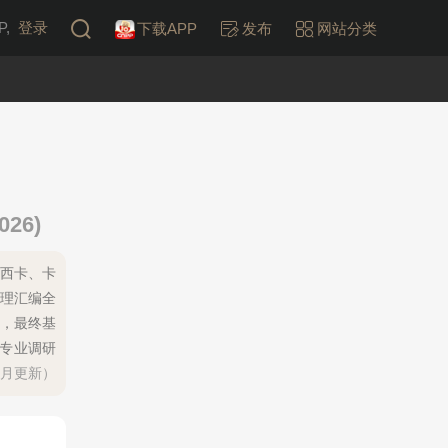
,
登录
下载APP
发布
网站分类
26)
a西卡、卡
整理汇编全
，最终基
门专业调研
每月更新）