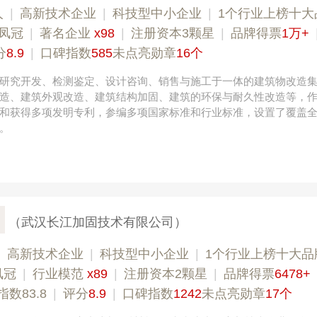
人
|
高新技术企业
|
科技型中小企业
|
1个行业上榜十大
凤冠
|
著名企业
x98
|
注册资本3颗星
|
品牌得票
1万+
分
8.9
|
口碑指数
585
未点亮勋章
16个
研究开发、检测鉴定、设计咨询、销售与施工于一体的建筑物改造
造、建筑外观改造、建筑结构加固、建筑的环保与耐久性改造等，
和获得多项发明专利，参编多项国家标准和行业标准，设置了覆盖
。
（武汉长江加固技术有限公司）
|
高新技术企业
|
科技型中小企业
|
1个行业上榜十大品
凤冠
|
行业模范
x89
|
注册资本2颗星
|
品牌得票
6478+
数83.8
|
评分
8.9
|
口碑指数
1242
未点亮勋章
17个