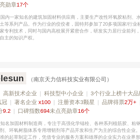
亮勋章
17个
，是国内一家知名的建筑加固材料供应商，主要生产改性环氧胶粘剂、
土等系列产品。作为行业的佼佼者，固特邦参加了20多项国家/行业
家专利技术，同时与国内高校展开紧密合作，研发实力居行业前列
自主的知识产权。
lesun
（南京天力信科技实业有限公司）
|
高新技术企业
|
科技型中小企业
|
3个行业上榜十大品
凤冠
|
著名企业
x100
|
注册资本3颗星
|
品牌得票
2万+
分
9.2
|
口碑指数
694
未点亮勋章
16个
国内知名加固材料制造商，专注于高强化学锚栓、各种系列植筋胶、粘
剂、环氧树脂体系专用增韧剂等产品开发和生产为主的综合性企业
准的起草制定工作，凭借专业的服务方案和雄厚的企业实力在业界