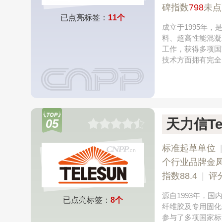
碑指数
798
未点
已点亮标签：
11个
成立于1995年
料、超高性能混凝
工作，获得多项国
技术方面拥有完全
天力信Te
05
标准起草单位
个行业品牌金
指数88.4
|
评
源自1993年，
已点亮标签：
8个
纤维胶及专用固化
参与了多项国家标