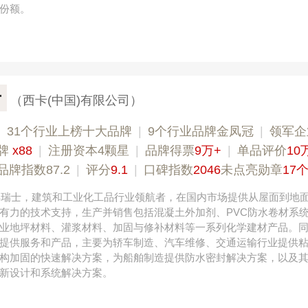
份额。
卡
（西卡(中国)有限公司）
|
31个行业上榜十大品牌
|
9个行业品牌金凤冠
|
领军企
牌
x88
|
注册资本4颗星
|
品牌得票
9万+
|
单品评价
10
品牌指数87.2
|
评分
9.1
|
口碑指数
2046
未点亮勋章
17
0年瑞士，建筑和工业化工品行业领航者，在国内市场提供从屋面到地
有力的技术支持，生产并销售包括混凝土外加剂、PVC防水卷材系
业地坪材料、灌浆材料、加固与修补材料等一系列化学建材产品。
提供服务和产品，主要为轿车制造、汽车维修、交通运输行业提供
构加固的快速解决方案，为船舶制造提供防水密封解决方案，以及
新设计和系统解决方案。