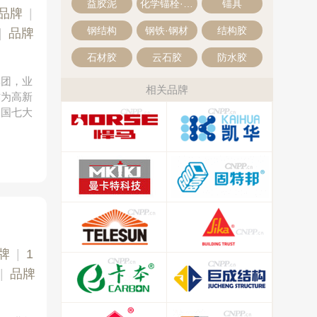
益胶泥
化学锚栓·化学螺栓
锚具
品牌
|
钢结构
钢铁·钢材
结构胶
|
品牌
石材胶
云石胶
防水胶
集团，业
相关品牌
作为高新
全国七大
牌
|
1
|
品牌