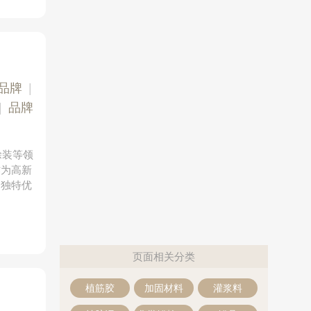
品牌
|
|
品牌
涂装等领
作为高新
了独特优
页面相关分类
植筋胶
加固材料
灌浆料