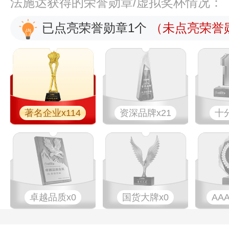
法施达获得的荣誉勋章/虚拟奖杯情况：
已点亮荣誉勋章1个
（未点亮荣誉勋
著名企业x114
资深品牌x21
十
卓越品质x0
国货大牌x0
AA