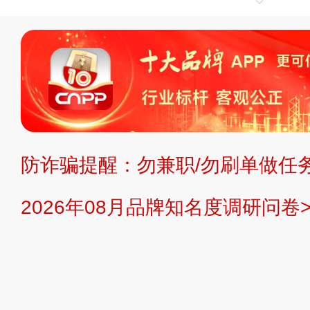
申请删除>>
平台自有内容（文字、
标、LOGO 等）知识产权归本站所
复制、转载、商用。本站不生产产品
不代理、不招商、不提供中介服务。
持投资购买的观点或意见，页面信息
防诈骗提醒：勿兼职/勿刷单做任务
提交说明：
快速提交发布>>
提交品
2026年08月品牌知名度调研问卷>