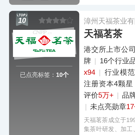
10
漳州天福茶业有
天福茗茶
港交所上市公
牌
|
16个行业
x94
|
行业模
已点亮标签：
10个
注册资本4颗星
评价
5万+
|
品
|
未点亮勋章
1
天福茗茶成立于19
集茶叶研发、加工