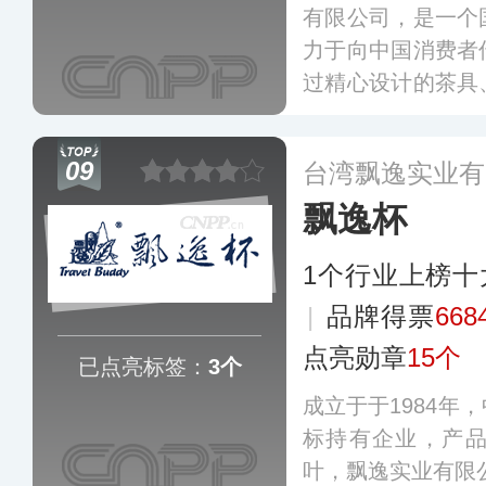
有限公司，是一个
力于向中国消费者
过精心设计的茶具
构建一个全面而和
山堂最典型的产品
09
台湾飘逸实业有
宋徽宗赵佶的《瑞
飘逸杯
了起来。
更多
1个行业上榜十
|
品牌得票
668
点亮勋章
15个
已点亮标签：
3个
成立于于1984年
标持有企业，产
叶，飘逸实业有限