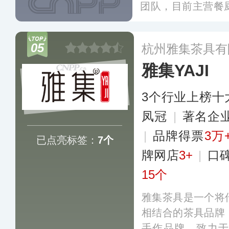
团队，目前主营餐
凭借新颖独特的款
有较高的知名度和
05
杭州雅集茶具有
雅集YAJI
3个行业上榜十
凤冠
|
著名企
|
品牌得票
3万
已点亮标签：
7个
牌网店
3+
|
口
15个
雅集茶具是一个将
相结合的茶具品牌
手作品牌，致力