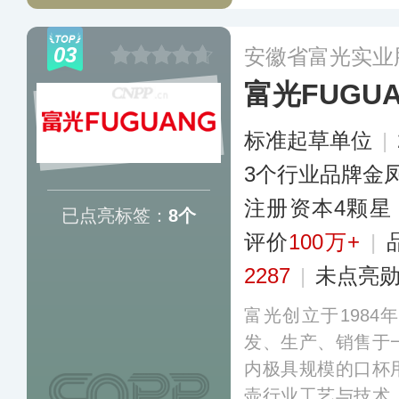
用用品，销售渠道
及线下渠道推广。
03
安徽省富光实业
富光FUGU
标准起草单位
|
3个行业品牌金
注册资本4颗星
已点亮标签：
8个
评价
100万+
|
2287
|
未点亮
富光创立于198
发、生产、销售于
内极具规模的口杯
壶行业工艺与技术