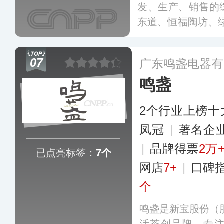
发、生产、销售的
东道、恒福陶坊、
茶”的核心经营理念
计概念，致力于提
07
广东鸣盏电器有
品。
更多
鸣盏
2个行业上榜十
凤冠
|
著名企
|
品牌得票
2万
已点亮标签：
7个
网店
7+
|
口碑
个
鸣盏是新宝股份（股