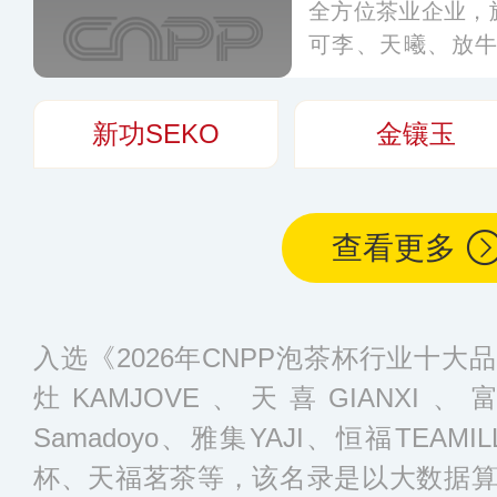
全方位茶业企业，
可李、天曦、放
园，主营乌龙茶、
白茶等包装茶、袋
新功SEKO
金镶玉
品。
更多
查看更多
入选《2026年CNPP泡茶杯行业十
灶KAMJOVE、天喜GIANXI、
Samadoyo、雅集YAJI、恒福TEA
杯、天福茗茶等，该名录是以大数据