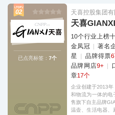
草制定工作，旗下
02
天喜控股集团有
三线城市。
更多
天喜GIANX
10个行业上榜
金凤冠
|
著名
星
|
品牌得票
已点亮标签：
7个
品牌网店
9+
|
章
17个
企业创建于2013
和物流为一体的电
售旗下自主品牌GI
温壶、生活电器、