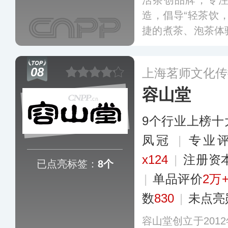
活茶创品牌，专
造，倡导“轻茶饮
捷的煮茶、泡茶体
印记等系列产品，
的茶饮品牌。
更多
08
上海茗师文化传
容山堂
9个行业上榜十
凤冠
|
专业评
x124
|
注册资
已点亮标签：
8个
|
单品评价
2万
数
830
|
未点亮
容山堂创立于201