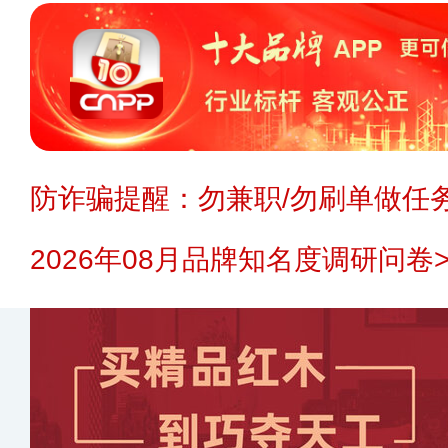
防诈骗提醒：勿兼职/勿刷单做任务
2026年08月品牌知名度调研问卷>