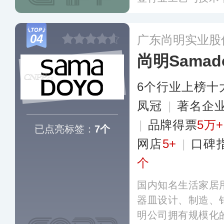
产权，并参与10
草和制定。主营玻
04
广东尚明实业股
壶、咖啡杯、塑料
尚明Samad
动健身、户外出行
场景。
更多
6个行业上榜十
凤冠
|
著名企
|
品牌得票
5万+
已点亮标签：
7个
网店
5+
|
口碑
个
国内知名生活家居
器皿设计、制造、
明公司拥有规模化