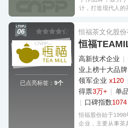
计，打造现代人的
了存茶、冲泡、品
格形成了不同的产
06
恒福茶文化股份
需求。
更多
恒福TEAMI
高新技术企业
|
业上榜十大品牌
领军企业
x120
已点亮标签：
9个
得票
3万+
|
单
|
口碑指数
1074
恒福股份始于199
企业，主要从事茶