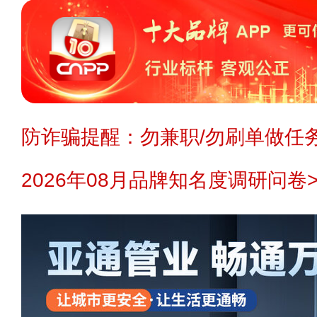
防诈骗提醒：勿兼职/勿刷单做任务
2026年08月品牌知名度调研问卷>