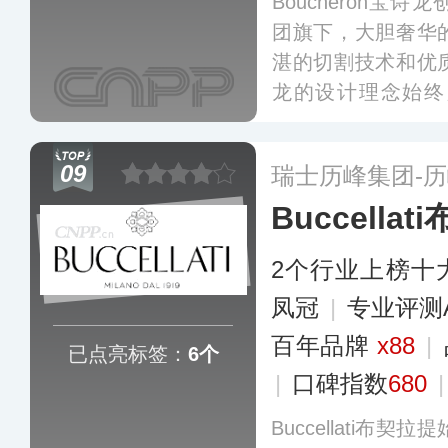
Boucheron宝诗龙
团旗下，大胆奢华
湛的切割技术和优
龙的设计理念始终
新，融合了多种文
宝首饰和腕表。目
09
瑞士历峰集团-
了精品门店。
更多
Buccella
2个行业上榜十
凤冠
|
专业评测
百年品牌
x88
|
已点亮标签：
6个
|
口碑指数
680
Buccellati布