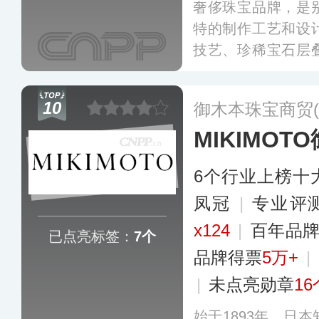
奢侈珠宝品牌，是
特的制作工艺和设
技艺、珍稀宝石层
息，其产品线包括
列，其中OPERA
10
御木本珠宝商贸(
MIKIMOT
6个行业上榜十
凤冠
|
专业​评
x124
|
百年品
已点亮标签：
7个
品牌得票
5万+
|
|
未点亮勋章
16
始于1893年，日