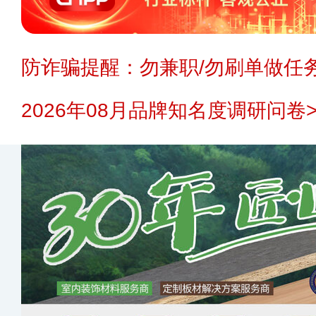
防诈骗提醒：勿兼职/勿刷单做任务
2026年08月品牌知名度调研问卷>