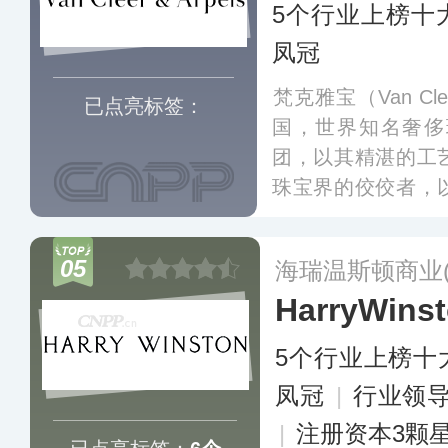
5个行业上榜十
凤冠
‌梵克雅宝（Van Cle
已点亮标签：
国，世界知名奢侈
团，以其精湛的工
珠宝界的佼佼者，
盎然著称，产品主
下Alhambra四
05
海瑞温斯顿商业
HarryWins
5个行业上榜十
凤冠
|
行业领
|
注册资本3颗