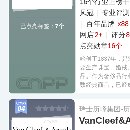
16个行业上榜
凤冠
|
专业评测
|
百年品牌
x88
已点亮标签：
7个
网店
2+
|
评分
8
点亮勋章
16个
始创于1837年，
要生产珠宝、婚戒
品。作为奢侈品行
数经典商品，已经
礼盒及礼袋秉持环
可循环材料，始终
04
瑞士历峰集团-
材质的使用。
更多
VanCleef&A