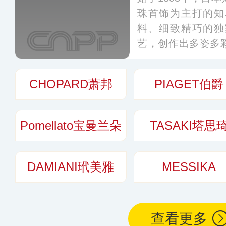
珠首饰为主打的知
料、细致精巧的独
艺，创作出多姿多彩
品涵盖项链、吊链
等，分店遍布世界
CHOPARD萧邦
PIAGET伯爵
士青睐，成为全球
界享有“珍珠之王”
Pomellato宝曼兰朵
TASAKI塔思
DAMIANI玳美雅
MESSIKA
查看更多