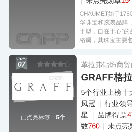
|
未点亮勋章
15
CHAUMET始于17
华珠宝和腕表品牌，
于型，自在于心”的
格调，其珠宝主要包
Love爱·巢系列、L
优雅的巴黎格调及
07
革拉弗钻饰商贸
多
GRAFF格
5个行业上榜十
凤冠
|
行业领
星
|
品牌得票
已点亮标签：
5个
数
760
|
未点亮