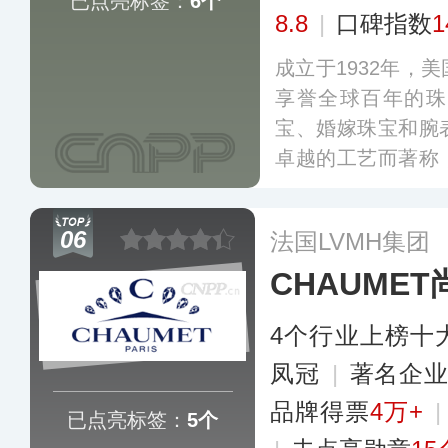
已点亮标签：
6个
8.8
|
口碑指数
1
成立于1932年，
享誉全球百年的珠
宝、婚嫁珠宝和腕
卓越的工艺而著称
被誉为“钻石之王
词。海瑞温斯顿珠
06
法国LVMH集团
现出每一颗钻 石
CHAUME
更多
4个行业上榜十
凤冠
|
著名企
品牌得票
4万+
已点亮标签：
5个