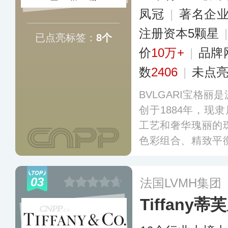
凤冠
|
著名企
注册资本5颗星
已点亮标签：
8个
价
10万+
|
品牌
数
2406
|
未点
BVLGARI宝格
创于1884年，现
工艺和奢华瑰丽的
色彩组合、精致平
案搭配，涵盖珠宝
产品，其中SERPENT
03
法国LVMH集团
系列珠宝颇为知名
Tiffany蒂