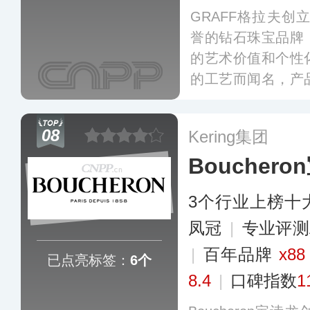
GRAFF格拉夫创
誉的钻石珠宝品牌
的艺术价值和个性
的工艺而闻名，产
订婚戒指等，其中Laure
珠宝颇具知名度。
08
Kering集团
Boucher
3个行业上榜十
凤冠
|
专业评测
|
百年品牌
x88
已点亮标签：
6个
8.4
|
口碑指数
1