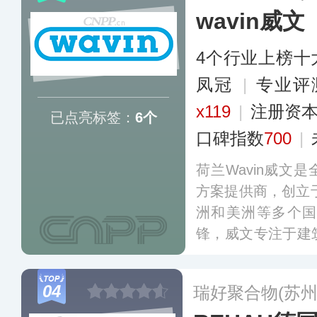
wavin威文
4个行业上榜十
凤冠
|
专业评
x119
|
注册资本
已点亮标签：
6个
口碑指数
700
|
荷兰Wavin威文
方案提供商，创立于
洲和美洲等多个
锋，威文专注于建
统的创新研发，其
水管理系统享誉业
04
瑞好聚合物(苏州
的耐用性和模块化