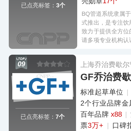
亮勋章
17个
已点亮标签：
3个
BQ管道系统隶属于
式推出，是专注饮
致力于提供全方位
请多项专业机构认
配备了多条专业化
服务，目前其业务
09
上海乔治费歇尔
市场。
更多
GF乔治费
标准起草单位
|
2个行业品牌金
百年品牌
x88
|
已点亮标签：
7个
票
3万+
|
口碑