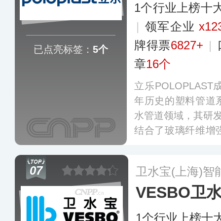
1个行业上榜十
|
领军企业
x12
牌得票
6827+
|
已点亮标签：
5个
章
16个
立乐POLOPLAS
年历史的塑料管道
水管道领域，其研发
结合了玻璃纤维增
多层复合管道领域
被广泛应用于机场
07
卫水宝(上海)
中。
更多
VESBO卫
1个行业上榜十