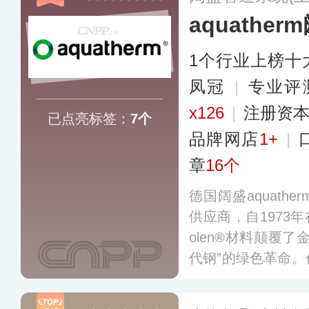
aquather
1个行业上榜十
凤冠
|
专业评
x126
|
注册资本
已点亮标签：
7个
品牌网店
1+
|
章
16个
德国阔盛aquath
供应商，自1973年
olen®材料颠覆
代钢”的绿色革命
品坚持采用精良的
已被广泛应用于给