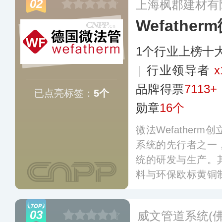
02
上海枫郡建材有
更多
Wefather
1个行业上榜十
|
行业领导者
x
品牌得票
7113+
已点亮标签：
5个
勋章
16个
微法Wefather
系统的先行者之一
统的研发与生产。
料与环保欧标黄铜
产品系列和数百个
丰富的品类和完善
03
威文管道系统(
称。
更多