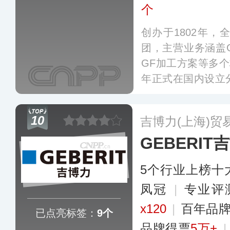
个
创办于1802年
团，主营业务涵盖
GF加工方案等多个
年正式在国内设立
PVC、PPH、PE、P
塑料管材管件产品
10
吉博力(上海)贸
管路系统等领域享
GEBERIT
更多
5个行业上榜十
凤冠
|
专业评
x120
|
百年品
已点亮标签：
9个
品牌得票
5万+