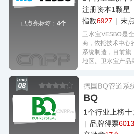
注册资本1颗星
指数
6927
|
未
已点亮标签：
4个
卫水宝VESBO
商，依托技术中心的
系统制造，目前旗
地区。卫水宝产品
艺制作而成，并通
服务于多个国际酒
08
德国BQ管道系
目。
更多
BQ
1个行业上榜十
|
品牌得票
601