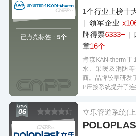
1个行业上榜十
|
领军企业
x10
牌得票
6333+
|
已点亮标签：
5个
章
16个
肯森KAN-ther
水、采暖及消防等
商。品牌较早研发
P压接系统提升了
覆盖金属与PPR
美、日韩、东亚等
06
立乐管道系统(上
POLOPLA