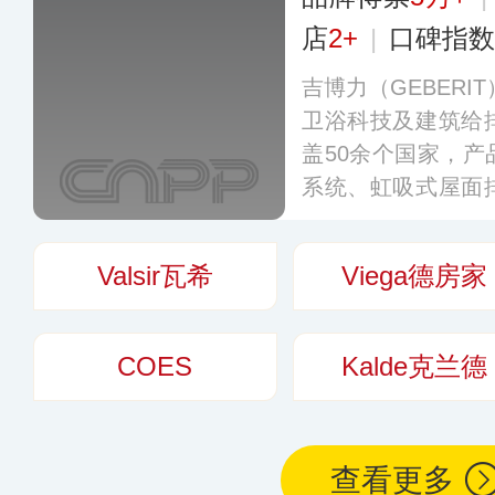
店
2+
|
口碑指数
吉博力（GEBERI
卫浴科技及建筑给
盖50余个国家，
系统、虹吸式屋面
环保著称。于199
为“同层排水”和“
Valsir瓦希
Viega德房家
于提供符合本土需
多
COES
Kalde克兰德
查看更多