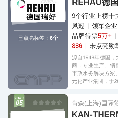
REHAU德
和海绵城市建设。
9个行业上榜十
凤冠
|
领军企
品牌得票
5万+
已点亮标签：
6个
886
|
未点亮勋
源自1948年德国
商，专业生产、销
市政水务解决方案
元化产业集团，于2
HAU德国瑞好在
多年的运营经验，
05
肯森(上海)国际
基地及上百个服务
KAN-THE
球同行业前列。
更