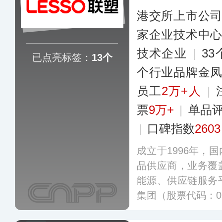
港交所上市公
家企业技术中
技术企业
|
3
已点亮标签：
13个
个行业品牌金
员工
2万+人
|
票
9万+
|
单品
|
口碑指数
2603
成立于1996年，
品供应商，业务覆
能源、供应链服务
集团（股票代码：02
外战略性布局了数