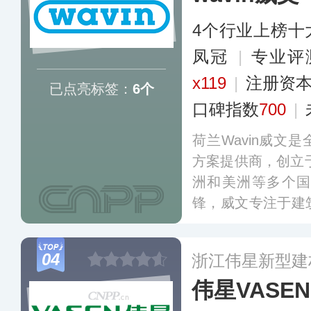
4个行业上榜十
凤冠
|
专业评
x119
|
注册资本
已点亮标签：
6个
口碑指数
700
|
荷兰Wavin威文
方案提供商，创立于
洲和美洲等多个
锋，威文专注于建
统的创新研发，其
水管理系统享誉业
04
浙江伟星新型建
的耐用性和模块化
伟星VASEN
和海绵城市建设。