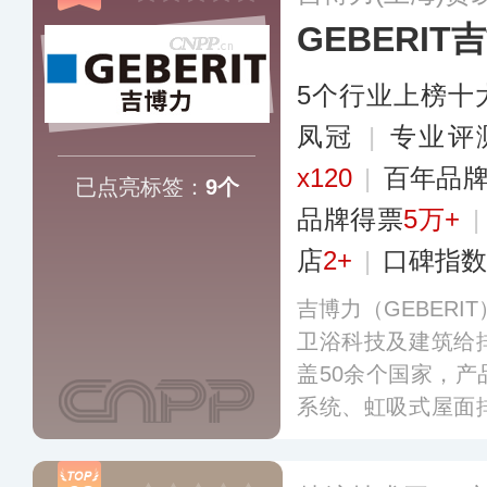
GEBERIT
5个行业上榜十
凤冠
|
专业评
x120
|
百年品
已点亮标签：
9个
品牌得票
5万+
店
2+
|
口碑指数
吉博力（GEBERI
卫浴科技及建筑给
盖50余个国家，
系统、虹吸式屋面
环保著称。于199
为“同层排水”和“