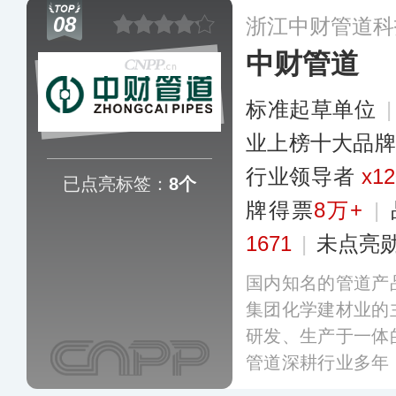
中心，目前已拥有
08
浙江中财管道科
可提供过万种优质
中财管道
修、民用建筑、市
殖等多个领域，在
标准起草单位
响力及渗透力。
更
业上榜十大品牌
行业领导者
x12
已点亮标签：
8个
牌得票
8万+
|
1671
|
未点亮
国内知名的管道产
集团化学建材业的
研发、生产于一体
管道深耕行业多年
参与了数十项国