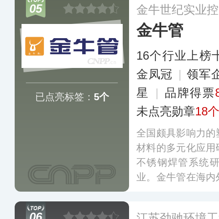
05
金牛世纪实业控
下伟星管、伟星采
金牛管
LE咖乐等多个产
外市场，在行业形
16个行业上榜
更多
金凤冠
|
领军
星
|
品牌得票
已点亮标签：
5个
未点亮勋章
18
全国颇具影响力的
材料的多元化应用
不锈钢焊管系统
业。金牛管在海内
营销中心及高科技实
2008质量管理体系、
06
江苏劲驰环境工