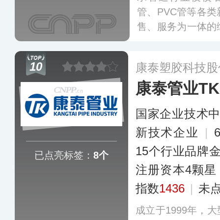
管、PVC管等各
售、服务为一体的
多个城市设有大型
拥有数百条管材生
10
康泰塑胶科技股
每年销售新型管道
康泰管业TK
0多个国家和地区
国家企业技术
新技术企业
|
15个行业品牌
已点亮标签：
8个
注册资本4颗星
指数
1436
|
未
成立于1999年，