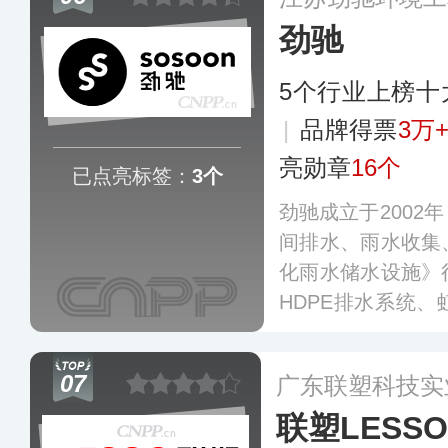
体系及OHSAS18
劲驰
三体系认证，并与
立了深厚的合作
5个行业上榜十
统、暖通管道系统
系统等细分领域。
|
品牌得票
3万
亮勋章
16个
已点亮标签：
3个
劲驰成立于2002
间排水、雨水收集
化雨水储水设施》
HDPE排水系统
间解决方案、HD
管理系统等，产品
07
广东联塑科技实
车站、机场、地标
联塑LESSO
及全国多个省份和