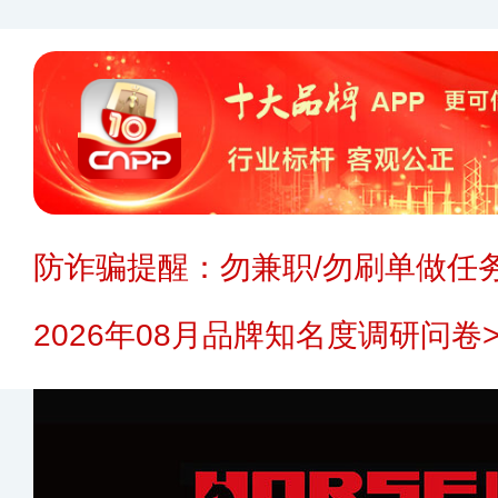
防诈骗提醒：勿兼职/勿刷单做任务
2026年08月品牌知名度调研问卷>