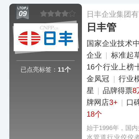
写，相继开发出
09
日丰企业集团有
品，年生产能力可
日丰管
市政、家装、暖通
燃气输配、农林灌
国家企业技术
下营销服务网点
区。
更多
企业
|
标准起
16个行业上榜
已点亮标签：
11个
金凤冠
|
行业
星
|
品牌得票
8
牌网店
3+
|
口
18个
始于1996年，国
水管道行业佼佼者