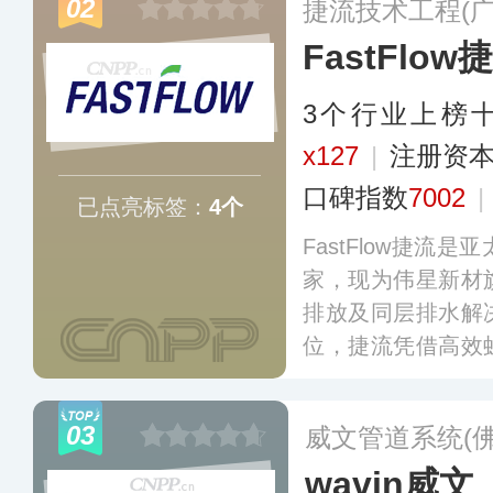
02
捷流技术工程(
于提供符合本土需
FastFlow
多
3个行业上榜
x127
|
注册资本
口碑指数
7002
|
已点亮标签：
4个
FastFlow捷流
家，现为伟星新材
排放及同层排水解
位，捷流凭借高效
中国、东南亚及澳
其代表产品如Pluv
03
威文管道系统(
机场、体育场馆等
wavin威文