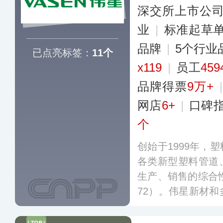
深交所上市公
业
|
标准起草
品牌
|
5个行业
已点亮标签：
11个
x119
|
员工
45
品牌得票
9万+
网店
6+
|
口碑
个
创始于1999年，
各类新型塑料管道
生产、销售的综合性
72）。伟星新材
建立了广泛的合作
书上千项，主导参