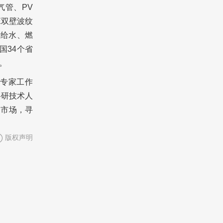
气管、PV
E双壁波纹
政给水、燃
国34个省
。
士专家工作
科研技术人
拓市场，寻
版权声明