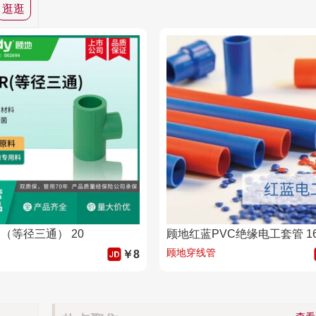
逛逛
R（等径三通） 20
顾地穿线管
￥8