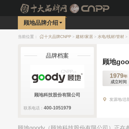
顾地品牌介绍
当前位置：
十大品牌CNPP
建材/家居
水电/线材/管材
>
>
>
品牌档案
顾地goo
1979
年
成立时间
顾地科技股份有限公司
发源地/总
400-1051979
联系电话：
顾地goody（顾地科技股份有限公司）正在