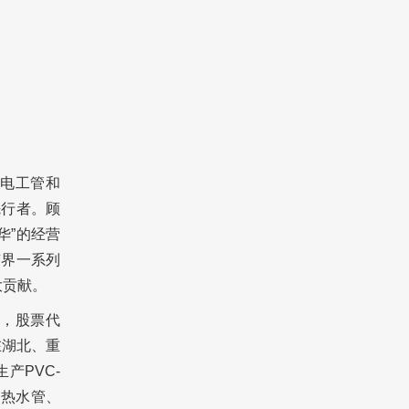
C电工管和
先行者。顾
华”的经营
胶界一系列
大贡献。
业，股票代
在湖北、重
产PVC-
冷热水管、