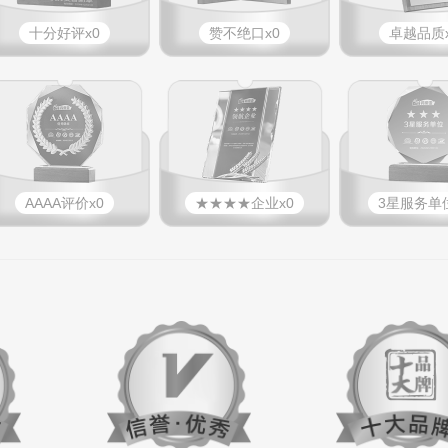
十分好评x0
赞不绝口x0
卓越品质x
AAAA评价x0
★★★★企业x0
3星服务单位