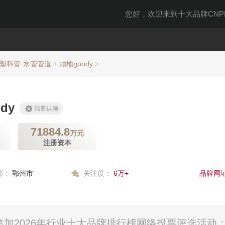
您好，欢迎来到十大品牌CNPP
塑料管·水管管道
顾地goody
>
>
dy
我要认领
71884.8
万元
注册资本
部：
鄂州市
关注度：
6万+
品牌网址
参加2026年行业十大品牌排行榜网络投票评选活动