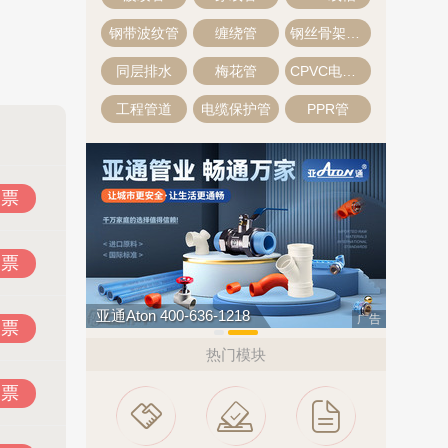
钢带波纹管
缠绕管
钢丝骨架复合管
同层排水
梅花管
CPVC电力管
工程管道
电缆保护管
PPR管
投票
投票
亚通Aton 400-636-1218
广告
投票
热门模块
投票