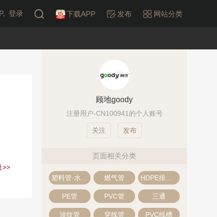
,
登录
下载APP
发布
网站分类
顾地goody
注册用户-CN100941的个人账号
发布
页面相关分类
>>
塑料管·水管管道
燃气管
HDPE排水管
PE管
PVC管
三通
：
波纹管
穿线管
PVC线槽