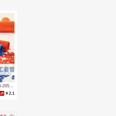
顾地红蓝PVC绝缘电工套管 16-205轻型红蓝线管3米一根
￥2.1