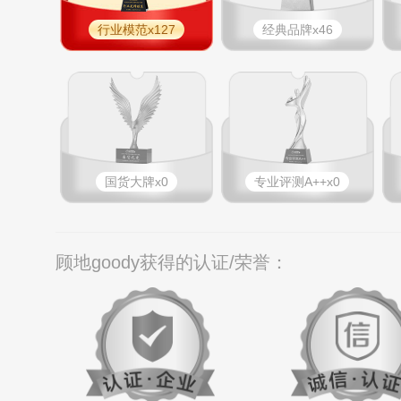
行业模范x127
经典品牌x46
国货大牌x0
专业​评测A++x0
顾地goody获得的认证/荣誉：