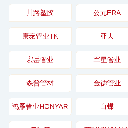
于建筑给排水、农
川路塑胶
公元ERA
领域，在业内享有
力。
更多
康泰管业TK
亚大
宏岳管业
军星管业
森普管材
金德管业
鸿雁管业HONYAR
白蝶