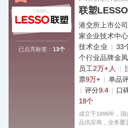
联塑LESSO
港交所上市公
家企业技术中
技术企业
|
3
已点亮标签：
13个
个行业品牌金
员工
2万+人
|
票
9万+
|
单品
|
评分
9.4
|
口
18个
成立于1996年，
品供应商，业务覆