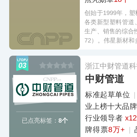
创始于1999年，
各类新型塑料管道
生产、销售的综合性
72）。伟星新材
建立了广泛的合作
书上千项，主导参
03
浙江中财管道科
下伟星管、伟星采
中财管道
LE咖乐等多个产
外市场，在行业形
标准起草单位
更多
业上榜十大品牌
行业领导者
x12
已点亮标签：
8个
牌得票
8万+
|