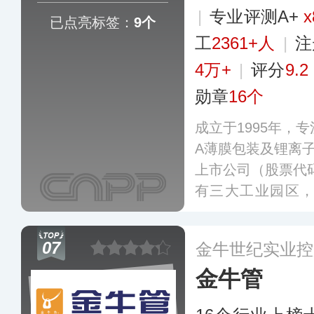
|
专业评测A+
x
已点亮标签：
9个
工
2361+人
|
注
4万+
|
评分
9.2
勋章
16个
成立于1995年，
A薄膜包装及锂离
上市公司（股票代码
有三大工业园区
湖、重庆荣昌建立
品包括PE管道管件
07
金牛世纪实业控
电池隔膜等，广泛
金牛管
域。
更多