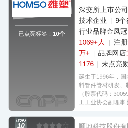
深交所上市公
技术企业
|
9
行业品牌金凤冠
已点亮标签：
10个
1069+人
|
注册
万+
|
品牌网店
1176
|
未点亮
诞生于1996年，
料管件管材研发、
（股票代码：300
工工业协会副理事
储备和专业的研发
得上百项实用新型
10
顾地科技股份有