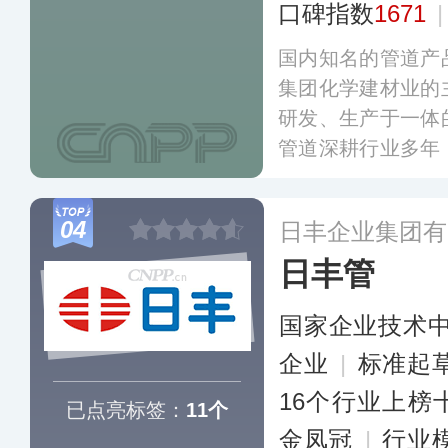
口碑指数
1671
国内知名的管道产
集团化学建材业的
研发、生产于一体
管道深耕行业多年
参与了数十项国
写，相继开发出
04
日丰企业集团有
品，年生产能力可
日丰管
市政、家装、暖通
燃气输配、农林灌
国家企业技术
下营销服务网点
区。
更多
企业
|
标准起
16个行业上榜
已点亮标签：
11个
金凤冠
|
行业