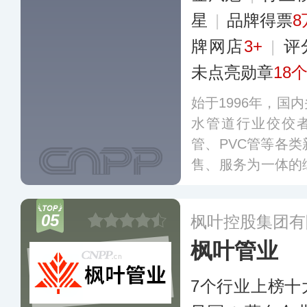
星
|
品牌得票
8
牌网店
3+
|
评
未点亮勋章
18
始于1996年，国
水管道行业佼佼者
管、PVC管等各
售、服务为一体的
多个城市设有大型
拥有数百条管材生
05
枫叶控股集团有
每年销售新型管道
枫叶管业
0多个国家和地区
7个行业上榜十