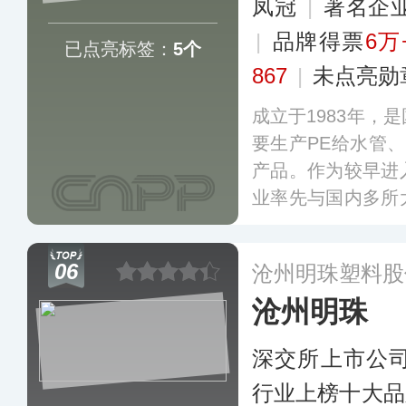
凤冠
|
著名企
|
品牌得票
6万
已点亮标签：
5个
867
|
未点亮勋
成立于1983年，
要生产PE给水管、
产品。作为较早进
业率先与国内多所
了长期深度的“产
德国引进了国内先
06
沧州明珠塑料股
较为齐整的产品系
沧州明珠
深交所上市公
行业上榜十大品