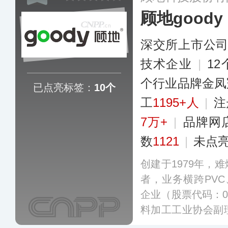
管、低烟难燃PVC
顾地goody
政给排水（排污）
格。
更多
深交所上市公
技术企业
|
1
个行业品牌金凤
已点亮标签：
10个
工
1195+人
|
注
7万+
|
品牌网
数
1121
|
未点
创建于1979年，
者，业务横跨PVC
企业（股票代码：0
料加工工业协会副
明专利及实用新型