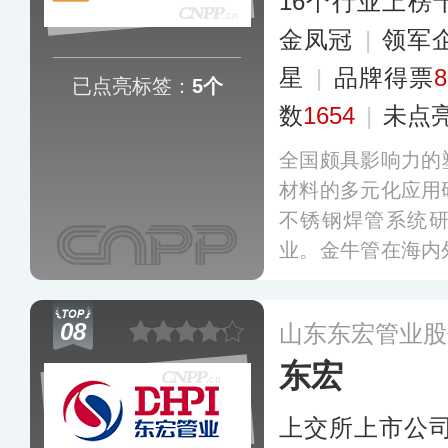
16个行业上榜
金凤冠
|
领军
星
|
品牌得票
已点亮标签：
5个
数
1654
|
未点
全国颇具影响力的
材料的多元化应用
不锈钢焊管系统
业。金牛管在海内
营销中心及高科技实
2008质量管理体系、
08
山东东宏管业股
体系及OHSAS18
东宏
三体系认证，并与
立了深厚的合作
上交所上市公
统、暖通管道系统