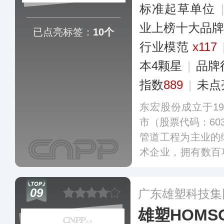
系统等细分领域。
标准起草单位
业上榜十大品
已点亮标签：
10个
行业模范
x117
本4颗星
|
品牌
指数
889
|
未点
东宏股份成立于19
市（股票代码：60
管道工程为主业的
术企业，拥有数百
腐、3PP防腐、内
防腐等多种防腐钢
09
广东雄塑科技集
乙烯复合管道。
更
雄塑HOMS