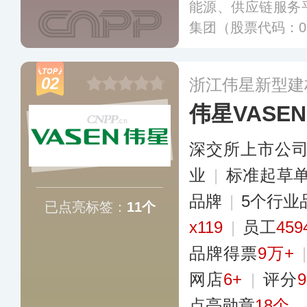
能源、供应链服务
集团（股票代码：02
外战略性布局了数
中心，目前已拥有
02
浙江伟星新型建
可提供过万种优质
伟星VASEN
修、民用建筑、市
殖等多个领域，在
深交所上市公
响力及渗透力。
更
业
|
标准起草
品牌
|
5个行业
已点亮标签：
11个
x119
|
员工
45
品牌得票
9万+
网店
6+
|
评分
9
点亮勋章
18个