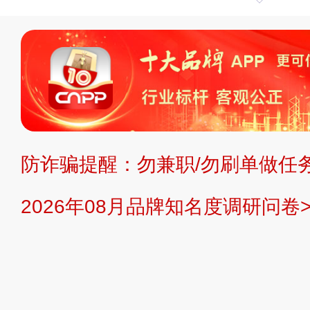
申请删除>>
平台自有内容（文字、
标、LOGO 等）知识产权归本站所
复制、转载、商用。本站不生产产品
不代理、不招商、不提供中介服务。
持投资购买的观点或意见，页面信息
防诈骗提醒：勿兼职/勿刷单做任务
提交说明：
快速提交发布>>
提交品
2026年08月品牌知名度调研问卷>