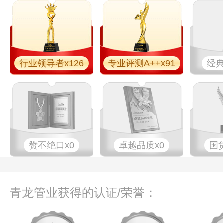
行业领导者x126
专业​评测A++x91
经典
赞不绝口x0
卓越品质x0
国
青龙管业获得的认证/荣誉：