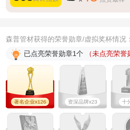
森普管材获得的荣誉勋章/虚拟奖杯情况
已点亮荣誉勋章1个
（未点亮荣誉勋
著名企业x126
资深品牌x23
十