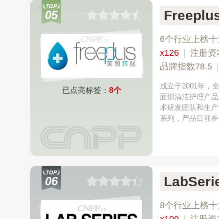
Freep
05
6个行业上榜十
x126
|
注册资
品牌指数78.5
成立于2001年
已点亮标签：
8个
面部清洁护理产品生
术研发团队和生产
系列，产品目前在
LabSer
06
8个行业上榜十