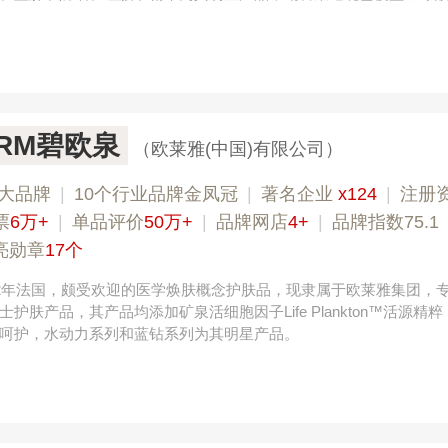
ERM碧欧泉
（欧莱雅(中国)有限公司）
大品牌
|
10个行业品牌金凤冠
|
著名企业
x124
|
注册
票
6万+
|
单品评价
50万+
|
品牌网店
4+
|
品牌指数75.1
亮勋章
17个
52年法国，颇受欢迎的医学焕肤概念护肤品，现隶属于欧莱雅集团，
护肤产品，其产品均添加矿泉活细胞因子Life Plankton™活源精
呵护，水动力系列和蓝钻系列为其明星产品。