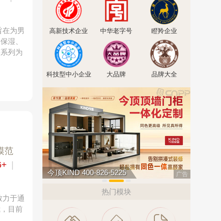
旨在为男
高新技术企业
中华老字号
瞪羚企业
、保湿、
等系列为
科技型中小企业
大品牌
品牌大全
模范
6+
|
今顶KIND 400-826-5225
南飞NCN
广告
热门模块
致力于通
我，目前