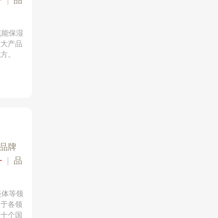
+
|
品
充能保湿
六大产品
配方。
品牌
+
|
品
美体等领
用于各领
数十个国