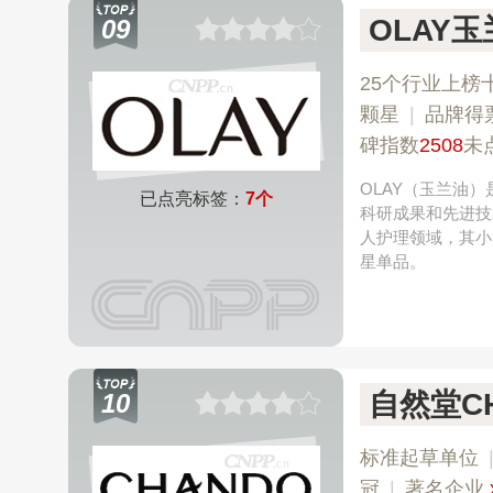
OLAY
09
25个行业上榜
颗星
|
品牌得
碑指数
2508
未
OLAY（玉兰油
已点亮标签：
7个
科研成果和先进技
人护理领域，其小
星单品。
自然堂C
10
标准起草单位
冠
|
著名企业