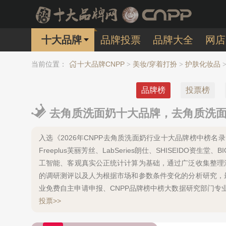
十大品牌
品牌投票
品牌大全
网店
当前位置：
十大品牌CNPP
美妆/穿着打扮
护肤化妆品
>
>
品牌榜
投票榜
去角质洗面奶十大品牌，去角质洗面奶
入选《2026年CNPP去角质洗面奶行业十大品牌榜中榜名录》
Freeplus芙丽芳丝、LabSeries朗仕、SHISEIDO
工智能、客观真实公正统计计算为基础，通过广泛收集整理
的调研测评以及人为根据市场和参数条件变化的分析研究，
业免费自主申请申报、CNPP品牌榜中榜大数据研究部门
投票>>