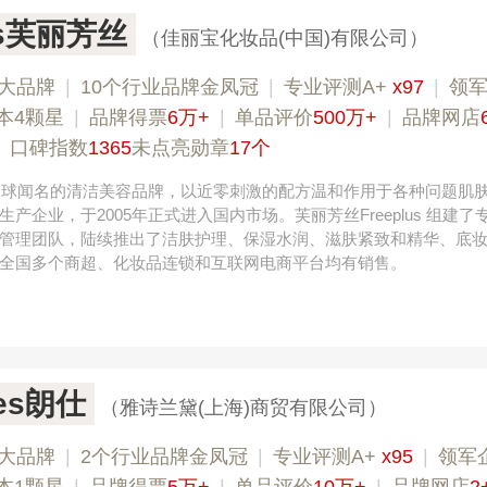
lus芙丽芳丝
（佳丽宝化妆品(中国)有限公司）
大品牌
|
10个行业品牌金凤冠
|
专业评测A+
x97
|
领
本4颗星
|
品牌得票
6万+
|
单品评价
500万+
|
品牌网店
|
口碑指数
1365
未点亮勋章
17个
，全球闻名的清洁美容品牌，以近零刺激的配方温和作用于各种问题肌
产企业，于2005年正式进入国内市场。芙丽芳丝Freeplus 组建了
管理团队，陆续推出了洁肤护理、保湿水润、滋肤紧致和精华、底
全国多个商超、化妆品连锁和互联网电商平台均有销售。
ies朗仕
（雅诗兰黛(上海)商贸有限公司）
大品牌
|
2个行业品牌金凤冠
|
专业评测A+
x95
|
领军