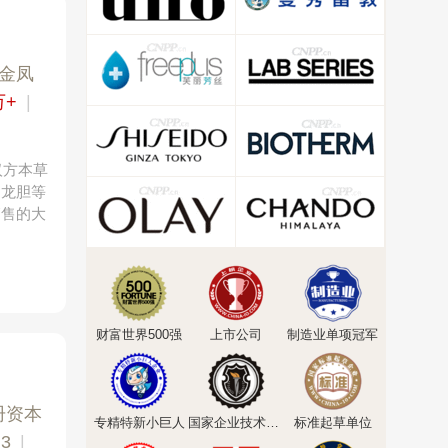
牌金凤
万+
|
汉方本草
、龙胆等
销售的大
财富世界500强
上市公司
制造业单项冠军
册资本
专精特新小巨人
国家企业技术中心
标准起草单位
3
|