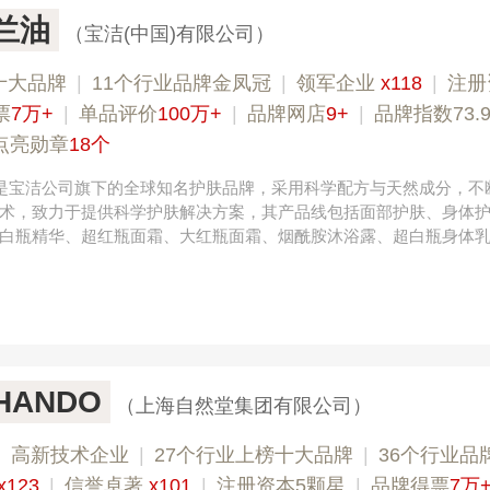
玉兰油
（宝洁(中国)有限公司）
十大品牌
|
11个行业品牌金凤冠
|
领军企业
x118
|
注册
票
7万+
|
单品评价
100万+
|
品牌网店
9+
|
品牌指数73.
点亮勋章
18个
）是宝洁公司旗下的全球知名护肤品牌，采用科学配方与天然成分，不
术，致力于提供科学护肤解决方案，其产品线包括面部护肤、身体
白瓶精华、超红瓶面霜、大红瓶面霜、烟酰胺沐浴露、超白瓶身体
HANDO
（上海自然堂集团有限公司）
|
高新技术企业
|
27个行业上榜十大品牌
|
36个行业品
x123
|
信誉卓著
x101
|
注册资本5颗星
|
品牌得票
7万