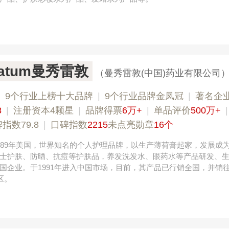
olatum曼秀雷敦
（曼秀雷敦(中国)药业有限公司
|
9个行业上榜十大品牌
|
9个行业品牌金凤冠
|
著名企
8
|
注册资本4颗星
|
品牌得票
6万+
|
单品评价
500万+
指数79.8
|
口碑指数
2215
未点亮勋章
16个
889年美国，世界知名的个人护理品牌，以生产薄荷膏起家，发展成
士护肤、防晒、抗痘等护肤品，养发洗发水、眼药水等产品研发、
国企业。于1991年进入中国市场，目前，其产品已行销全国，并销
区。