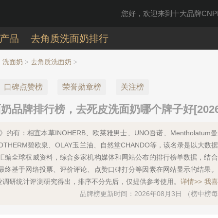
您好，欢迎来到十大品牌CNPP
产品
去角质洗面奶排行
洗面奶
去角质洗面奶
>
>
>
口碑点赞榜
荣誉勋章榜
关注榜
品牌排行榜，去死皮洗面奶哪个牌子好[2026
的有：相宜本草INOHERB、欧莱雅男士、UNO吾诺、Mentholatum
资生堂、BIOTHERM碧欧泉、OLAY玉兰油、自然堂CHANDO等，该名录是以大
汇编全球权威资料，综合多家机构媒体和网站公布的排行榜单数据，结合
最终基于网络投票、评价评论、点赞口碑打分等因素在网站显示的结果。
专业调研统计评测研究得出，排序不分先后，仅提供参考使用。
详情>>
我喜
品牌榜更新时间：2026年08月3日 （榜中榜