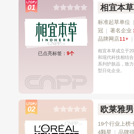
相宜本草I
01
标准起草单位
冠
|
著名企业
品牌网店
11+
相宜本草成立于2
已点亮标签：
9个
和现代科技相结合
系列护肤品，致力
型日化企业。
欧莱雅男
02
19个行业上榜
4颗星
|
品牌