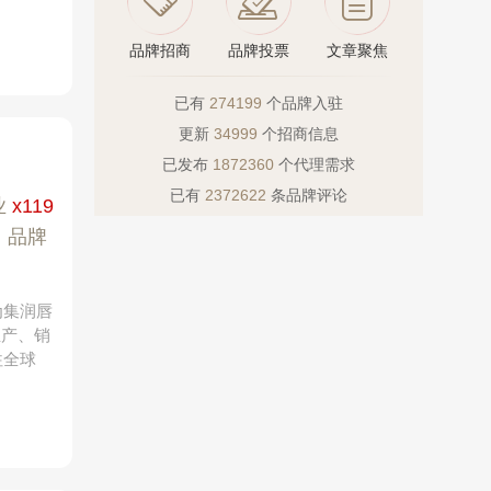
品牌招商
品牌投票
文章聚焦
已有
274199
个品牌入驻
更新
34999
个招商信息
）
已发布
1872360
个代理需求
已有
2372622
条品牌评论
业
x119
|
品牌
为集润唇
生产、销
往全球