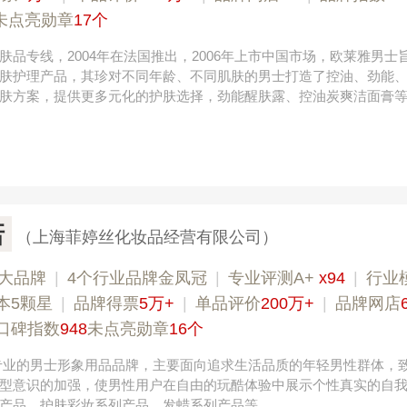
未点亮勋章
17个
肤品专线，2004年在法国推出，2006年上市中国市场，欧莱雅男士
肤护理产品，其珍对不同年龄、不同肌肤的男士打造了控油、劲能
肤方案，提供更多元化的护肤选择，劲能醒肤露、控油炭爽洁面膏
诺
（上海菲婷丝化妆品经营有限公司）
大品牌
|
4个行业品牌金凤冠
|
专业评测A+
x94
|
行业
本5颗星
|
品牌得票
5万+
|
单品评价
200万+
|
品牌网店
冰尊BENSHION 4008-276-278
口碑指数
948
未点亮勋章
16个
专业的男士形象用品品牌，主要面向追求生活品质的年轻男性群体，
型意识的加强，使男性用户在自由的玩酷体验中展示个性真实的自
产品、护肤彩妆系列产品、发蜡系列产品等。