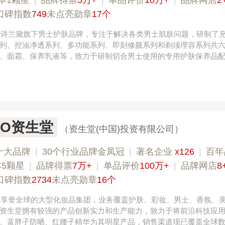
本1颗星
|
品牌得票
5万+
|
单品评价
10万+
|
品牌网店
2
口碑指数
749
未点亮勋章
17个
，雅诗兰黛旗下男士护肤品牌，专注于解决各类男士肌肤问题，研制了
列、控油净透系列、多功能系列、即刻修颜系列和剃须理容系列共
、面霜、保养乳液等，致力于研制切合男士使用的专用护肤保养品
IDO资生堂
（资生堂(中国)投资有限公司）
十大品牌
|
30个行业品牌金凤冠
|
著名企业
x126
|
百年
5颗星
|
品牌得票
7万+
|
单品评价
100万+
|
品牌网店
8
口碑指数
2734
未点亮勋章
16个
本，享誉全球的大型化妆品集团，业务覆盖护肤、彩妆、男士、香氛、
资生堂拥有较强的产品创新实力和生产能力，致力于将前沿科技应
、蓝胖子防晒、红腰子精华为其明星产品，销售渠道现已覆盖全球