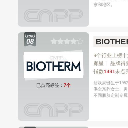
家和地区。
BIOTH
08
9个行业上榜十
颗星
|
品牌得
指数
1491
未点
碧欧泉诞生于19
已点亮标签：
7个
供全系列女士、男士
不同肌肤定制专属