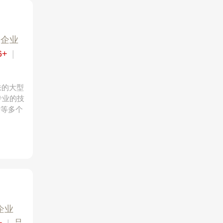
军企业
6+
|
肤的大型
专业的技
妆等多个
企业