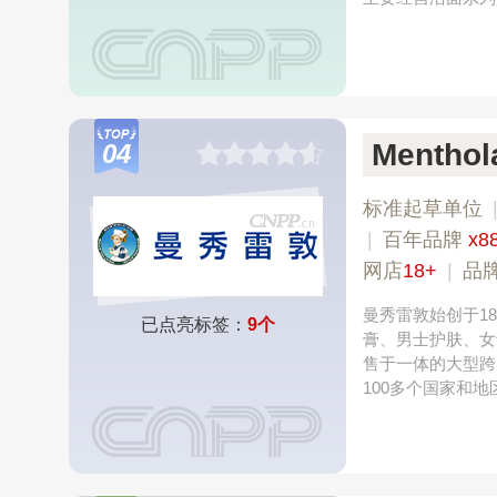
Menth
04
标准起草单位
|
百年品牌
x8
网店
18+
|
品牌
曼秀雷敦始创于1
已点亮标签：
9个
膏、男士护肤、女
售于一体的大型跨
100多个国家和地