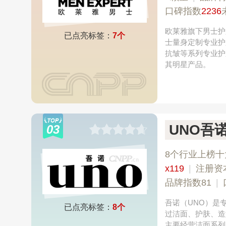
口碑指数
2236
欧莱雅旗下男士护
已点亮标签：
7个
士量身定制专业护
抗皱等系列专业护
其明星产品。
UNO吾
03
8个行业上榜十
x119
|
注册资
品牌指数81
|
吾诺（UNO）是
已点亮标签：
8个
过洁面、护肤、造
主要经营洁面系列