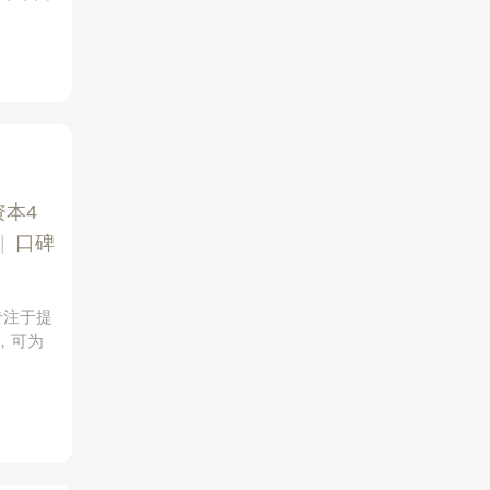
资本4
|
口碑
专注于提
粹，可为