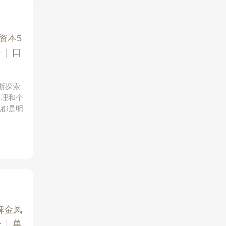
资本5
9
|
口
断探索
护理和个
乳都是明
牌金凤
+
|
单