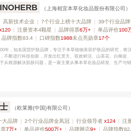
NOHERB
（上海相宜本草化妆品股份有限公司）
|
高新技术企业
|
7个行业上榜十大品牌
|
39个行业品
x120
|
注册资本4颗星
|
品牌得票
6万+
|
单品评价
100
|
品牌指数83.4
|
口碑指数
1988
未点亮勋章
17个
000年，知名国货护肤品牌，专注于本草植物美容护肤品的研究，将
，不断进行科技创新，开发出红景天、双效鲜活、山茶花、白柳皮
于从根源解决肌肤问题，是一家主要从事本草化妆品研发、生产与
士
（欧莱雅(中国)有限公司）
十大品牌
|
2个行业品牌金凤冠
|
行业领导者
x124
|
注
得票
7万+
|
单品评价
500万+
|
品牌网店
9+
|
品牌指数82.