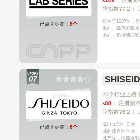
x109
|
注册资
牌指数77.2
|
诞生于1987年
已点亮标签：
8个
系列、锋范紧致系
系列，包括洁面乳
SHISE
07
20个行业上榜
x88
|
注册资本
牌指数76.2
|
源自1872年日
已点亮标签：
8个
域的综合性企业。
域产品，悦薇水乳