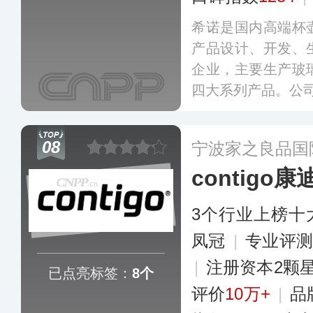
希诺是国内高端杯
产品设计、开发、
企业，主要生产玻
四大系列产品。公
中心，拥有超百项
草参编单位。
更多
08
宁波家之良品国
contigo康
3个行业上榜十
凤冠
|
专业评测
|
注册资本2颗
已点亮标签：
8个
评价
10万+
|
品