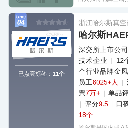
而著称。膳魔师在
销售网点，于199
04
浙江哈尔斯真空
内拥有多家百货专
哈尔斯HAE
主流电商平台。
更
深交所上市公
技术企业
|
1
个行业品牌金
已点亮标签：
11个
员工
6025+人
|
票
7万+
|
单品
|
评分
9.5
|
口
18个
哈尔斯是国内成立