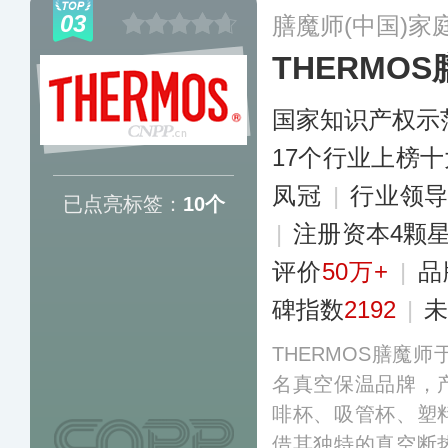
扣乐扣于2004年进
03
膳魔师(中国)家
锁，强调其产品的
THERMO
和高品质赢得了国
国家知识产权示
17个行业上榜
凤冠
|
行业领
已点亮标签：
10个
|
注册资本4颗
评价
50万+
|
品
碑指数
2192
|
未
THERMOS膳魔师
名真空保温品牌，
啡杯、吸管杯、塑
借其独特的真空断