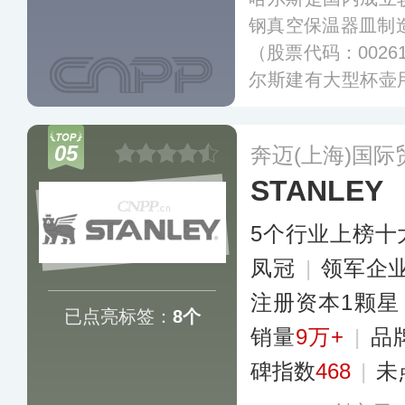
钢真空保温器皿制造
（股票代码：002
尔斯建有大型杯壶
吸管杯、焖烧罐、
是《不锈钢真空杯
05
奔迈(上海)国
标准起草参编单位
STANLEY
5个行业上榜十
凤冠
|
领军企
注册资本1颗星
已点亮标签：
8个
销量
9万+
|
品
碑指数
468
|
未