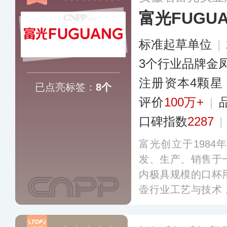
富光FUGU
标准起草单位
|
3个行业品牌金
注册资本4颗星
已点亮标签：
8个
评价
100万+
|
口碑指数
2287
|
富光创立于198
发、生产、销售于
内极具规模的口杯
壶行业工艺与技术
产权，并参与10
草和制定。主营玻