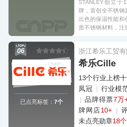
STANLEY创立
牌，首创全不锈钢
出色的保温性能和
质不锈钢材料，注
锈钢真空吸管杯、
壶、啤酒杯等。
更
06
浙江希乐工贸有
希乐Cille
13个行业上榜
凤冠
|
行业模
|
品牌得票
7万
已点亮标签：
7个
牌网店
10+
|
未点亮勋章
18个