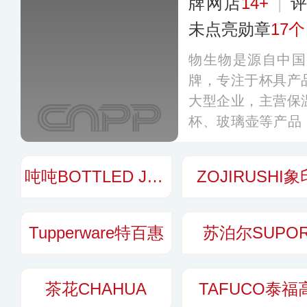
牌网店
14+
|
未点亮勋章
17个
物生物是源自中国
牌，专注于杯具产
大型企业，主营保
杯、玻璃壶等产品，旗
HEVEN起凡”和“
务版图已扩张至欧
吨吨BOTTLED JOY
ZOJIRUSHI象
Tupperware特百惠
苏泊尔SUPO
茶花CHAHUA
TAFUCO泰福