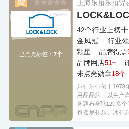
02
上海乐扣乐扣贸
壶、咖啡杯、塑料
LOCK&LO
动健身、户外出行
场景。
更多
42个行业上榜
金凤冠
|
行业
颗星
|
品牌得票
已点亮标签：
7个
品牌网店
51+
|
未点亮勋章
18个
乐扣乐扣创于197
用品品牌，以生产
务遍布全球120多
包括易扣乐、冰扣
百纳箱、真空压缩