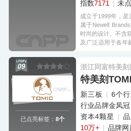
指数
7171
|
未
成立于1999年，
属于Newell Bra
时尚的设计、不含双
及广泛适用于各年
志性特点在于简便
加之独创的专利密
09
浙江同富特美刻
契合驾车族与上班
特美刻TOM
新三板
|
6个
行业品牌金凤冠
资本4颗星
|
品
已点亮标签：
8个
10万+
|
品牌网