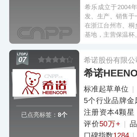
希乐成立于200
发、生产、销售于
在浙江台州市、桐
基地，主营保温杯
儿童杯、保温饭盒
公司销售渠道覆盖
07
希诺股份有限公
平台。
更多
希诺HEEN
标准起草单位
|
5个行业品牌金
注册资本4颗星
已点亮标签：
8个
评价
50万+
|
口碑指数
1284
|