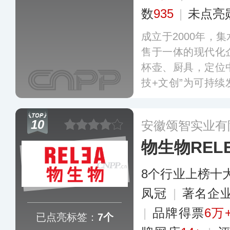
数
935
|
未点亮
成立于2000年，
售于一体的现代化
杯壶、厨具，定位
技+文创”为可持
杯、马克杯、玻璃
流的匠心工艺和江
10
安徽颂智实业有
誉，在市场上备受
物生物REL
8个行业上榜十
凤冠
|
著名企
|
品牌得票
6万
已点亮标签：
7个