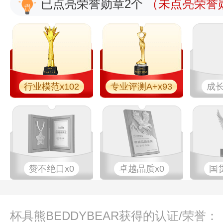
已点亮荣誉勋章2个
（未点亮荣誉勋
行业模范x102
专业评测A+x93
成长
赞不绝口x0
卓越品质x0
国
杯具熊BEDDYBEAR获得的认证/荣誉：