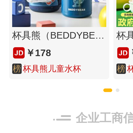
杯具熊（BEDDYBEAR）儿童保温杯带吸管儿童水杯316不锈钢保温儿童杯子630ml三盖口袋款 3D版-四叶草恐龙
￥178
榜
杯具熊儿童水杯
榜
企业工商