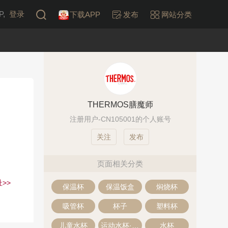
,
登录
下载APP
发布
网站分类
THERMOS膳魔师
注册用户-CN105001的个人账号
发布
页面相关分类
>>
保温杯
保温饭盒
焖烧杯
吸管杯
杯子
塑料杯
儿童水杯
运动水杯·运动水壶
水杯