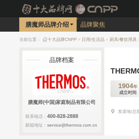
膳魔师品牌介绍
品牌聚焦
当前位置：
十大品牌CNPP
日用/生活品
厨具/餐饮用具
>
>
品牌档案
THER
1904
年
成立时间
膳魔师(中国)家庭制品有限公司
发源地/总
400-828-2888
联系电话：
邮箱地址：
service@thermos.com.cn