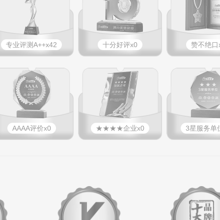
专业​评测A++x42
十分好评x0
赞不绝口x
AAAA评价x0
★★★★企业x0
3星服务单位