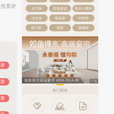
络投票评
太空杯
电热饭盒
茶水分离杯
冷水壶
保温壶
学饮杯
榨汁机
茶杯
玻璃杯
投票
如鱼得水高端窗帘 4008-2614-88
欧陆OUL
投票
广告
热门模块
投票