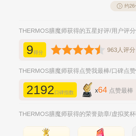
约2
THERMOS膳魔师获得的五星好评/用户评
9
963
人评分
得分
THERMOS膳魔师获得点赞我最棒/口碑点
2192
64
x
点赞最棒
口碑指数
THERMOS膳魔师获得的荣誉勋章/虚拟奖