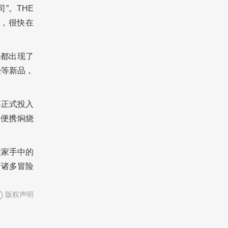
司”。
THE
购，很快在
也都出现了
壶等新品，
1年正式投入
、便携焖烧
大家手中的
着诸多冒险
版权声明