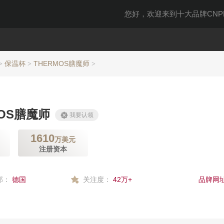
您好，欢迎来到十大品牌CNPP
保温杯
THERMOS膳魔师
>
>
>
MOS膳魔师
我要认领
1610
万美元
注册资本
部：
德国
关注度：
42万+
品牌网址