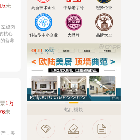
15
未
高新技术企业
中华老字号
瞪羚企业
、左旋肉
的核心
科技型中小企业
大品牌
品牌大全
质的营养
陆OULU 0760-23220123
驴充充 0797-966999
广告
票
1万
热门模块
76
未
生产，美