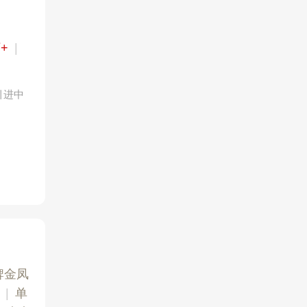
+
|
引进中
牌金凤
|
单