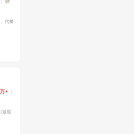
|
评
品、代餐
1万+
|
/减脂