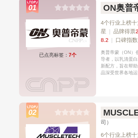
ON奥普
01
4个行业上榜十
星
|
品牌得票
8.2
|
口碑指数
奥普帝蒙（ON）创
已点亮标签：
7个
导者，以乳清蛋白
新配方，旨在帮助
品深受世界各地运
MUSCL
02
司）
6个行业上榜十