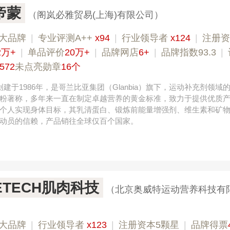
帝蒙
（阁岚必雅贸易(上海)有限公司）
大品牌
|
专业​评测A++
x94
|
行业领导者
x124
|
注册资
2万+
|
单品评价
20万+
|
品牌网店
6+
|
品牌指数93.3
|
572
未点亮勋章
16个
建于1986年，是哥兰比亚集团（Glanbia）旗下，运动补充剂领域
粉著称，多年来一直在制定卓越营养的黄金标准，致力于提供优质
个人实现身体目标，其乳清蛋白、锻炼前能量增强剂、维生素和矿
动员的信赖，产品销往全球仅百个国家。
ETECH肌肉科技
（北京奥威特运动营养科技有
大品牌
|
行业领导者
x123
|
注册资本5颗星
|
品牌得票