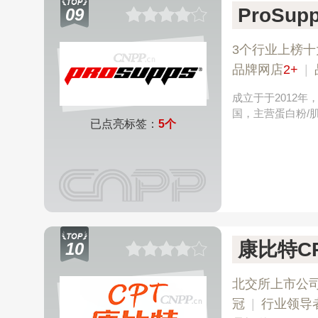
ProSu
09
3个行业上榜十
品牌网店
2+
|
成立于于2012
国，主营蛋白粉/
已点亮标签：
5个
康比特C
10
北交所上市公
冠
|
行业领导