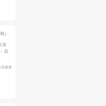
公司）
企业
|
品
养及膳食