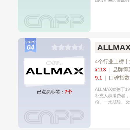
ALLMA
04
4个行业上榜十
x113
|
品牌得
9.1
|
口碑指数
ALLMAX始创
已点亮标签：
7个
补充人群消费者，
粉、一水肌酸、b