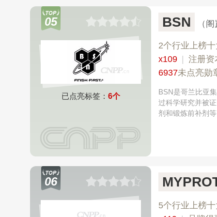
BSN
05
（阁
2个行业上榜十
x109
|
注册资
6937
未点亮勋
BSN是哥兰比亚
已点亮标签：
6个
过科学研究并被证
剂和锻炼前补剂等
MYPROT
06
5个行业上榜十