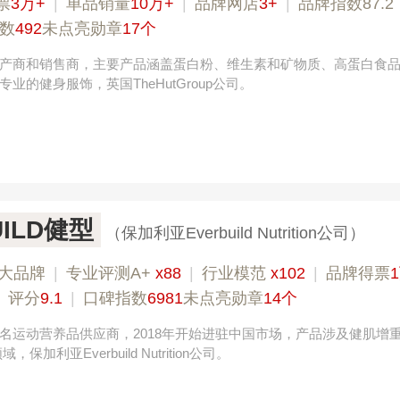
票
3万+
|
单品销量
10万+
|
品牌网店
3+
|
品牌指数87.2
数
492
未点亮勋章
17个
产商和销售商，主要产品涵盖蛋白粉、维生素和矿物质、高蛋白食
业的健身服饰，英国TheHutGroup公司。
UILD健型
（保加利亚Everbuild Nutrition公司）
大品牌
|
专业评测A+
x88
|
行业模范
x102
|
品牌得票
|
评分
9.1
|
口碑指数
6981
未点亮勋章
14个
名运动营养品供应商，2018年开始进驻中国市场，产品涉及健肌增重
保加利亚Everbuild Nutrition公司。