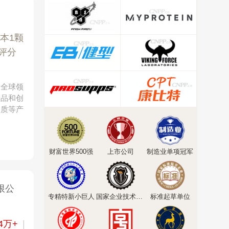
本1颗
评分
的全球领
产品和创
物质等产
财富世界500强
上市公司
制造业单项冠军
限公
专精特新小巨人
国家企业技术中心
标准起草单位
4万+
|