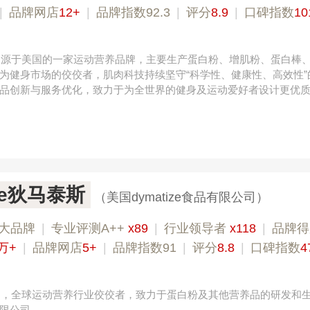
|
品牌网店
12+
|
品牌指数92.3
|
评分
8.9
|
口碑指数
10
，是源于美国的一家运动营养品牌，主要生产蛋白粉、增肌粉、蛋白棒
为健身市场的佼佼者，肌肉科技持续坚守“科学性、健康性、高效性”
品创新与服务优化，致力于为全世界的健身及运动爱好者设计更优
ize狄马泰斯
（美国dymatize食品有限公司）
索邦管Suban 021-5718000
欧
大品牌
|
专业​评测A++
x89
|
行业领导者
x118
|
品牌得
万+
|
品牌网店
5+
|
品牌指数91
|
评分
8.8
|
口碑指数
4
美国，全球运动营养行业佼佼者，致力于蛋白粉及其他营养品的研发和
品有限公司。