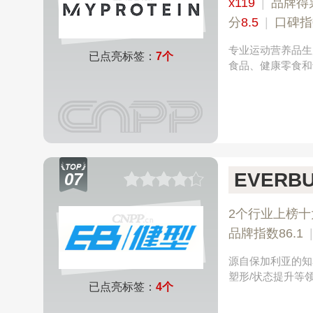
x119
|
品牌得
分
8.5
|
口碑指
专业运动营养品生
已点亮标签：
7个
食品、健康零食和专
EVERB
07
2个行业上榜十
品牌指数86.1
源自保加利亚的知
塑形/状态提升等领域，
已点亮标签：
4个