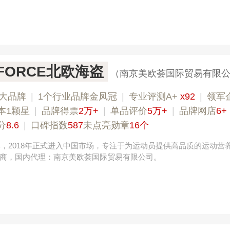
G FORCE北欧海盗
（南京美欧荟国际贸易有限
大品牌
|
1个行业品牌金凤冠
|
专业评测A+
x92
|
领军
本1颗星
|
品牌得票
2万+
|
单品评价
5万+
|
品牌网店
6+
分
8.6
|
口碑指数
587
未点亮勋章
16个
瑞典，2018年正式进入中国市场，专注于为运动员提供高品质的运动营
商，国内代理：南京美欧荟国际贸易有限公司。