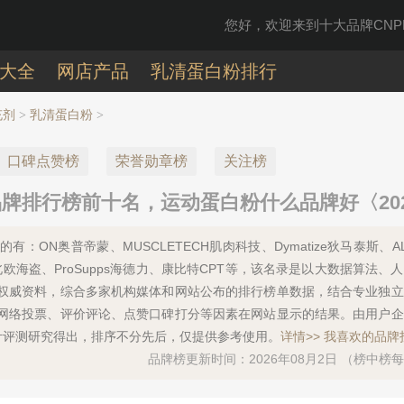
您好，欢迎来到十大品牌CNPP
大全
网店产品
乳清蛋白粉排行
充剂
乳清蛋白粉
>
>
口碑点赞榜
荣誉勋章榜
关注榜
牌排行榜前十名，运动蛋白粉什么品牌好〈202
：ON奥普帝蒙、MUSCLETECH肌肉科技、Dymatize狄马泰斯、AL
FORCE北欧海盗、ProSupps海德力、康比特CPT等，该名录是以大数据算法
权威资料，综合多家机构媒体和网站公布的排行榜单数据，结合专业独立
网络投票、评价评论、点赞口碑打分等因素在网站显示的结果。由用户企
计评测研究得出，排序不分先后，仅提供参考使用。
详情>>
我喜欢的品牌
品牌榜更新时间：2026年08月2日 （榜中榜