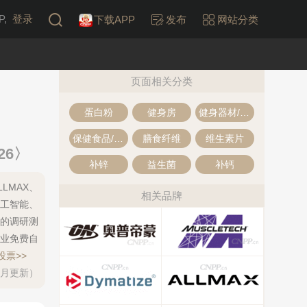
,
登录
下载APP
发布
网站分类
页面相关分类
蛋白粉
健身房
健身器材/器械
保健食品/补充剂
膳食纤维
维生素片
6〉
补锌
益生菌
补钙
LMAX、
相关品牌
、人工智能、
的调研测
业免费自
投票>>
每月更新）