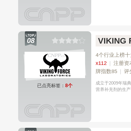
VIKIN
08
4个行业上榜十
x112
|
注册资
牌指数85
|
评
成立于2009年
已点亮标签：
8个
营养补充剂的生产