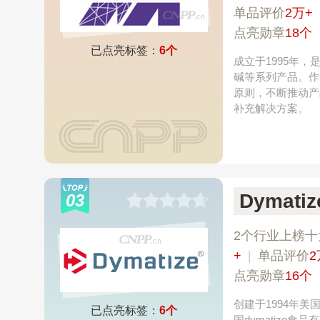
单品评价
2万+
点亮勋章
18个
已点亮标签：
6个
成立于1995年
碱等系列产品。作
原则，不断推动产
补充解决方案。
Dymat
03
2个行业上榜十
+
|
单品评价
2
点亮勋章
16个
创建于1994年
已点亮标签：
6个
国dymatize食