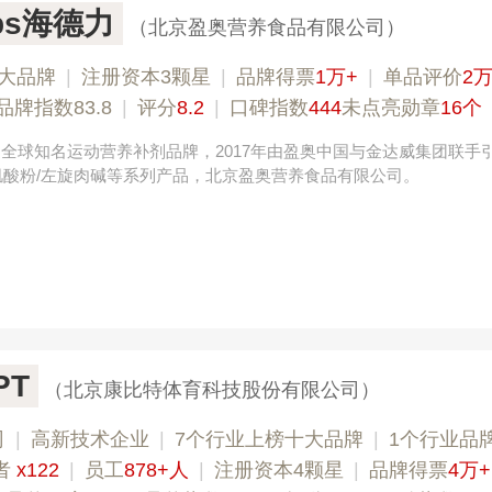
pps海德力
（北京盈奥营养食品有限公司）
大品牌
|
注册资本3颗星
|
品牌得票
1万+
|
单品评价
2万
品牌指数83.8
|
评分
8.2
|
口碑指数
444
未点亮勋章
16个
年，全球知名运动营养补剂品牌，2017年由盈奥中国与金达威集团联手
肌酸粉/左旋肉碱等系列产品，北京盈奥营养食品有限公司。
PT
（北京康比特体育科技股份有限公司）
司
|
高新技术企业
|
7个行业上榜十大品牌
|
1个行业品
者
x122
|
员工
878+人
|
注册资本4颗星
|
品牌得票
4万+