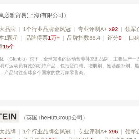
岚必雅贸易(上海)有限公司）
大品牌
|
1个行业品牌金凤冠
|
专业评测A+
x92
|
领军
本1颗星
|
品牌得票
1万+
|
品牌指数88.4
|
评分
9
|
口
章
15个
集团（Glanbia）旗下，全球知名的运动营养补充剂品牌，主要生产一
明对运动员有效的独特产品，包括蛋白粉、增肌剂、氨基酸补剂、
，产品销往全球多个国家的数万家零售商。
EIN
（英国TheHutGroup公司）
大品牌
|
1个行业品牌金凤冠
|
专业评测A+
x96
|
领军