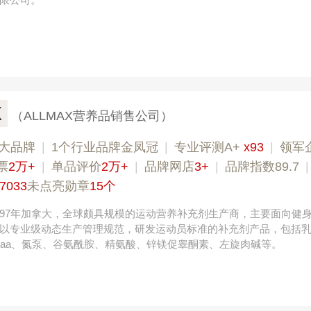
X
（ALLMAX营养品销售公司）
大品牌
|
1个行业品牌金凤冠
|
专业评测A+
x93
|
领军
票
2万+
|
单品评价
2万+
|
品牌网店
3+
|
品牌指数89.7
7033
未点亮勋章
15个
于1997年加拿大，全球颇具规模的运动营养补充剂生产商，主要面向健
以专业级动态生产管理规范，研发运动员标准的补充剂产品，包括
caa、氮泵、谷氨酰胺、精氨酸、锌镁促睾酮素、左旋肉碱等。