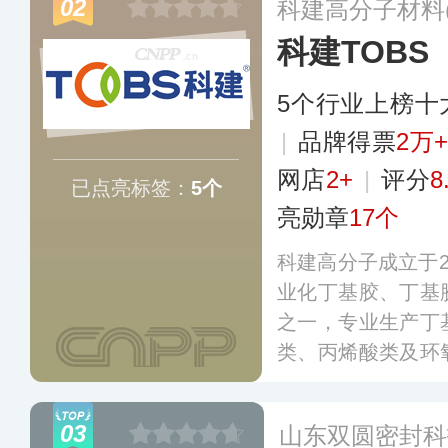
02
科建高分子材料
位。
更多
科建TOBS
5个行业上榜十
|
品牌得票
2万
网店
2+
|
评分
8
已点亮标签：
5个
亮勋章
17个
科建高分子成立于2
业化丁基胶、丁基
之一，专业生产丁
类、丙烯酸类及环
剂等产品，分别应
通讯、建筑防水等
03
山东双圆密封科