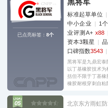
黑将军
标准起草单位
中小企业
|
1
业评测A+
x88
已点亮标签：
8个
资本3颗星
|
口碑指数
3543
黑将军是九鼎宏泰
以丁基橡胶技术为
括但不限于丁基橡
橡胶耐根穿刺自粘
粘胶膜防水卷材、
带、丁基橡胶非固
05
北京东方雨虹防
封膏、丁基橡胶基