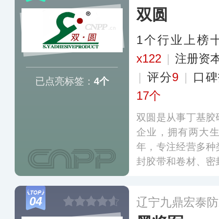
双圆
1个行业上榜
x122
|
注册资本
|
评分
9
|
口碑
已点亮标签：
4个
17个
双圆是从事丁基胶
企业，拥有两大
年，专注经营多种
封胶带和卷材、密
建完整的营销网络
车改装、建筑防水
04
辽宁九鼎宏泰防