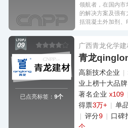
领航者，在国内市
的解决方案及强有
括混凝土外加剂、
封胶、各类工业地
补材料等一系列化
09
广西青龙化学建
业制造领域提供服
青龙qinglo
汽车维修、交通运
降噪和结构加固的
高新技术企业
|
供防水密封解决方
提供创新设计和系
业上榜十大品牌
著名企业
x109
已点亮标签：
9个
得票
3万+
|
单
|
评分
9
|
口碑
个