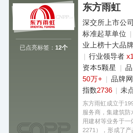
东方雨虹
深交所上市公
标准起草单位
业上榜十大品
已点亮标签：
12个
|
行业领导者
x
资本5颗星
|
品
50万+
|
品牌
指数
2736
|
未
东方雨虹成立于19
服务商，集建筑防
用建材等业务于一
2271），形成了