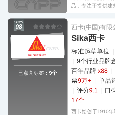
品，专注于提供建
瓷砖胶、腻子、美
巧匠工具等产品系
08
西卡(中国)有限
程业务为辅，在全
Sika西卡
店。
更多
标准起草单位
|
9个行业品牌
百年品牌
x88
|
已点亮标签：
9个
票
9万+
|
单品
|
评分
9.1
|
口
17个
西卡始创于1910