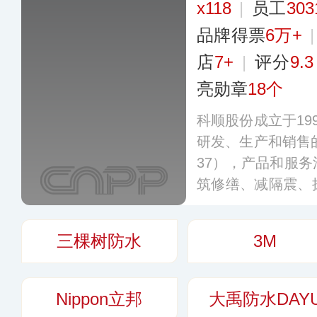
x118
|
员工
30
品牌得票
6万+
店
7+
|
评分
9.3
亮勋章
18个
科顺股份成立于19
研发、生产和销售的
37），产品和服
筑修缮、减隔震、
务板块的建材系统
户提供一站式防水
三棵树防水
3M
水涂料、干粉砂浆
和服务涉及住宅地
业园区、桥隧管廊
Nippon立邦
大禹防水DAY