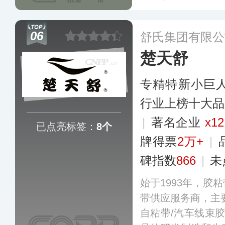
技术、工程施工技
服务广泛应用于房
06
舒氏集团有限公
市轨道等众多领域
楚天舒
和地区。
更多
专精特新小巨
行业上榜十大品
|
著名企业
x12
已点亮标签：
8个
牌得票
2万+
|
碑指数
866
|
未
始于1993年，胶
带供应服务商，主要
自粘带/汽车线束胶