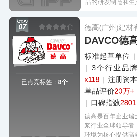
品的研发制造和生
誉度和影响力。作
起草单位，产品销
07
德高(广州)建材
100多个国家和
DAVCO德
三。
更多
标准起草单位
|
3个行业品
x118
|
注册资本
已点亮标签：
8个
单品评价
20万+
|
口碑指数
2801
德高是百年企业瑞
浆行业全球领导者
环境为核心提供高