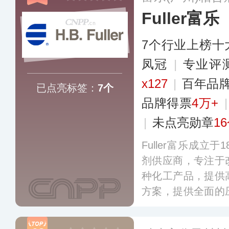
Fuller富乐
7个行业上榜十
凤冠
|
专业​评
x127
|
百年品
已点亮标签：
7个
品牌得票
4万+
|
未点亮勋章
1
Fuller富乐成立
剂供应商，专注于
种化工产品，提供
方案，提供全面的
剂和密封剂、基
品，其胶粘剂和