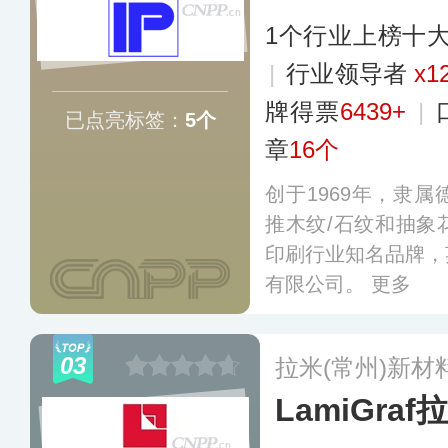
1个行业上榜十
|
行业领导者
x1
牌得票
6439+
|
已点亮标签：
5个
章
16个
创于1969年，隶
推木纹/石纹和抽象
印刷行业知名品牌，
有限公司。
更多
03
拉米(常州)新
LamiGraf