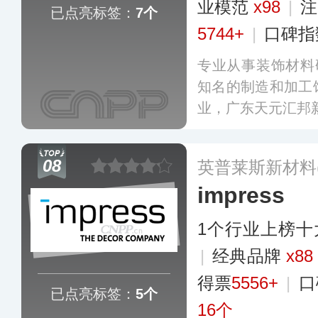
业模范
x98
|
注
已点亮标签：
7个
5744+
|
口碑指
专业从事装饰材料
知名的制造和加工
业，广东天元汇邦
08
英普莱斯新材料
impress
1个行业上榜十
|
经典品牌
x88
得票
5556+
|
口
已点亮标签：
5个
16个