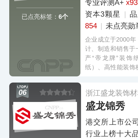
专业评测A+
x93
资本3颗星
|
品
已点亮标签：
6个
854
|
未点亮勋
企业成立于2000
计、制造和销售于
产“帝龙牌”装饰
纸）、高性能装饰板
膜和PVC地板膜
和浸渍胶膜纸系列
06
浙江盛龙装饰材
定，被认定为“绿
盛龙锦秀
用。
更多
港交所上市公
行业上榜十大