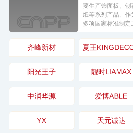
要生产饰面板、刨
纸等系列产品。作
多项国家标准制定
础材料，并融合了
采用高端技术生产
齐峰新材
夏王KINGDEC
检测标准的要求。
阳光王子
靓时LIAMAX
中润华源
爱博ABLE
YX
天元诚达