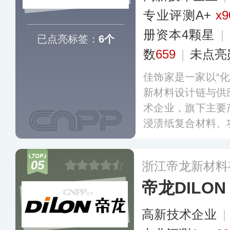
专业评测A+
x9
册资本4颗星
|
已点亮标签：
6个
数
659
|
未点亮
佳饰家是一家以“化
新材料设计链与供
术企业，旗下主要
浸渍纸复合材料、
用于墙板、地板、
装、轻量化特种材
05
浙江帝龙新材料
间领域。
更多
帝龙DILON
高新技术企业
|