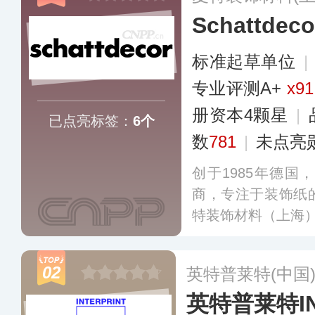
Schattdec
标准起草单位
|
专业评测A+
x91
册资本4颗星
|
已点亮标签：
6个
数
781
|
未点亮
创于1985年德
商，专注于装饰纸
特装饰材料（上海
02
英特普莱特(中国
英特普莱特IN