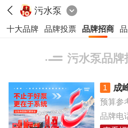
污水泵
十大品牌
品牌投票
品牌招商
品
污水泵品牌
盼盼散热器
预算参考：
￥1
品牌电话：
400
成
预算参
雅轩artlands
品牌电
预算参考：
￥5