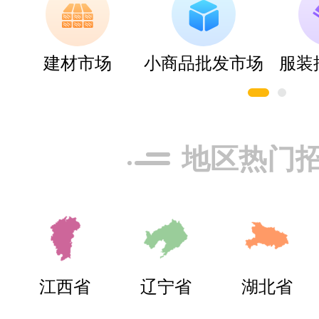
推荐星级：
5星
关注人数：
520
建材市场
小商品批发市场
服装
千达成装饰
预算参考：
￥1
地区热门
潘构
代理地区 -
品牌电话：
136
潘构想代理水管管道行
今顶KIND
李女士
代理地区 -
预算参考：
￥3
江西省
辽宁省
湖北省
想了解轻松表计品牌资
招商电话：
0573