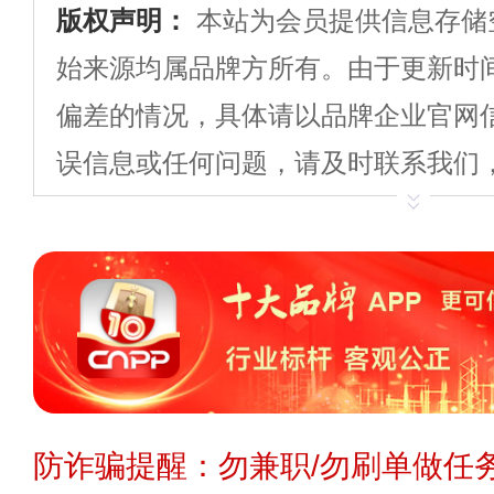
品牌电话：
021
版权声明：
本站为会员提供信息存储
始来源均属品牌方所有。由于更新时
地宝防滑
偏差的情况，具体请以品牌企业官网
王女士
代理地区 -
预算参考：
￥1
误信息或任何问题，请及时联系我们
想了解安心地板品牌资
或更正。
申请删除>>
纠错>>
投诉
招商电话：
400
温馨提示：
投资有风险，建议您在投
黄先生
代理地区 -
灏元体育
察，降低投资风险。您在代理/投资
黄先生想代理变压器行
预算参考：
￥5
业可能不开放代理/投资/开店，如您对
题、代理费用、流程、详情等任何信
品牌电话：
0757
防诈骗提醒：勿兼职/勿刷单做任务
用户
理/投资前与企业沟通确认。
代理地区 -