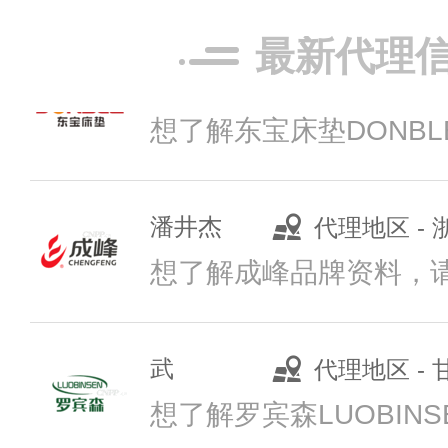
拓展伟业
李女士
代理地区 -
最新代理
预算参考：
￥2
品牌电话：
158
潘井杰
代理地区 -
东芝门业
想了解成峰品牌资料，
预算参考：
￥15
品牌电话：
400
武
代理地区 -
驴充充