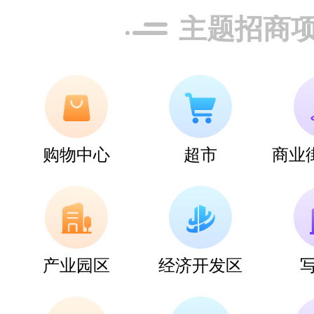
汇迈HUIMAI
主题招商
预算参考：
￥1
品牌电话：
181
祥晨新材
购物中心
超市
商业
预算参考：
￥2
品牌电话：
131
产业园区
经济开发区