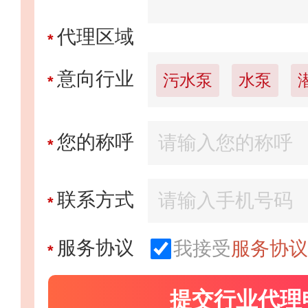
代理区域
*
东宝床垫DON
意向行业
污水泵
水泵
*
预算参考：
￥50
招商电话：
400
您的称呼
*
亚通Aton
联系方式
*
预算参考：
￥1
服务协议
我接受
服务协议
*
招商电话：
0591-