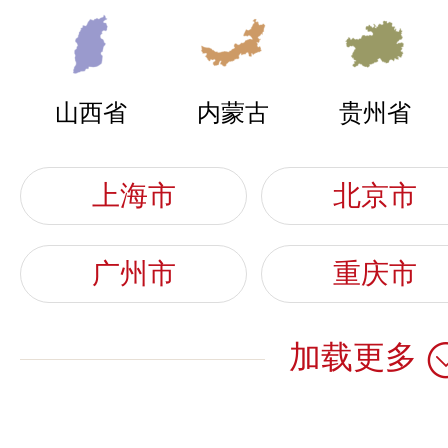
李女士
代理地区 -
彬长电气
想了解万泰水表品牌资
山西省
内蒙古
贵州省
预算参考：
￥1
品牌电话：
400
上海市
北京市
李女士
代理地区 -
广州市
重庆市
推荐星级：
5星
女士
代理地区 -
加载更多
关注人数：
606