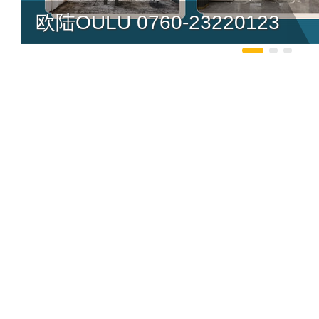
预算参考：
￥1
欧陆OULU 0760-23220123
提交说明：
快速提交发布>>
查看提
招商电话：
0573
赵春花
代理地区 -
乐唯诗LOVWI
预算参考：
￥1
周吉
代理地区 - 
招商电话：
055
想了解千尤品牌资料，
王力
代理地区 -
推荐星级：
5星