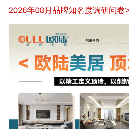
2026年08月品牌知名度调研问卷>
免责声明：
本站不生产产品，不提供
推荐星级：
5星
理，不招商，不提供中介服务，更不
刘
代理地区 -
页面信息仅供参考和借鉴。
关注人数：
152
隐私制度：
您的代理信息需要对应的
民兴电缆
何第三方包括网站本身均不可见和使
金
代理地区 -
加密存储加密传送先进技术，确保对
预算参考：
￥1
金想代理千达成装饰品
障用户信息安全，若有异议您可以选
招商电话：
400
过到品牌官网咨询或者其他方式渠道
杨伟
代理地区 -
代理信息如不想被企业再联系您可以
添康tecfor ca
了解如何删除>>