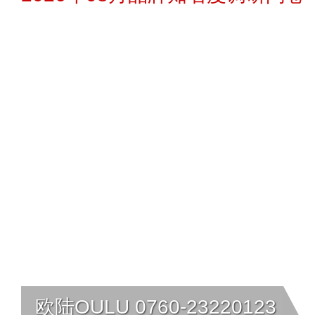
页面信息仅供参考和借鉴。
隐私制度：
您的代理信息需要对应的
何第三方包括网站本身均不可见和使
加密存储加密传送先进技术，确保对
障用户信息安全，若有异议您可以选
过到品牌官网咨询或者其他方式渠道
代理信息如不想被企业再联系您可以
了解如何删除>>
提交说明：
快速提交发布>>
查看提
欧陆OULU 0760-23220123