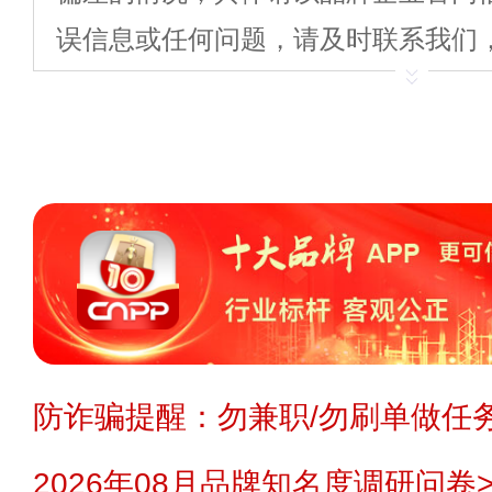
误信息或任何问题，请及时联系我们
或更正。
申请删除>>
纠错>>
投诉
温馨提示：
投资有风险，建议您在投
察，降低投资风险。您在代理/投资
业可能不开放代理/投资/开店，如您对
题、代理费用、流程、详情等任何信
理/投资前与企业沟通确认。
免责声明：
本站不生产产品，不提供
防诈骗提醒：勿兼职/勿刷单做任务
理，不招商，不提供中介服务，更不
2026年08月品牌知名度调研问卷>