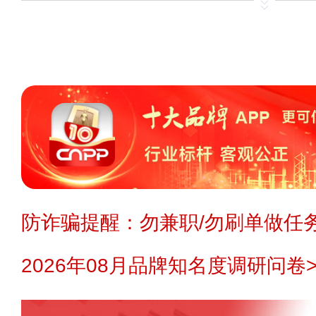
或更正。
申请删除>>
纠错>>
投诉
温馨提示：
投资有风险，建议您在投
察，降低投资风险。您在代理/投资
业可能不开放代理/投资/开店，如您对
题、代理费用、流程、详情等任何信
理/投资前与企业沟通确认。
免责声明：
本站不生产产品，不提供
防诈骗提醒：勿兼职/勿刷单做任务
理，不招商，不提供中介服务，更不
2026年08月品牌知名度调研问卷>
页面信息仅供参考和借鉴。