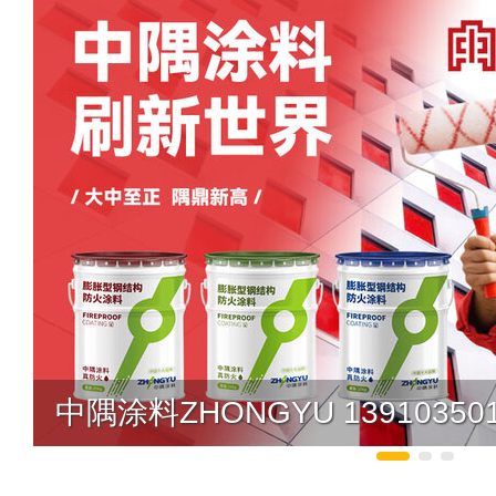
隐私制度：
您的代理信息需要对应的
何第三方包括网站本身均不可见和使
加密存储加密传送先进技术，确保对
障用户信息安全，若有异议您可以选
过到品牌官网咨询或者其他方式渠道
代理信息如不想被企业再联系您可以
了解如何删除>>
提交说明：
快速提交发布>>
查看提
中隅涂料ZHONGYU 13910350