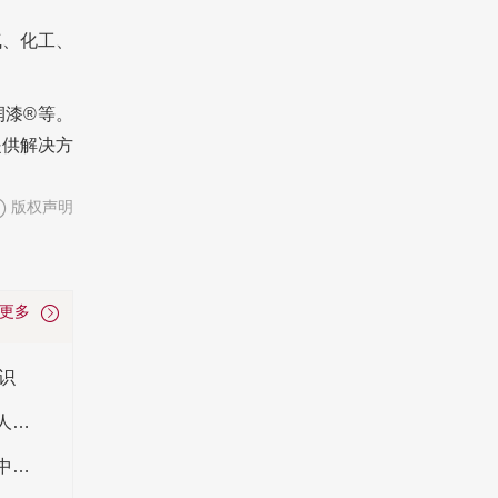
气、化工、
润漆®等。
提供解决方
版权声明
看更多
识
第十五届金漆奖年度获奖名单公布，企业/品牌/人物等17个奖项“名花有主”
涂料协会是做什么的 我国涂料行业协会有哪些 中国涂料协会名单