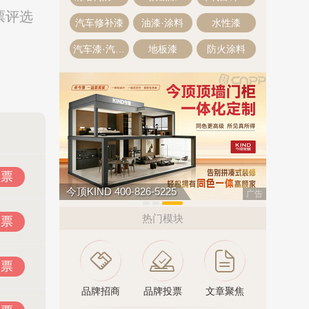
票评选
汽车修补漆
油漆·涂料
水性漆
汽车漆·汽车油漆
地板漆
防火涂料
投票
万嘉WANJIA 400-861-6677
悍马HOR
广告
热门模块
投票
投票
品牌招商
品牌投票
文章聚焦