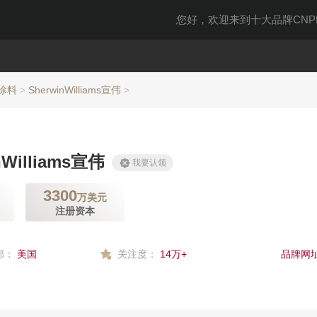
您好，欢迎来到十大品牌CNPP
涂料
SherwinWilliams宣伟
>
>
nWilliams宣伟
我要认领
3300
万美元
注册资本
部：
美国
关注度：
14万+
品牌网址