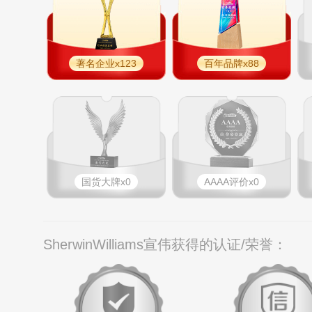
著名企业x123
百年品牌x88
国货大牌x0
AAAA评价x0
SherwinWilliams宣伟获得的认证/荣誉：