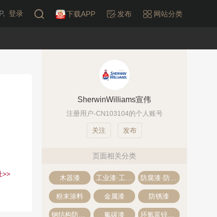
,
登录
下载APP
发布
网站分类
SherwinWilliams宣伟
注册用户-CN103104的个人账号
发布
页面相关分类
>>
木器漆
工业漆·工业油漆
防腐漆·防腐涂料
粉末涂料
金属漆
防锈漆
钢结构防火涂料
氟碳漆
环氧富锌底漆