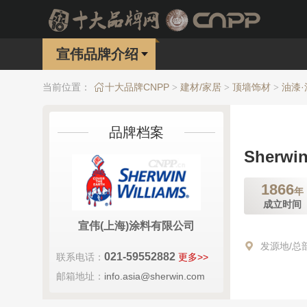
宣伟品牌介绍
当前位置：
十大品牌CNPP
建材/家居
顶墙饰材
油漆·
>
>
>
品牌档案
Sherwi
1866
年
成立时间
宣伟(上海)涂料有限公司
发源地/总
021-59552882
联系电话：
更多>>
邮箱地址：
info.asia@sherwin.com