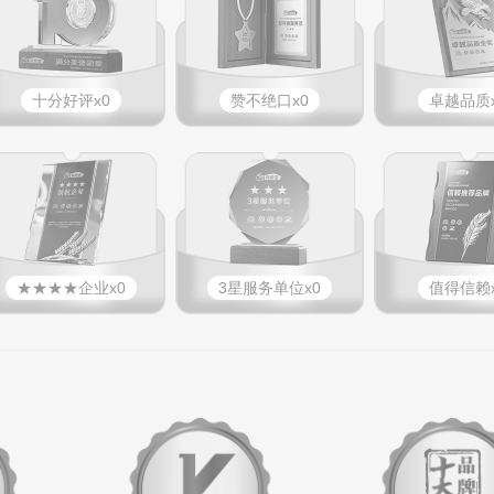
十分好评x0
赞不绝口x0
卓越品质x
★★★★企业x0
3星服务单位x0
值得信赖x