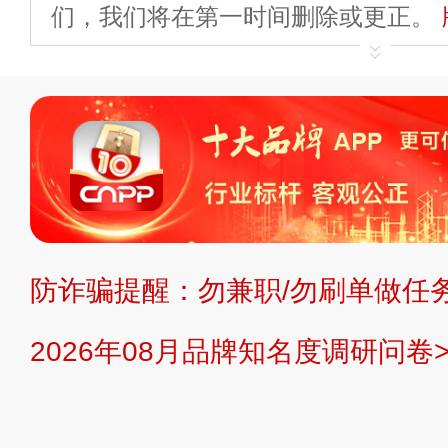
们，我们将在第一时间删除或更正。
申请删除>>
平台自有内容（文字、
标、LOGO 等）知识产权归本站所
复制、转载、商用。本站不生产产品
不代理、不招商、不提供中介服务。
持投资购买的观点或意见，页面信息
防诈骗提醒：勿兼职/勿刷单做任务
提交说明：
快速提交发布>>
提交品
2026年08月品牌知名度调研问卷>