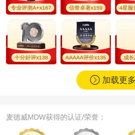
专业评测A+x167
信誉卓著x159
4星服
十分好评x138
AAAAA评价x135
成长
加载更
麦德威MDW获得的认证/荣誉：