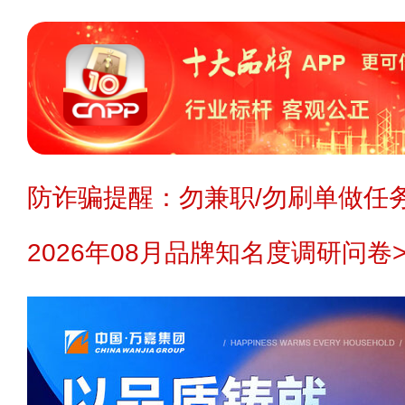
防诈骗提醒：勿兼职/勿刷单做任务
2026年08月品牌知名度调研问卷>