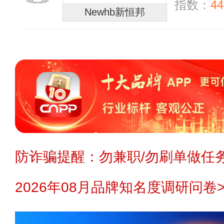
指数：
44
Newhb新恒邦
防诈骗提醒：勿兼职/勿刷单做任务
2026年08月品牌知名度调研问卷>