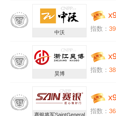
x
29
指数：
39
中沃
x
30
指数：
38
昊博
x
31
指数：
36
赛银将军SaintGeneral